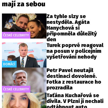
mají za sebou
Za tyhle slzy se
nestyděla. Agáta
Hanychová si
připomněla důležitý
ČESKÉ CELEBRITY
den
Turek poprvé reagoval
na posun v policejním
vyšetřování nehody
DOMÁCÍ
Petr Pavel neutajil
destinaci dovolené.
Fotka z restaurace ho
prozradila
ČESKÉ CELEBRITY
Taťána Kuchařová se
divila. V Plzni jí nechali
odtáhnout auto