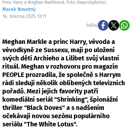
Princ Harry a Meghan Markleová, foto: Depositphotos
Pošlete e-mail na newsbox.cz
Marek Novotný
16. března 2025 13:11
ETICKÝ KODEX
Sdílej:
REDAKCE
Meghan Markle a princ Harry, vévoda a
KONTAKT
vévodkyně ze Sussexu, mají po uložení
VYDAVATEL
svých dětí Archieho a Lilibet svůj vlastní
INZERCE
rituál. Meghan v rozhovoru pro magazín
OSOBNÍ ÚDAJE / COOKIES
PEOPLE prozradila, že společně s Harrym
VOLNÁ MÍSTA
rádi sledují několik oblíbených televizních
pořadů. Mezi jejich favority patří
komediální seriál "Shrinking", špionážní
thriller "Black Doves" a s nadšením
Provozovatelem serveru newsbox.cz je
očekávají novou sezónu populárního
INCORP MEDIA GROUP s.r.o., IČ: 118 23 054
seriálu "The White Lotus".