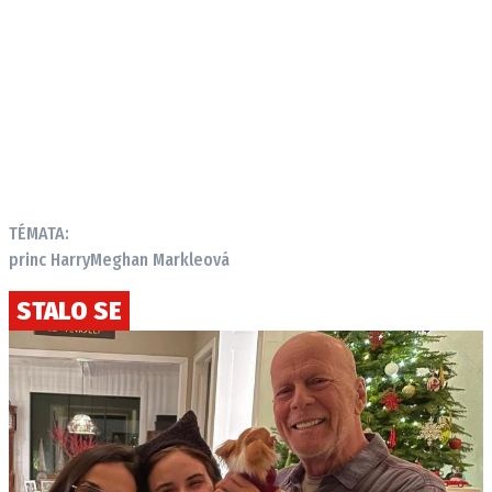
TÉMATA:
princ Harry
Meghan Markleová
STALO SE