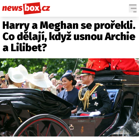
Harry a Meghan se prořekli.
DOMÁCÍ
ČESKÉ CELEBRITY
ZAHRANIČÍ
SVĚTOVÉ CELEBRITY
Co dělají, když usnou Archie
POČASÍ
a Lilibet?
KRIMI
EKONOMIKA
KULTURA
SPOLEČNOST
SPORT
SLEDUJTE NÁS NA
|
Máte příběh, fotku nebo video?