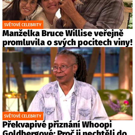
SVĚTOVÉ CELEBRITY
Manželka Bruce Willise veřejně
promluvila o svých pocitech viny!
SVĚTOVÉ CELEBRITY
Překvapivé přiznání Whoopi
Goldbergové: Proč ji nechtěli do