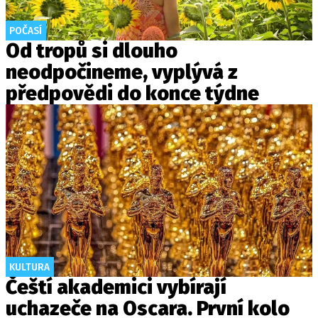
POČASÍ
Od tropů si dlouho
neodpočineme, vyplývá z
předpovědi do konce týdne
KULTURA
Čeští akademici vybírají
uchazeče na Oscara. První kolo