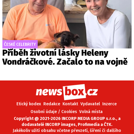
ČESKÉ CELEBRITY
Příběh životní lásky Heleny
Vondráčkové. Začalo to na vojně
Etický kodex
Redakce
Kontakt
Vydavatel
Inzerce
Osobní údaje / Cookies
Volná místa
Copyright @ 2021-2026 INCORP MEDIA GROUP s.r.o., a
dodavatelé INCORP images, Profimedia a ČTK.
Jakékoliv užití obsahu včetne převzetí, šíření či dalšího