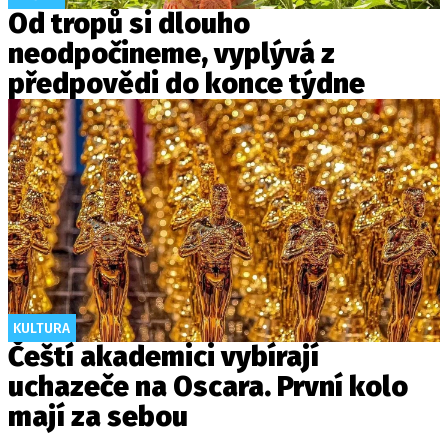
Od tropů si dlouho
neodpočineme, vyplývá z
předpovědi do konce týdne
KULTURA
Čeští akademici vybírají
uchazeče na Oscara. První kolo
mají za sebou