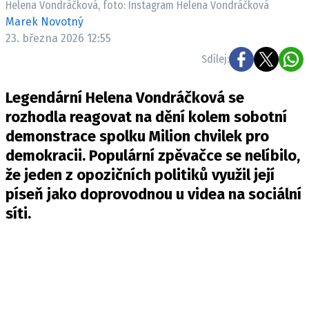
Helena Vondráčková, foto: Instagram Helena Vondráčková
Pošlete e-mail na newsbox.cz
Marek Novotný
23. března 2026 12:55
ETICKÝ KODEX
Sdílej:
REDAKCE
Legendární Helena Vondráčková se
KONTAKT
rozhodla reagovat na dění kolem sobotní
VYDAVATEL
demonstrace spolku Milion chvilek pro
INZERCE
demokracii. Populární zpěvačce se nelíbilo,
OSOBNÍ ÚDAJE / COOKIES
že jeden z opozičních politiků využil její
VOLNÁ MÍSTA
píseň jako doprovodnou u videa na sociální
síti.
Provozovatelem serveru newsbox.cz je
INCORP MEDIA GROUP s.r.o., IČ: 118 23 054