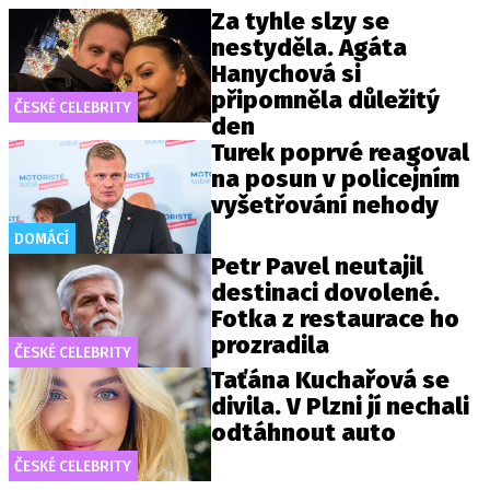
Za tyhle slzy se
nestyděla. Agáta
Hanychová si
připomněla důležitý
ČESKÉ CELEBRITY
den
Turek poprvé reagoval
na posun v policejním
vyšetřování nehody
DOMÁCÍ
Petr Pavel neutajil
destinaci dovolené.
Fotka z restaurace ho
prozradila
ČESKÉ CELEBRITY
Taťána Kuchařová se
divila. V Plzni jí nechali
odtáhnout auto
ČESKÉ CELEBRITY