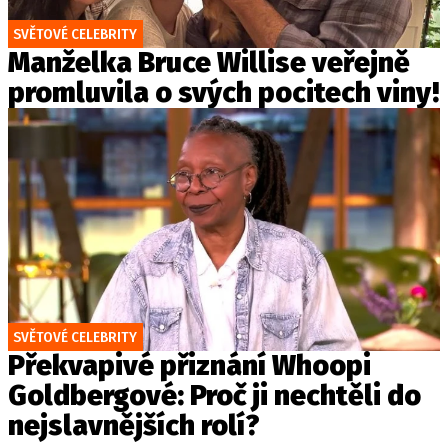
SVĚTOVÉ CELEBRITY
Manželka Bruce Willise veřejně
promluvila o svých pocitech viny!
SVĚTOVÉ CELEBRITY
Překvapivé přiznání Whoopi
Goldbergové: Proč ji nechtěli do
nejslavnějších rolí?