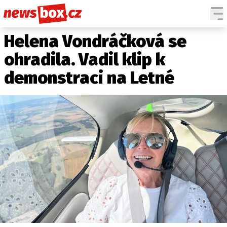
Helena Vondráčková se
DOMÁCÍ
ČESKÉ CELEBRITY
ZAHRANIČÍ
SVĚTOVÉ CELEBRITY
ohradila. Vadil klip k
POČASÍ
demonstraci na Letné
KRIMI
EKONOMIKA
KULTURA
SPOLEČNOST
SPORT
SLEDUJTE NÁS NA
|
Máte příběh, fotku nebo video?