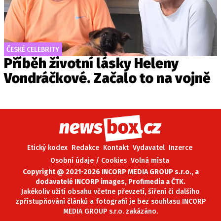
ČESKÉ CELEBRITY
Příběh životní lásky Heleny
Vondráčkové. Začalo to na vojně
Etický kodex
Redakce
Kontakt
Vydavatel
Inzerce
Osobní údaje / Cookies
Volná místa
Copyright @ 2021-2026 INCORP MEDIA GROUP s.r.o., a
dodavatelé INCORP images, Profimedia a ČTK.
Jakékoliv užití obsahu včetne převzetí, šíření či dalšího
zpřístupňování článků a fotografií je bez souhlasu INCORP
MEDIA GROUP s.r.o. zakázáno.