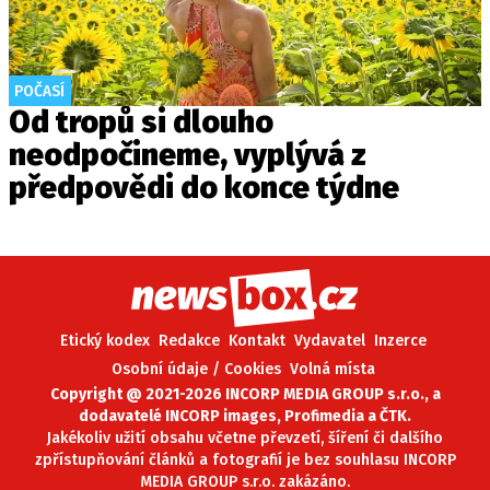
POČASÍ
Od tropů si dlouho
neodpočineme, vyplývá z
předpovědi do konce týdne
Etický kodex
Redakce
Kontakt
Vydavatel
Inzerce
Osobní údaje / Cookies
Volná místa
Copyright @ 2021-2026 INCORP MEDIA GROUP s.r.o., a
dodavatelé INCORP images, Profimedia a ČTK.
Jakékoliv užití obsahu včetne převzetí, šíření či dalšího
zpřístupňování článků a fotografií je bez souhlasu INCORP
MEDIA GROUP s.r.o. zakázáno.