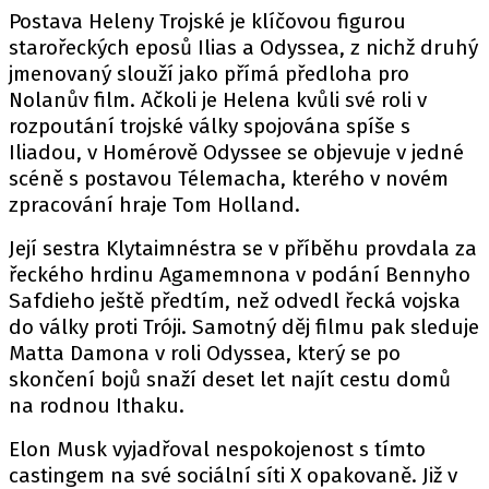
Postava Heleny Trojské je klíčovou figurou
starořeckých eposů Ilias a Odyssea, z nichž druhý
jmenovaný slouží jako přímá předloha pro
Nolanův film. Ačkoli je Helena kvůli své roli v
rozpoutání trojské války spojována spíše s
Iliadou, v Homérově Odyssee se objevuje v jedné
scéně s postavou Télemacha, kterého v novém
zpracování hraje Tom Holland.
Její sestra Klytaimnéstra se v příběhu provdala za
řeckého hrdinu Agamemnona v podání Bennyho
Safdieho ještě předtím, než odvedl řecká vojska
do války proti Tróji. Samotný děj filmu pak sleduje
Matta Damona v roli Odyssea, který se po
skončení bojů snaží deset let najít cestu domů
na rodnou Ithaku.
Elon Musk vyjadřoval nespokojenost s tímto
castingem na své sociální síti X opakovaně. Již v