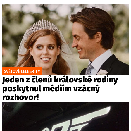
SVĚTOVÉ CELEBRITY
Jeden z členů královské rodiny
poskytnul médiím vzácný
rozhovor!