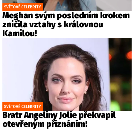
SVĚTOVÉ CELEBRITY
Meghan svým posledním krokem
zničila vztahy s královnou
Kamilou!
SVĚTOVÉ CELEBRITY
Bratr Angeliny Jolie překvapil
otevřeným přiznáním!