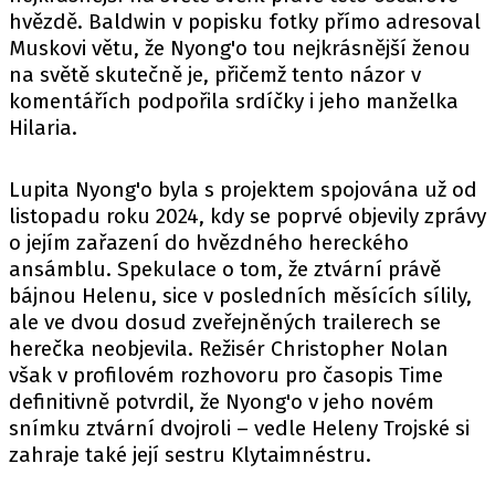
hvězdě. Baldwin v popisku fotky přímo adresoval
Muskovi větu, že Nyong'o tou nejkrásnější ženou
na světě skutečně je, přičemž tento názor v
komentářích podpořila srdíčky i jeho manželka
Hilaria.
Lupita Nyong'o byla s projektem spojována už od
listopadu roku 2024, kdy se poprvé objevily zprávy
o jejím zařazení do hvězdného hereckého
ansámblu. Spekulace o tom, že ztvární právě
bájnou Helenu, sice v posledních měsících sílily,
ale ve dvou dosud zveřejněných trailerech se
herečka neobjevila. Režisér Christopher Nolan
však v profilovém rozhovoru pro časopis Time
definitivně potvrdil, že Nyong'o v jeho novém
snímku ztvární dvojroli – vedle Heleny Trojské si
zahraje také její sestru Klytaimnéstru.