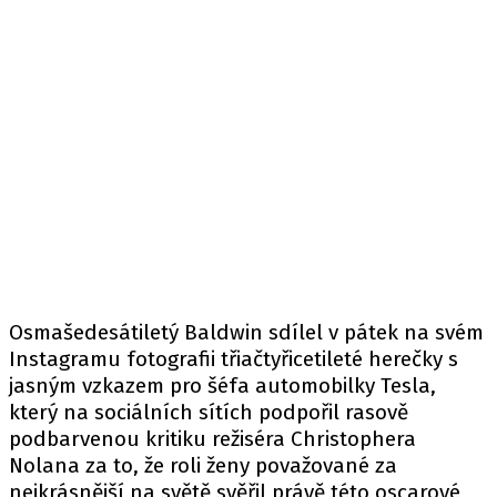
Osmašedesátiletý Baldwin sdílel v pátek na svém
Instagramu fotografii třiačtyřicetileté herečky s
jasným vzkazem pro šéfa automobilky Tesla,
který na sociálních sítích podpořil rasově
podbarvenou kritiku režiséra Christophera
Nolana za to, že roli ženy považované za
nejkrásnější na světě svěřil právě této oscarové