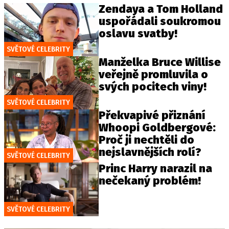
Zendaya a Tom Holland
uspořádali soukromou
oslavu svatby!
SVĚTOVÉ CELEBRITY
Manželka Bruce Willise
veřejně promluvila o
svých pocitech viny!
SVĚTOVÉ CELEBRITY
Překvapivé přiznání
Whoopi Goldbergové:
Proč ji nechtěli do
nejslavnějších rolí?
SVĚTOVÉ CELEBRITY
Princ Harry narazil na
nečekaný problém!
SVĚTOVÉ CELEBRITY