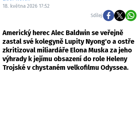
Pošlete e-mail na newsbox.cz
18. května 2026 17:52
Sdílej:
ETICKÝ KODEX
Americký herec Alec Baldwin se veřejně
REDAKCE
zastal své kolegyně Lupity Nyong'o a ostře
KONTAKT
zkritizoval miliardáře Elona Muska za jeho
VYDAVATEL
výhrady k jejímu obsazení do role Heleny
INZERCE
Trojské v chystaném velkofilmu Odyssea.
OSOBNÍ ÚDAJE / COOKIES
VOLNÁ MÍSTA
Provozovatelem serveru newsbox.cz je
INCORP MEDIA GROUP s.r.o., IČ: 118 23 054