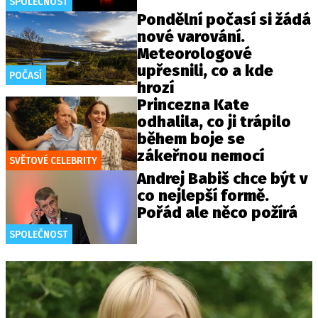
SPOLEČNOST
Pondělní počasí si žádá
nové varování.
Meteorologové
upřesnili, co a kde
POČASÍ
hrozí
Princezna Kate
odhalila, co ji trápilo
během boje se
zákeřnou nemocí
SVĚTOVÉ CELEBRITY
Andrej Babiš chce být v
co nejlepší formě.
Pořád ale něco požírá
SPOLEČNOST