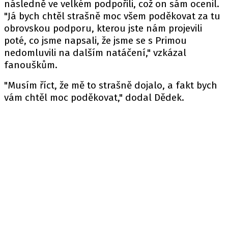
následně ve velkém podpořili, což on sám ocenil.
"Já bych chtěl strašně moc všem poděkovat za tu
obrovskou podporu, kterou jste nám projevili
poté, co jsme napsali, že jsme se s Primou
nedomluvili na dalším natáčení," vzkázal
fanouškům.
"Musím říct, že mě to strašně dojalo, a fakt bych
vám chtěl moc poděkovat," dodal Dědek.