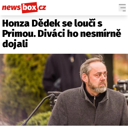
Honza Dědek se loučí s
DOMÁCÍ
ČESKÉ CELEBRITY
ZAHRANIČÍ
SVĚTOVÉ CELEBRITY
Primou. Diváci ho nesmírně
POČASÍ
dojali
KRIMI
EKONOMIKA
KULTURA
SPOLEČNOST
SPORT
SLEDUJTE NÁS NA
|
Máte příběh, fotku nebo video?