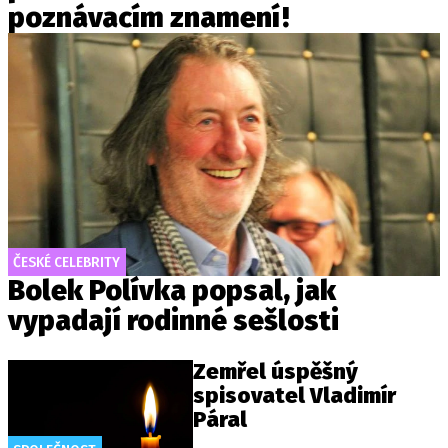
poznávacím znamení!
ČESKÉ CELEBRITY
Bolek Polívka popsal, jak
vypadají rodinné sešlosti
Zemřel úspěšný
spisovatel Vladimír
Páral