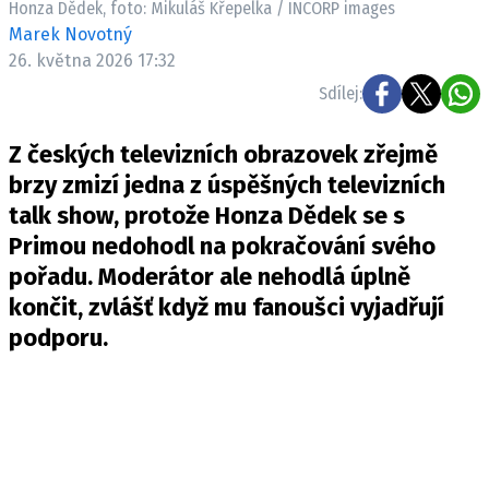
Honza Dědek, foto: Mikuláš Křepelka / INCORP images
Pošlete e-mail na newsbox.cz
Marek Novotný
26. května 2026 17:32
ETICKÝ KODEX
Sdílej:
REDAKCE
Z českých televizních obrazovek zřejmě
KONTAKT
brzy zmizí jedna z úspěšných televizních
VYDAVATEL
talk show, protože Honza Dědek se s
INZERCE
Primou nedohodl na pokračování svého
OSOBNÍ ÚDAJE / COOKIES
pořadu. Moderátor ale nehodlá úplně
VOLNÁ MÍSTA
končit, zvlášť když mu fanoušci vyjadřují
podporu.
Provozovatelem serveru newsbox.cz je
INCORP MEDIA GROUP s.r.o., IČ: 118 23 054