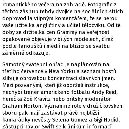
romantického večera na zahradě. Fotografie z
těchto zásnub tehdy dvojice na sociálních sítích
doprovodila vtipným komentářem, že se berou
vaše učitelka angličtiny a učitel tělocviku. Od té
doby se držitelka cen Grammy na veřejnosti
opakovaně objevuje v bílých modelech, čímž
podle fanoušků i médií na blížící se svatbu
záměrně odkazuje.
Samotný svatební obřad je naplánován na
třetího července v New Yorku a seznam hostů
slibuje obrovskou koncentraci slavných jmen.
Mezi pozvanými, kteří již obdrželi instrukce,
nechybí trenér amerického fotbalu Andy Reid,
herečka Zoë Kravitz nebo britský moderátor
Graham Norton. Významné role v družičkovském
sboru pak mají zastávat právě nejbližší
kamarádky nevěsty Selena Gomez a Gigi Hadid.
Zástupci Taylor Swift se k únikům informací