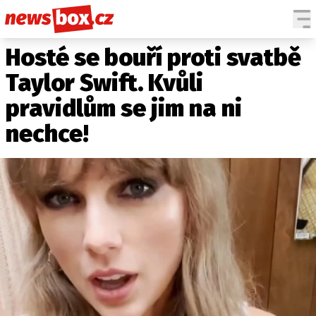
Hosté se bouří proti svatbě
DOMÁCÍ
ČESKÉ CELEBRITY
ZAHRANIČÍ
SVĚTOVÉ CELEBRITY
Taylor Swift. Kvůli
POČASÍ
pravidlům se jim na ni
KRIMI
nechce!
EKONOMIKA
KULTURA
SPOLEČNOST
SPORT
SLEDUJTE NÁS NA
|
Máte příběh, fotku nebo video?