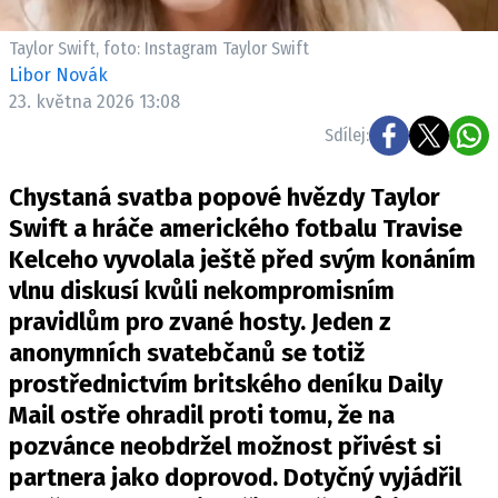
Pošlete e-mail na newsbox.cz
Taylor Swift, foto: Instagram Taylor Swift
Libor Novák
ETICKÝ KODEX
23. května 2026 13:08
REDAKCE
Sdílej:
KONTAKT
VYDAVATEL
Chystaná svatba popové hvězdy Taylor
INZERCE
Swift a hráče amerického fotbalu Travise
OSOBNÍ ÚDAJE / COOKIES
Kelceho vyvolala ještě před svým konáním
vlnu diskusí kvůli nekompromisním
VOLNÁ MÍSTA
pravidlům pro zvané hosty. Jeden z
anonymních svatebčanů se totiž
prostřednictvím britského deníku Daily
Mail ostře ohradil proti tomu, že na
Provozovatelem serveru newsbox.cz je
pozvánce neobdržel možnost přivést si
INCORP MEDIA GROUP s.r.o., IČ: 118 23 054
partnera jako doprovod. Dotyčný vyjádřil