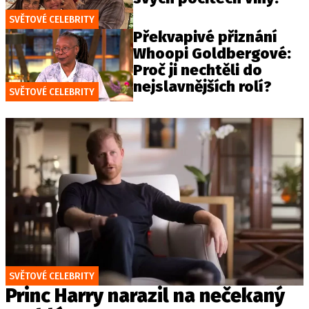
SVĚTOVÉ CELEBRITY
Překvapivé přiznání
Whoopi Goldbergové:
Proč ji nechtěli do
nejslavnějších rolí?
SVĚTOVÉ CELEBRITY
SVĚTOVÉ CELEBRITY
Princ Harry narazil na nečekaný