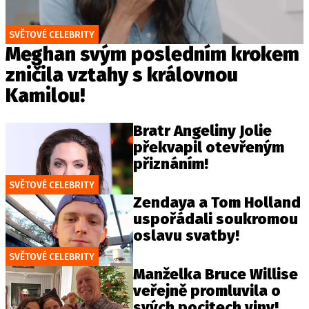
SVĚTOVÉ CELEBRITY
Meghan svým posledním krokem
zničila vztahy s královnou
Kamilou!
Bratr Angeliny Jolie
překvapil otevřeným
přiznáním!
SVĚTOVÉ CELEBRITY
Zendaya a Tom Holland
uspořádali soukromou
oslavu svatby!
SVĚTOVÉ CELEBRITY
Manželka Bruce Willise
veřejně promluvila o
svých pocitech viny!