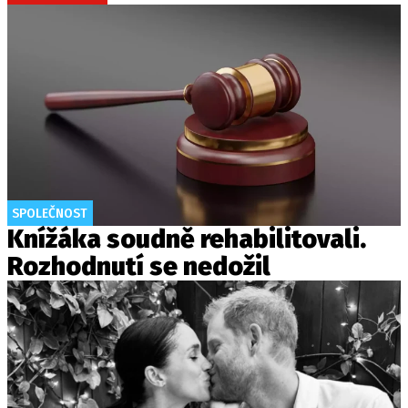
SPOLEČNOST
Knížáka soudně rehabilitovali.
Rozhodnutí se nedožil