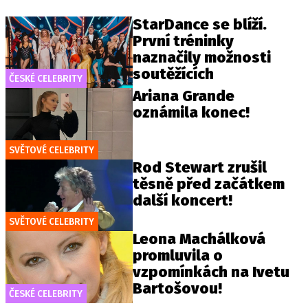
StarDance se blíží.
První tréninky
naznačily možnosti
soutěžících
ČESKÉ CELEBRITY
Ariana Grande
oznámila konec!
SVĚTOVÉ CELEBRITY
Rod Stewart zrušil
těsně před začátkem
další koncert!
SVĚTOVÉ CELEBRITY
Leona Machálková
promluvila o
vzpomínkách na Ivetu
Bartošovou!
ČESKÉ CELEBRITY