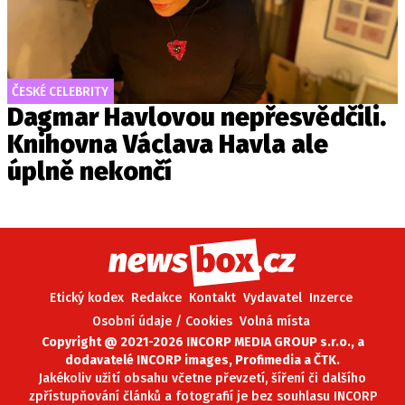
ČESKÉ CELEBRITY
Dagmar Havlovou nepřesvědčili.
Knihovna Václava Havla ale
úplně nekončí
Etický kodex
Redakce
Kontakt
Vydavatel
Inzerce
Osobní údaje / Cookies
Volná místa
Copyright @ 2021-2026 INCORP MEDIA GROUP s.r.o., a
dodavatelé INCORP images, Profimedia a ČTK.
Jakékoliv užití obsahu včetne převzetí, šíření či dalšího
zpřístupňování článků a fotografií je bez souhlasu INCORP