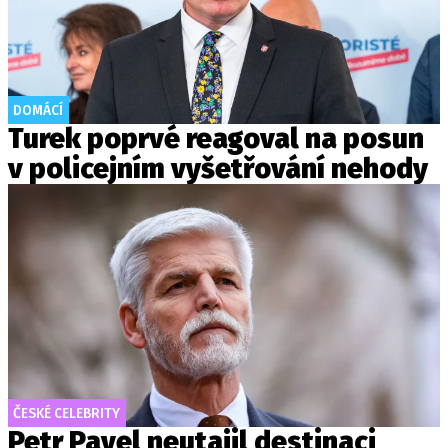
DOMÁCÍ
Turek poprvé reagoval na posun
v policejním vyšetřování nehody
ČESKÉ CELEBRITY
Petr Pavel neutajil destinaci