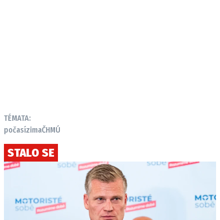
TÉMATA:
počasí
zima
ČHMÚ
STALO SE