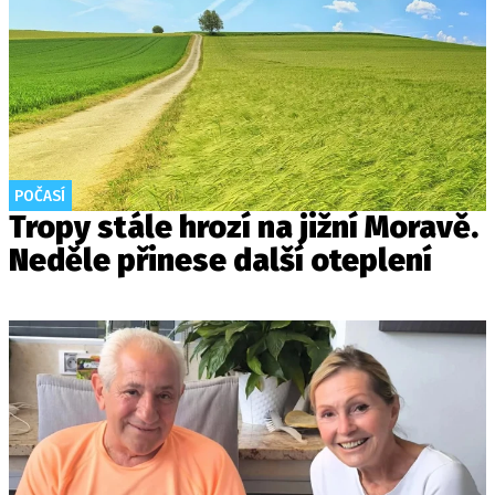
POČASÍ
Tropy stále hrozí na jižní Moravě.
Neděle přinese další oteplení