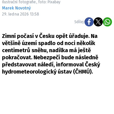
Ilustrační fotografie., foto: Pixabay
Pošlete e-mail na newsbox.cz
Marek Novotný
29. ledna 2026 13:58
ETICKÝ KODEX
Sdílej:
REDAKCE
Zimní počasí v Česku opět úřaduje. Na
KONTAKT
většině území spadlo od noci několik
VYDAVATEL
centimetrů sněhu, nadílka má ještě
INZERCE
pokračovat. Nebezpečí bude následně
OSOBNÍ ÚDAJE / COOKIES
představovat náledí, informoval Český
VOLNÁ MÍSTA
hydrometeorologický ústav (ČHMÚ).
Provozovatelem serveru newsbox.cz je
INCORP MEDIA GROUP s.r.o., IČ: 118 23 054