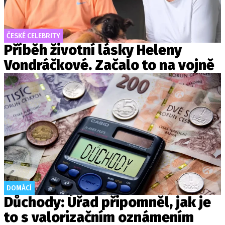
ČESKÉ CELEBRITY
Příběh životní lásky Heleny
Vondráčkové. Začalo to na vojně
DOMÁCÍ
Důchody: Úřad připomněl, jak je
to s valorizačním oznámením