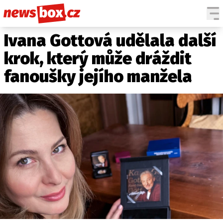
Ivana Gottová udělala další
DOMÁCÍ
ČESKÉ CELEBRITY
ZAHRANIČÍ
SVĚTOVÉ CELEBRITY
krok, který může dráždit
POČASÍ
fanoušky jejího manžela
KRIMI
EKONOMIKA
KULTURA
SPOLEČNOST
SPORT
SLEDUJTE NÁS NA
|
Máte příběh, fotku nebo video?