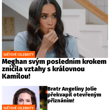
SVĚTOVÉ CELEBRITY
Meghan svým posledním krokem
zničila vztahy s královnou
Kamilou!
Bratr Angeliny Jolie
překvapil otevřeným
přiznáním!
SVĚTOVÉ CELEBRITY