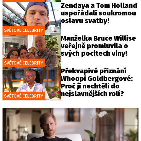
Zendaya a Tom Holland
uspořádali soukromou
oslavu svatby!
SVĚTOVÉ CELEBRITY
Manželka Bruce Willise
veřejně promluvila o
svých pocitech viny!
SVĚTOVÉ CELEBRITY
Překvapivé přiznání
Whoopi Goldbergové:
Proč ji nechtěli do
nejslavnějších rolí?
SVĚTOVÉ CELEBRITY