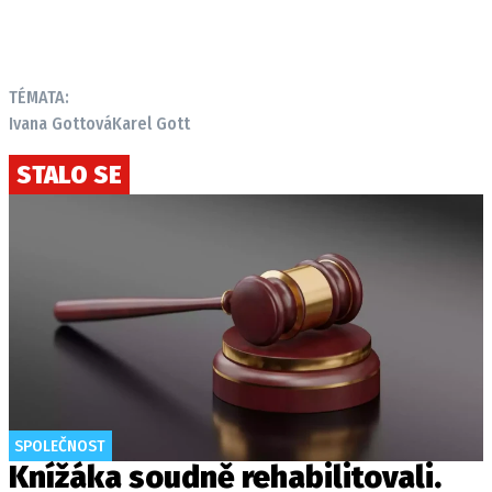
TÉMATA:
Ivana Gottová
Karel Gott
STALO SE
SPOLEČNOST
Knížáka soudně rehabilitovali.