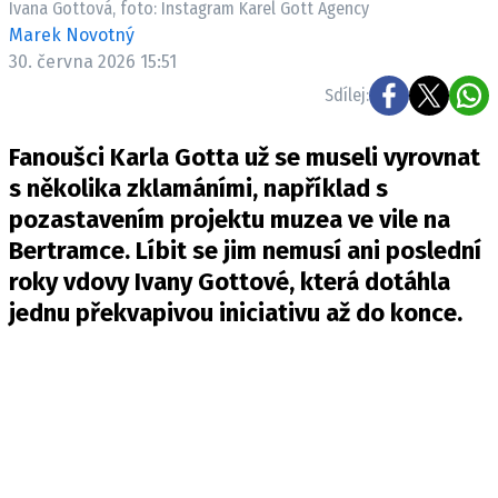
Ivana Gottová, foto: Instagram Karel Gott Agency
Pošlete e-mail na newsbox.cz
Marek Novotný
30. června 2026 15:51
ETICKÝ KODEX
Sdílej:
REDAKCE
Fanoušci Karla Gotta už se museli vyrovnat
KONTAKT
s několika zklamáními, například s
VYDAVATEL
pozastavením projektu muzea ve vile na
INZERCE
Bertramce. Líbit se jim nemusí ani poslední
OSOBNÍ ÚDAJE / COOKIES
roky vdovy Ivany Gottové, která dotáhla
VOLNÁ MÍSTA
jednu překvapivou iniciativu až do konce.
Provozovatelem serveru newsbox.cz je
INCORP MEDIA GROUP s.r.o., IČ: 118 23 054