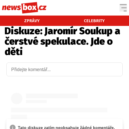
DOMÁCÍ
ČESKÉ CELEBRITY
ZPRÁVY
CELEBRITY
Diskuze: Jaromír Soukup a
ZAHRANIČÍ
SVĚTOVÉ CELEBRITY
čerstvé spekulace. Jde o
POČASÍ
děti
KRIMI
EKONOMIKA
KULTURA
SPOLEČNOST
SPORT
SLEDUJTE NÁS NA
|
Máte příběh, fotku nebo video?