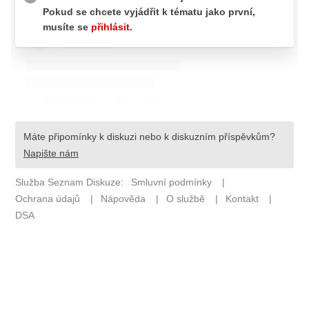
Pošlete e-mail na newsbox.cz
ETICKÝ KODEX
REDAKCE
KONTAKT
VYDAVATEL
INZERCE
OSOBNÍ ÚDAJE / COOKIES
VOLNÁ MÍSTA
Provozovatelem serveru newsbox.cz je
INCORP MEDIA GROUP s.r.o., IČ: 118 23 054