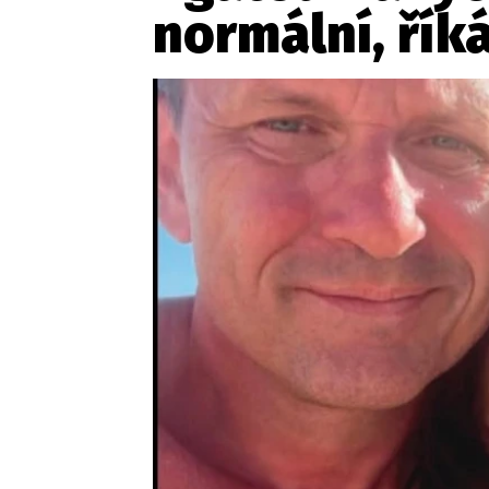
Provozovatelem serveru ne
normální, řík
Zaznamenali jste udál