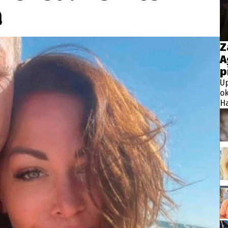
wsbox.cz je INCORP MEDIA GROUP s.r.o., IČ: 118 23 054
á
ost? Máte pro nás důležitou zprávu, příb
Z
A
Pošlete nám mail na:
redakce@newsbox.cz
p
Nejlepší z vás odměníme
Up
ok
Ha
ja
mé
do