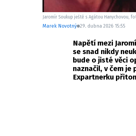
Jaromír Soukup ještě s Agátou Hanychovou, fo
Marek Novotný
29. dubna 2026 15:55
Napětí mezi Jaro
se snad nikdy neuk
bude o jisté věci 
naznačil, v čem je
Expartnerku přito