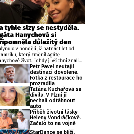
ěh, fotografie, videa?
a tyhle slzy se nestyděla.
gáta Hanychová si
řipomněla důležitý den
lynulo v pondělí již patnáct let od
amžiku, který změnil Agátě
nychové život. Tehdy ji všichni znali
Petr Pavel neutajil
ko rebelku ze stránek bulvárních
destinaci dovolené.
dií. Jenže v létě 2011 se začal psát
Fotka z restaurace ho
cela jiný životní příběh.
prozradila
Taťána Kuchařová se
divila. V Plzni jí
nechali odtáhnout
auto
Příběh životní lásky
Heleny Vondráčkové.
Začalo to na vojně
StarDance se blíží.