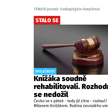
TÉMATA:
Jaromír Soukup
Agáta Hanychová
STALO SE
SPOLEČNOST
Knížáka soudně
rehabilitovali. Rozhod
se nedožil
Česko se v pátek - tedy již zítra - rozloučí
Milanem Knížákem. Rodina zesnulého um