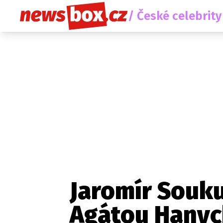
/ České celebrity
Jaromír Souku
Agátou Hanyc
Etický kodex
Redakce
Kon