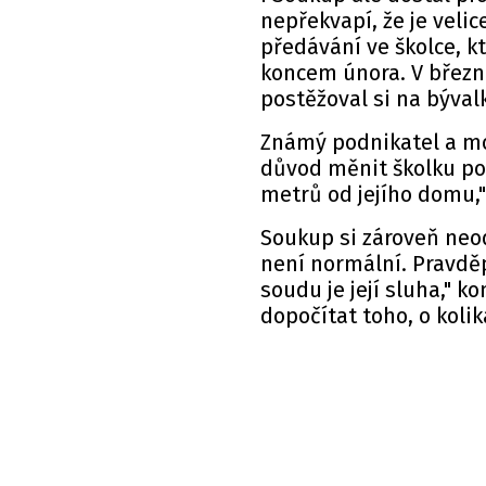
nepřekvapí, že je velic
předávání ve školce, k
koncem února. V březnu
postěžoval si na býva
Známý podnikatel a mo
důvod měnit školku po 
metrů od jejího domu,
Soukup si zároveň neod
není normální. Pravděp
soudu je její sluha," k
dopočítat toho, o koli