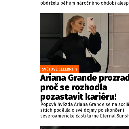
obdržela během náročného období ales
jednu dobrou zprávu. Jeden z pražských
obvodních soudů Knížáka definitivně
rehabilitoval za vazební stíhání v dobách
komunistického režimu.
SVĚTOVÉ CELEBRITY
Ariana Grande prozrad
proč se rozhodla
pozastavit kariéru!
Popová hvězda Ariana Grande se na sociá
sítích podělila o své dojmy po skončení
severoamerické části turné Eternal Suns
zároveň se vyjádřila ke svým nadcházejíc
koncertům v britské metropoli. Zpěvačka