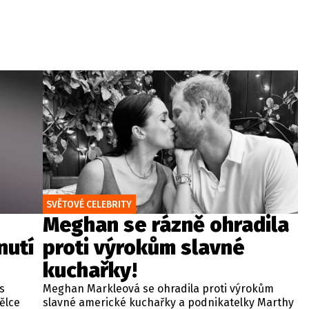
SVĚTOVÉ CELEBRITY
Meghan se rázně ohradila
nutí
proti výrokům slavné
kuchařky!
 s
Meghan Markleová se ohradila proti výrokům
ělce
slavné americké kuchařky a podnikatelky Marthy