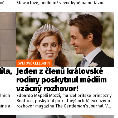
poň
Stewartové, podle níž vévodkyně na nedávné
večeři v Kalifornii detailně probírala své
červencové setkání s britským králem Karlem III.
Zmíněná schůzka v sídle Highgrove House přitom
proběhla ve Velké Británii za přísně tajných
podmínek a pod zámkem utajení.
SVĚTOVÉ CELEBRITY
ila,
Jeden z členů královské
rodiny poskytnul médiím
vzácný rozhovor!
lních
Edoardo Mapelli Mozzi, manžel britské princezny
Beatrice, poskytnul po klidnějším létě exkluzivní
hine a
rozhovor magazínu The Gentleman's Journal. V
ím
rámci tradiční relace zaměřené na život, styl a
 své
osobní hodnoty odkryl své soukromí, oblíbené