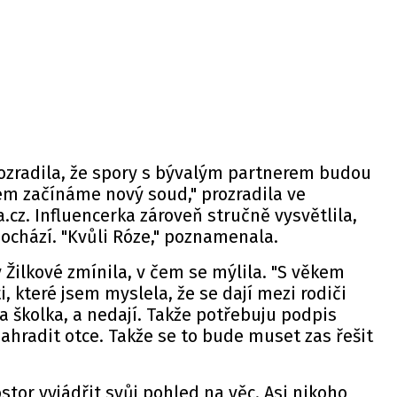
zradila, že spory s bývalým partnerem budou
em začínáme nový soud," prozradila ve
.cz. Influencerka zároveň stručně vysvětlila,
ochází. "Kvůli Róze," poznamenala.
 Žilkové zmínila, v čem se mýlila. "S věkem
, které jsem myslela, že se dají mezi rodiči
a školka, a nedají. Takže potřebuju podpis
ahradit otce. Takže se to bude muset zas řešit
stor vyjádřit svůj pohled na věc. Asi nikoho