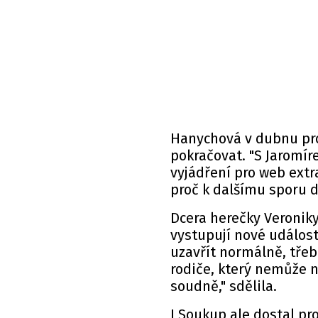
Hanychová v dubnu pro
pokračovat. "S Jaromír
vyjádření pro
web
extra
proč k dalšímu sporu d
Dcera herečky Veroniky
vystupují nové události
uzavřít normálně, třeb
rodiče, který nemůže n
soudně," sdělila.
I Soukup ale dostal pro