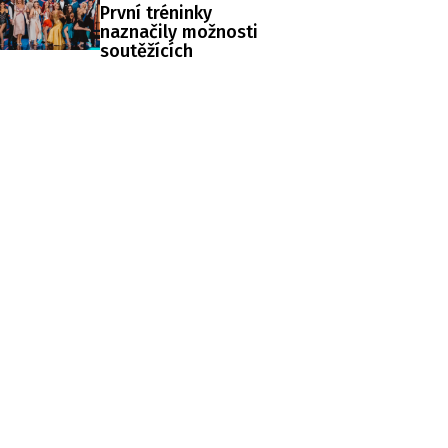
První tréninky
naznačily možnosti
soutěžících