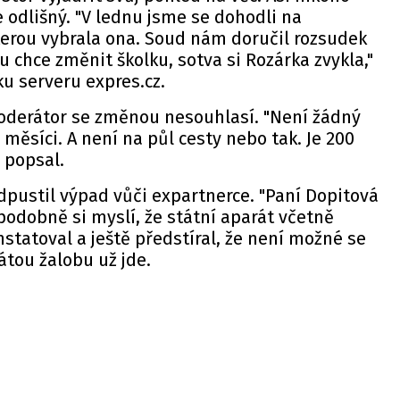
e odlišný. "V lednu jsme se dohodli na
terou vybrala ona. Soud nám doručil rozsudek
 chce změnit školku, sotva si Rozárka zvykla,"
lku
serveru
expres.cz.
derátor se změnou nesouhlasí. "Není žádný
měsíci. A není na půl cesty nebo tak. Je 200
" popsal.
pustil výpad vůči expartnerce. "Paní Dopitová
odobně si myslí, že státní aparát včetně
onstatoval a ještě předstíral, že není možné se
kátou žalobu už jde.