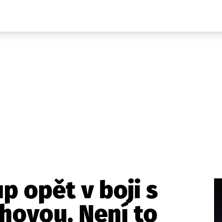
Domácí
České celebrity
Zahraničí
Světové celebrity
Počasí
Krimi
Ekonomika
Kultura
Společnost
Sport
p opět v boji s
hovou. Není to
takt
Vydavatel
Inzerce
Osobní údaje / Cookies
Volná míst