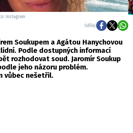
to: Instagram
Sdílej:
mírem Soukupem a Agátou Hanychovou
lidní. Podle dostupných informací
opět rozhodovat soud. Jaromír Soukup
 podle jeho názoru problém.
m vůbec nešetřil.