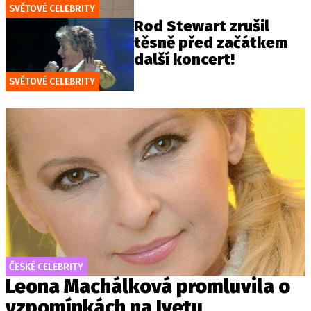
SVĚTOVÉ CELEBRITY
Rod Stewart zrušil
těsně před začátkem
další koncert!
SVĚTOVÉ CELEBRITY
ČESKÉ CELEBRITY
Leona Machálková promluvila o
vzpomínkách na Ivetu