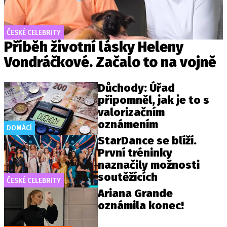
ČESKÉ CELEBRITY
Příběh životní lásky Heleny
Vondráčkové. Začalo to na vojně
Důchody: Úřad
připomněl, jak je to s
valorizačním
oznámením
DOMÁCÍ
StarDance se blíží.
První tréninky
naznačily možnosti
soutěžících
ČESKÉ CELEBRITY
Ariana Grande
oznámila konec!