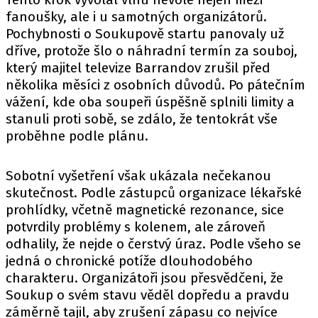
fanoušky, ale i u samotných organizátorů.
Pochybnosti o Soukupově startu panovaly už
dříve, protože šlo o náhradní termín za souboj,
který majitel televize Barrandov zrušil před
několika měsíci z osobních důvodů. Po pátečním
vážení, kde oba soupeři úspěšně splnili limity a
stanuli proti sobě, se zdálo, že tentokrát vše
proběhne podle plánu.
Sobotní vyšetření však ukázala nečekanou
skutečnost. Podle zástupců organizace lékařské
prohlídky, včetně magnetické rezonance, sice
potvrdily problémy s kolenem, ale zároveň
odhalily, že nejde o čerstvý úraz. Podle všeho se
jedná o chronické potíže dlouhodobého
charakteru. Organizátoři jsou přesvědčeni, že
Soukup o svém stavu věděl dopředu a pravdu
záměrně tajil, aby zrušení zápasu co nejvíce