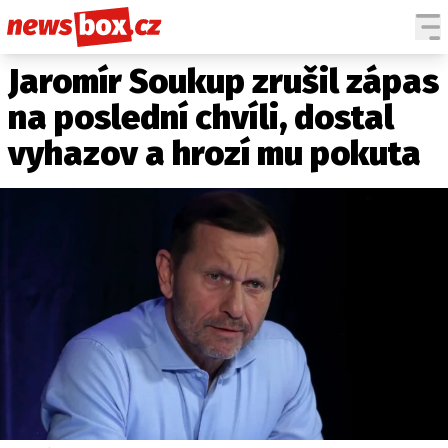
Jaromír Soukup zrušil zápas
DOMÁCÍ
ČESKÉ CELEBRITY
ZAHRANIČÍ
SVĚTOVÉ CELEBRITY
na poslední chvíli, dostal
POČASÍ
vyhazov a hrozí mu pokuta
KRIMI
EKONOMIKA
KULTURA
SPOLEČNOST
SPORT
SLEDUJTE NÁS NA
|
Máte příběh, fotku nebo video?