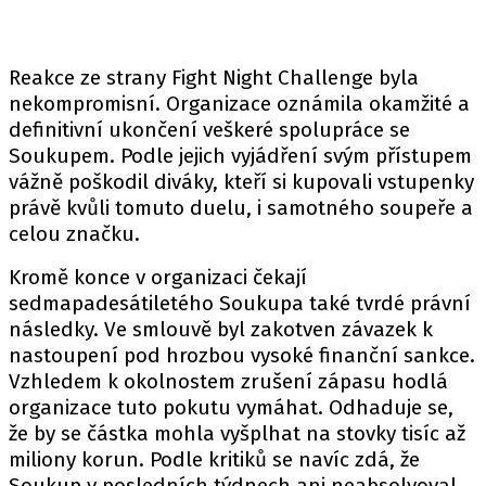
Reakce ze strany Fight Night Challenge byla
nekompromisní. Organizace oznámila okamžité a
definitivní ukončení veškeré spolupráce se
Soukupem. Podle jejich vyjádření svým přístupem
vážně poškodil diváky, kteří si kupovali vstupenky
právě kvůli tomuto duelu, i samotného soupeře a
celou značku.
Kromě konce v organizaci čekají
sedmapadesátiletého Soukupa také tvrdé právní
následky. Ve smlouvě byl zakotven závazek k
nastoupení pod hrozbou vysoké finanční sankce.
Vzhledem k okolnostem zrušení zápasu hodlá
organizace tuto pokutu vymáhat. Odhaduje se,
že by se částka mohla vyšplhat na stovky tisíc až
miliony korun. Podle kritiků se navíc zdá, že
Soukup v posledních týdnech ani neabsolvoval