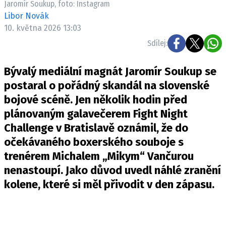
Jaromír Soukup, foto: Instagram
Pošlete e-mail na newsbox.cz
Libor Novák
10. května 2026 13:03
ETICKÝ KODEX
Sdílej:
REDAKCE
Bývalý mediální magnát Jaromír Soukup se
KONTAKT
postaral o pořádný skandál na slovenské
VYDAVATEL
bojové scéně. Jen několik hodin před
INZERCE
plánovaným galavečerem Fight Night
OSOBNÍ ÚDAJE / COOKIES
Challenge v Bratislavě oznámil, že do
VOLNÁ MÍSTA
očekávaného boxerského souboje s
trenérem Michalem „Mikym“ Vančurou
nenastoupí. Jako důvod uvedl náhlé zranění
kolene, které si měl přivodit v den zápasu.
Provozovatelem serveru newsbox.cz je
INCORP MEDIA GROUP s.r.o., IČ: 118 23 054