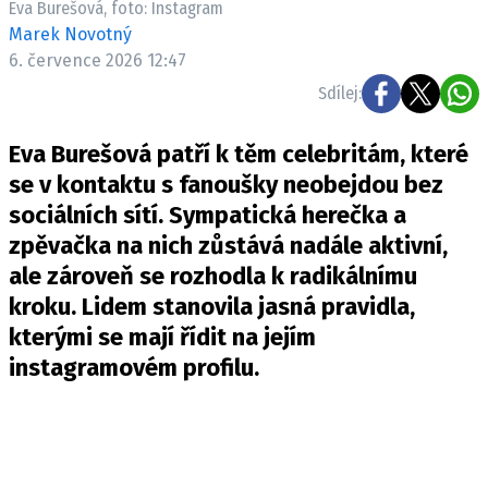
Eva Burešová, foto: Instagram
Pošlete e-mail na newsbox.cz
Marek Novotný
6. července 2026 12:47
ETICKÝ KODEX
Sdílej:
REDAKCE
Eva Burešová patří k těm celebritám, které
KONTAKT
se v kontaktu s fanoušky neobejdou bez
VYDAVATEL
sociálních sítí. Sympatická herečka a
INZERCE
zpěvačka na nich zůstává nadále aktivní,
OSOBNÍ ÚDAJE / COOKIES
ale zároveň se rozhodla k radikálnímu
VOLNÁ MÍSTA
kroku. Lidem stanovila jasná pravidla,
kterými se mají řídit na jejím
instagramovém profilu.
Provozovatelem serveru newsbox.cz je
INCORP MEDIA GROUP s.r.o., IČ: 118 23 054