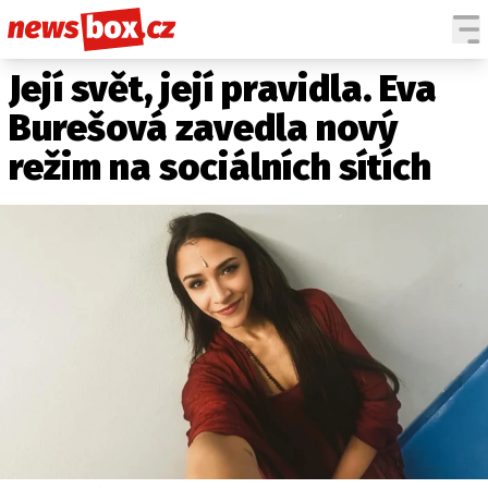
Její svět, její pravidla. Eva
DOMÁCÍ
ČESKÉ CELEBRITY
ZAHRANIČÍ
SVĚTOVÉ CELEBRITY
Burešová zavedla nový
POČASÍ
režim na sociálních sítích
KRIMI
EKONOMIKA
KULTURA
SPOLEČNOST
SPORT
SLEDUJTE NÁS NA
|
Máte příběh, fotku nebo video?