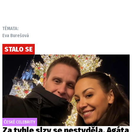
TÉMATA:
Eva Burešová
STALO SE
ČESKÉ CELEBRITY
Za tyhle slzy se nestyděla. Agáta