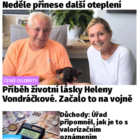
Neděle přinese další oteplení
ČESKÉ CELEBRITY
Příběh životní lásky Heleny
Vondráčkové. Začalo to na vojně
Důchody: Úřad
připomněl, jak je to s
valorizačním
oznámením