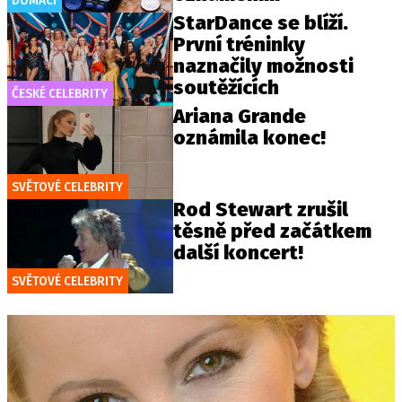
DOMÁCÍ
StarDance se blíží.
První tréninky
naznačily možnosti
soutěžících
ČESKÉ CELEBRITY
Ariana Grande
oznámila konec!
SVĚTOVÉ CELEBRITY
Rod Stewart zrušil
těsně před začátkem
další koncert!
SVĚTOVÉ CELEBRITY