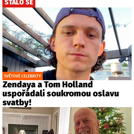
STALO SE
SVĚTOVÉ CELEBRITY
Zendaya a Tom Holland
uspořádali soukromou oslavu
svatby!