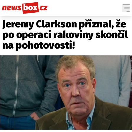
Jeremy Clarkson přiznal, že
DOMÁCÍ
ČESKÉ CELEBRITY
ZAHRANIČÍ
SVĚTOVÉ CELEBRITY
po operaci rakoviny skončil
POČASÍ
na pohotovosti!
KRIMI
EKONOMIKA
KULTURA
SPOLEČNOST
SPORT
SLEDUJTE NÁS NA
|
Máte příběh, fotku nebo video?