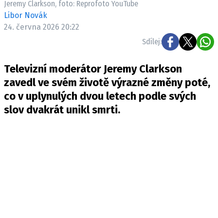
Jeremy Clarkson, foto: Reprofoto YouTube
Pošlete e-mail na newsbox.cz
Libor Novák
24. června 2026 20:22
ETICKÝ KODEX
Sdílej:
REDAKCE
Televizní moderátor Jeremy Clarkson
KONTAKT
zavedl ve svém životě výrazné změny poté,
VYDAVATEL
co v uplynulých dvou letech podle svých
INZERCE
slov dvakrát unikl smrti.
OSOBNÍ ÚDAJE / COOKIES
VOLNÁ MÍSTA
Provozovatelem serveru newsbox.cz je
INCORP MEDIA GROUP s.r.o., IČ: 118 23 054