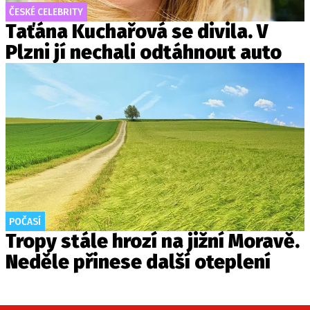
ČESKÉ CELEBRITY
Taťána Kuchařová se divila. V
Plzni jí nechali odtáhnout auto
POČASÍ
Tropy stále hrozí na jižní Moravě.
Neděle přinese další oteplení