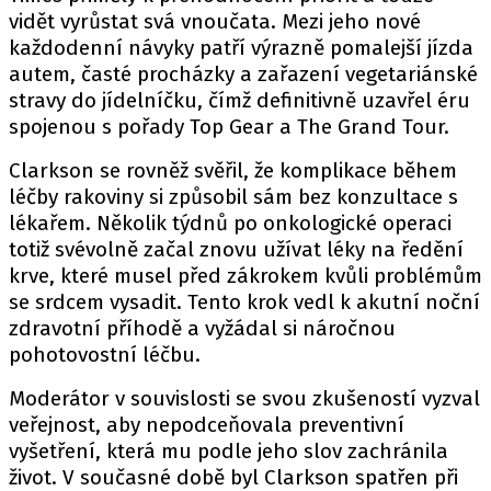
vidět vyrůstat svá vnoučata. Mezi jeho nové
každodenní návyky patří výrazně pomalejší jízda
autem, časté procházky a zařazení vegetariánské
stravy do jídelníčku, čímž definitivně uzavřel éru
spojenou s pořady Top Gear a The Grand Tour.
Clarkson se rovněž svěřil, že komplikace během
léčby rakoviny si způsobil sám bez konzultace s
lékařem. Několik týdnů po onkologické operaci
totiž svévolně začal znovu užívat léky na ředění
krve, které musel před zákrokem kvůli problémům
se srdcem vysadit. Tento krok vedl k akutní noční
zdravotní příhodě a vyžádal si náročnou
pohotovostní léčbu.
Moderátor v souvislosti se svou zkušeností vyzval
veřejnost, aby nepodceňovala preventivní
vyšetření, která mu podle jeho slov zachránila
život. V současné době byl Clarkson spatřen při