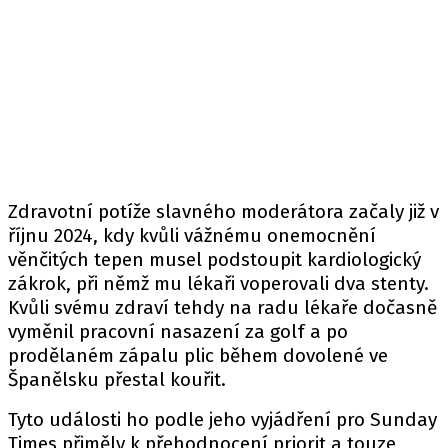
Zdravotní potíže slavného moderátora začaly již v
říjnu 2024, kdy kvůli vážnému onemocnění
věnčitých tepen musel podstoupit kardiologický
zákrok, při němž mu lékaři voperovali dva stenty.
Kvůli svému zdraví tehdy na radu lékaře dočasně
vyměnil pracovní nasazení za golf a po
prodělaném zápalu plic během dovolené ve
Španělsku přestal kouřit.
Tyto události ho podle jeho vyjádření pro Sunday
Times přiměly k přehodnocení priorit a touze