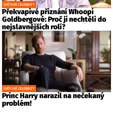
SVĚTOVÉ CELEBRITY
Překvapivé přiznání Whoopi
Goldbergové: Proč ji nechtěli do
nejslavnějších rolí?
SVĚTOVÉ CELEBRITY
Princ Harry narazil na nečekaný
problém!