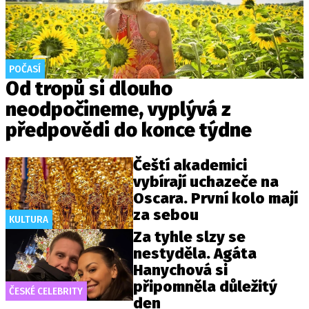
POČASÍ
Od tropů si dlouho
neodpočineme, vyplývá z
předpovědi do konce týdne
Čeští akademici
vybírají uchazeče na
Oscara. První kolo mají
za sebou
KULTURA
Za tyhle slzy se
nestyděla. Agáta
Hanychová si
připomněla důležitý
ČESKÉ CELEBRITY
den