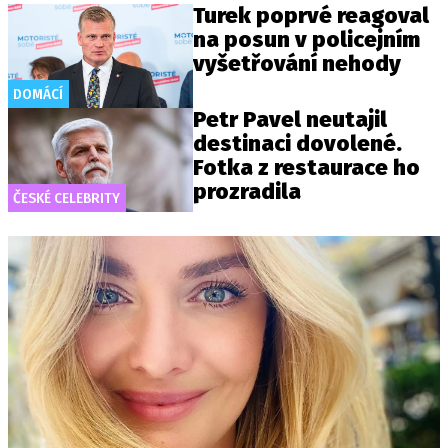
Turek poprvé reagoval
na posun v policejním
vyšetřování nehody
DOMÁCÍ
Petr Pavel neutajil
destinaci dovolené.
Fotka z restaurace ho
prozradila
ČESKÉ CELEBRITY