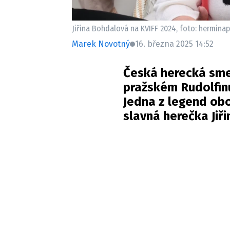
Jiřina Bohdalová na KVIFF 2024, foto: hermina
Marek Novotný
16. března 2025 14:52
Česká herecká sme
pražském Rudolfinu
Jedna z legend obo
slavná herečka Ji