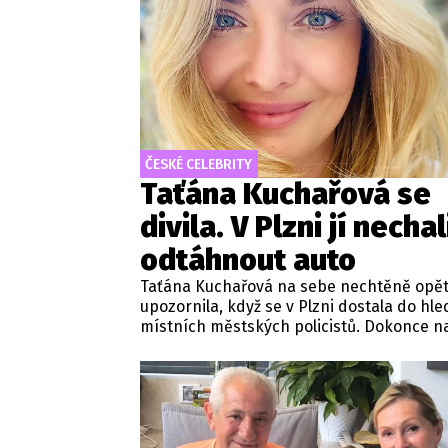
ČESKÉ CELEBRITY
Taťána Kuchařová se
divila. V Plzni jí nechal
odtáhnout auto
Taťána Kuchařová na sebe nechtěně opě
upozornila, když se v Plzni dostala do hl
místních městských policistů. Dokonce n
čas ztratila přehled o svém automobilu. C
přesně stalo?