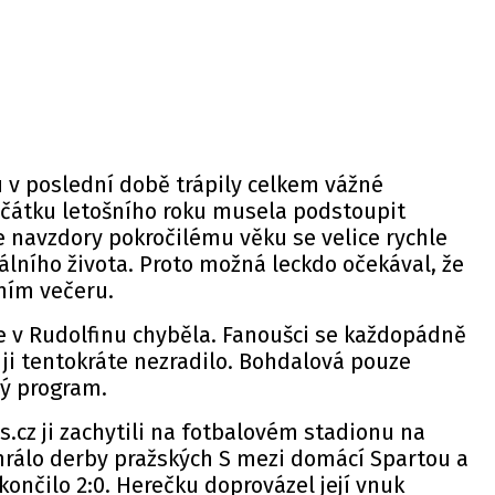
 v poslední době trápily celkem vážné
ačátku letošního roku musela podstoupit
le navzdory pokročilému věku se velice rychle
álního života. Proto možná leckdo očekával, že
tním večeru.
e v Rudolfinu chyběla. Fanoušci se každopádně
 ji tentokráte nezradilo. Bohdalová pouze
ný program.
.cz ji zachytili na fotbalovém stadionu na
hrálo derby pražských S mezi domácí Spartou a
 skončilo 2:0. Herečku doprovázel její vnuk