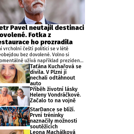
ěh, fotografie, videa?
etr Pavel neutajil destinaci
ovolené. Fotka z
estaurace ho prozradila
i vrcholní čeští politici se v létě
obejdou bez dovolené. Volno si
omentálně užívá například prezident
Taťána Kuchařová se
tr Pavel. Oficiálně je tajemstvím, kde
divila. V Plzni jí
ava státu tráví čas. Na sociálních
nechali odtáhnout
tích se nicméně objevila fotografie,
auto
erá leccos odhaluje.
Příběh životní lásky
Heleny Vondráčkové.
Začalo to na vojně
StarDance se blíží.
První tréninky
naznačily možnosti
soutěžících
Leona Machálková