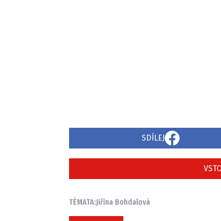
SDÍLEJ
VSTO
TÉMATA:
Jiřina Bohdalová