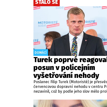
STALO SE
DOMÁCÍ
Turek poprvé reagova
posun v policejním
vyšetřování nehody
Poslanec Filip Turek (Motoristé) je přesvě
červencovou dopravní nehodu v centru P
nezavinil, což by podle jeho slov mělo pro
probíhající vyšetřování. Policie v případu 
trestní řízení a zároveň nařídila znalecké
zkoumání. Nikdo zatím nebyl obviněn.