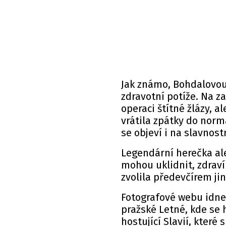
Jak známo, Bohdalovou
zdravotní potíže. Na z
operaci štítné žlázy, a
vrátila zpátky do norm
se objeví i na slavnos
Legendární herečka al
mohou uklidnit, zdraví
zvolila předevčírem ji
Fotografové
webu
idnes
pražské Letné, kde se 
hostující Slavií, které