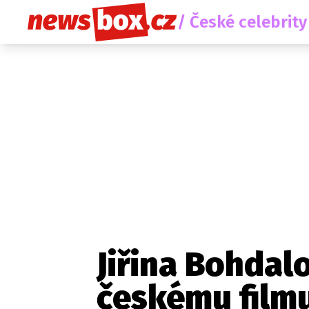
/ České celebrity
Jiřina Bohdal
českému filmu
Etický kodex
Redakce
Kon