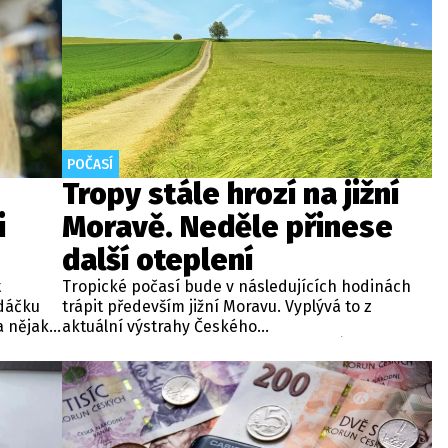
POČASÍ
Tropy stále hrozí na jižní
i
Moravě. Neděle přinese
další oteplení
t
Tropické počasí bude v následujících hodinách
edáčku
trápit především jižní Moravu. Vyplývá to z
a nějaký
aktuální výstrahy Českého
o se
hydrometeorologického ústavu (ČHMÚ).
Meteorologové zároveň avizují, že již o víkendu by
se horké počasí mělo vrátit i na další místa v
republice.