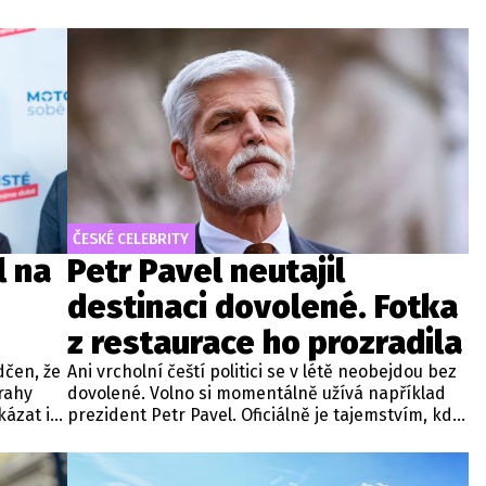
ČESKÉ CELEBRITY
l na
Petr Pavel neutajil
destinaci dovolené. Fotka
z restaurace ho prozradila
dčen, že
Ani vrcholní čeští politici se v létě neobejdou bez
rahy
dovolené. Volno si momentálně užívá například
kázat i
prezident Petr Pavel. Oficiálně je tajemstvím, kde
zahájila
hlava státu tráví čas. Na sociálních sítích se
nicméně objevila fotografie, která leccos
odhaluje.