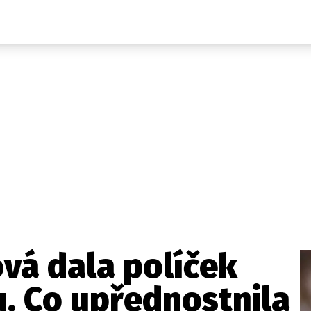
Domácí
České celebrity
Zahraničí
Světové celebrity
Počasí
Krimi
Ekonomika
Kultura
Společnost
Sport
ová dala políček
. Co upřednostnila
takt
Vydavatel
Inzerce
Osobní údaje / Cookies
Volná míst