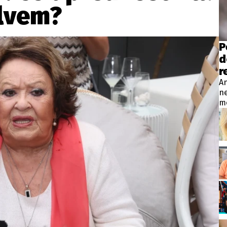
wsbox.cz je INCORP MEDIA GROUP s.r.o., IČ: 118 23 054
lvem?
ost? Máte pro nás důležitou zprávu, příb
P
d
Pošlete nám mail na:
redakce@newsbox.cz
r
Nejlepší z vás odměníme
An
ne
m
Pe
hl
sí
kt