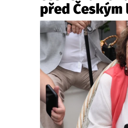
Provozovatelem serveru ne
před Českým 
Zaznamenali jste udál