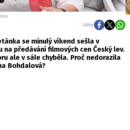
press
Sdílej:
tánka se minulý víkend sešla v
 na předávání filmových cen Český lev.
ru ale v sále chyběla. Proč nedorazila
řina Bohdalová?