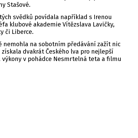
ny Stašové.
tých svědků povídala například s Irenou
éfa klubové akademie Vítězslava Lavičky,
y či Liberce.
ě nemohla na sobotním předávání zažít nic
 získala dvakrát Českého lva pro nejlepší
za výkony v pohádce Nesmrtelná teta a filmu