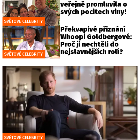
veřejně promluvila o
svých pocitech viny!
SVĚTOVÉ CELEBRITY
Překvapivé přiznání
Whoopi Goldbergové:
Proč ji nechtěli do
nejslavnějších rolí?
SVĚTOVÉ CELEBRITY
SVĚTOVÉ CELEBRITY