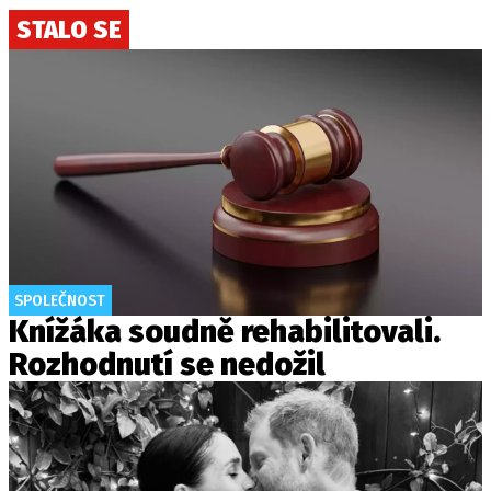
STALO SE
SPOLEČNOST
Knížáka soudně rehabilitovali.
Rozhodnutí se nedožil