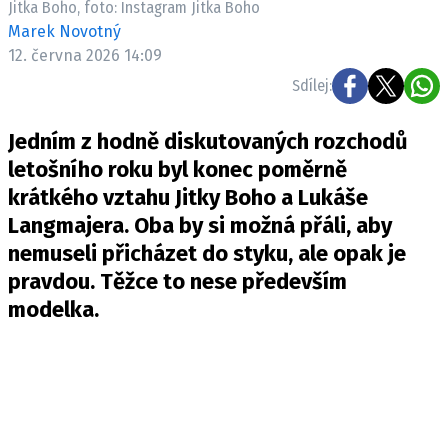
Jitka Boho, foto: Instagram Jitka Boho
Pošlete e-mail na newsbox.cz
Marek Novotný
12. června 2026 14:09
ETICKÝ KODEX
Sdílej:
REDAKCE
Jedním z hodně diskutovaných rozchodů
KONTAKT
letošního roku byl konec poměrně
VYDAVATEL
krátkého vztahu Jitky Boho a Lukáše
INZERCE
Langmajera. Oba by si možná přáli, aby
OSOBNÍ ÚDAJE / COOKIES
nemuseli přicházet do styku, ale opak je
VOLNÁ MÍSTA
pravdou. Těžce to nese především
modelka.
Provozovatelem serveru newsbox.cz je
INCORP MEDIA GROUP s.r.o., IČ: 118 23 054