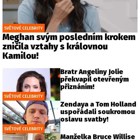
SVĚTOVÉ CELEBRITY
Meghan svým posledním krokem
zničila vztahy s královnou
Kamilou!
Bratr Angeliny Jolie
překvapil otevřeným
přiznáním!
SVĚTOVÉ CELEBRITY
Zendaya a Tom Holland
uspořádali soukromou
oslavu svatby!
SVĚTOVÉ CELEBRITY
Manželka Bruce Willise