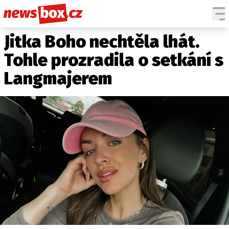
Jitka Boho nechtěla lhát.
DOMÁCÍ
ČESKÉ CELEBRITY
ZAHRANIČÍ
SVĚTOVÉ CELEBRITY
Tohle prozradila o setkání s
POČASÍ
Langmajerem
KRIMI
EKONOMIKA
KULTURA
SPOLEČNOST
SPORT
SLEDUJTE NÁS NA
|
Máte příběh, fotku nebo video?