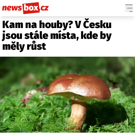
Kam na houby? V Česku
DOMÁCÍ
ČESKÉ CELEBRITY
ZAHRANIČÍ
SVĚTOVÉ CELEBRITY
jsou stále místa, kde by
POČASÍ
měly růst
KRIMI
EKONOMIKA
KULTURA
SPOLEČNOST
SPORT
SLEDUJTE NÁS NA
|
Máte příběh, fotku nebo video?