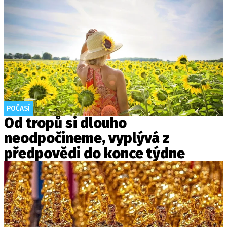
POČASÍ
Od tropů si dlouho
neodpočineme, vyplývá z
předpovědi do konce týdne