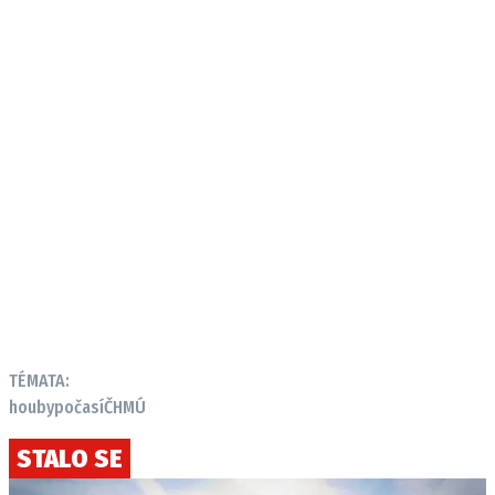
TÉMATA:
houby
počasí
ČHMÚ
STALO SE