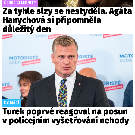
ČESKÉ CELEBRITY
Za tyhle slzy se nestyděla. Agáta
Hanychová si připomněla
důležitý den
DOMÁCÍ
Turek poprvé reagoval na posun
v policejním vyšetřování nehody