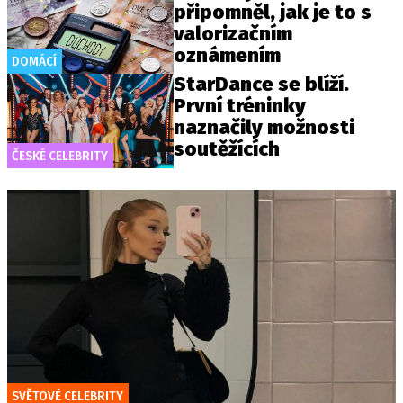
připomněl, jak je to s
valorizačním
oznámením
DOMÁCÍ
StarDance se blíží.
První tréninky
naznačily možnosti
soutěžících
ČESKÉ CELEBRITY
SVĚTOVÉ CELEBRITY