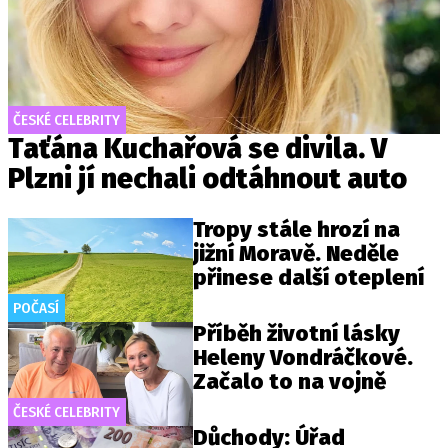
ČESKÉ CELEBRITY
Taťána Kuchařová se divila. V
Plzni jí nechali odtáhnout auto
Tropy stále hrozí na
jižní Moravě. Neděle
přinese další oteplení
POČASÍ
Příběh životní lásky
Heleny Vondráčkové.
Začalo to na vojně
ČESKÉ CELEBRITY
Důchody: Úřad