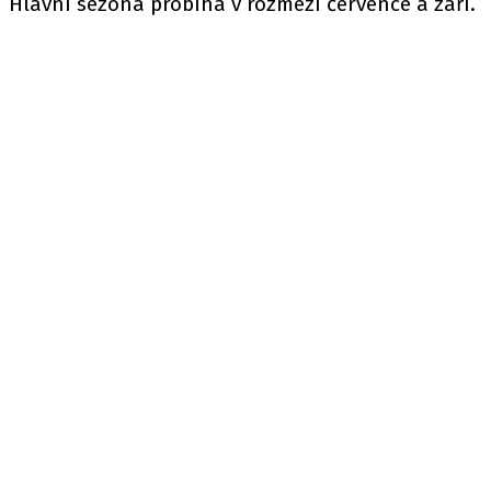
Hlavní sezóna probíhá v rozmezí července a září.