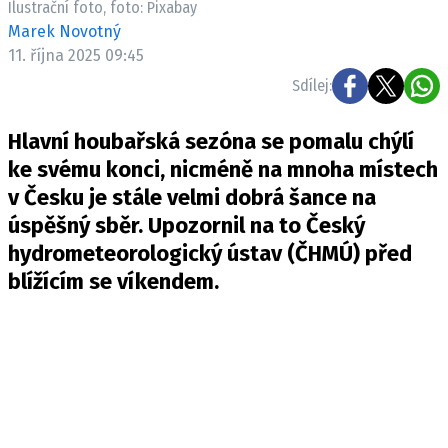
Ilustrační foto, foto: Pixabay
Pošlete e-mail na newsbox.cz
Marek Novotný
11. října 2025 09:45
ETICKÝ KODEX
Sdílej:
REDAKCE
Hlavní houbařská sezóna se pomalu chýlí
KONTAKT
ke svému konci, nicméně na mnoha místech
VYDAVATEL
v Česku je stále velmi dobrá šance na
INZERCE
úspěšný sběr. Upozornil na to Český
OSOBNÍ ÚDAJE / COOKIES
hydrometeorologický ústav (
ČHMÚ
) před
VOLNÁ MÍSTA
blížícím se víkendem.
Provozovatelem serveru newsbox.cz je
INCORP MEDIA GROUP s.r.o., IČ: 118 23 054