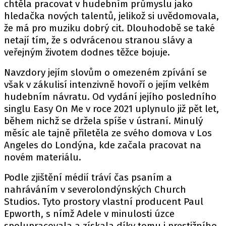
chtěla pracovat v hudebním průmyslu jako
hledačka nových talentů, jelikož si uvědomovala,
že má pro muziku dobrý cit. Dlouhodobě se také
netají tím, že s odvrácenou stranou slávy a
veřejným životem dodnes těžce bojuje.
Navzdory jejím slovům o omezeném zpívání se
však v zákulisí intenzivně hovoří o jejím velkém
hudebním návratu. Od vydání jejího posledního
singlu Easy On Me v roce 2021 uplynulo již pět let,
během nichž se držela spíše v ústraní. Minulý
měsíc ale tajně přiletěla ze svého domova v Los
Angeles do Londýna, kde začala pracovat na
novém materiálu.
Podle zjištění médií tráví čas psaním a
nahráváním v severolondýnských Church
Studios. Tyto prostory vlastní producent Paul
Epworth, s nímž Adele v minulosti úzce
spolupracovala a získala díky tomu i prestižního