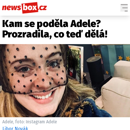
Kam se poděla Adele?
DOMÁCÍ
ČESKÉ CELEBRITY
ZAHRANIČÍ
SVĚTOVÉ CELEBRITY
Prozradila, co teď dělá!
POČASÍ
KRIMI
EKONOMIKA
KULTURA
SPOLEČNOST
SPORT
SLEDUJTE NÁS NA
|
Adele, foto: Instagram Adele
Máte příběh, fotku nebo video?
Libor Novák