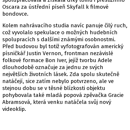
Oscara za ústřední píseň Skyfall k filmové
bondovce.
Kolem nahrávacího studia navíc panuje čilý ruch,
což vyvolalo spekulace o možných hudebních
spolupracích s dalšími známými osobnostmi.
Před budovou byl totiž vyfotografován americký
písničkář Justin Vernon, frontman nezávislé
folkové formace Bon Iver, jejíž tvorbu Adele
dlouhodobě označuje za jednu ze svých
největších životních lásek. Zda spolu skutečně
natáčejí, sice zatím nebylo potvrzeno, ale ve
stejnou dobu se v těsné blízkosti objektu
pohybovala také mladá popová zpěvačka Gracie
Abramsová, která venku natáčela svůj nový
videoklip.