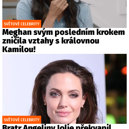
SVĚTOVÉ CELEBRITY
Meghan svým posledním krokem
zničila vztahy s královnou
Kamilou!
SVĚTOVÉ CELEBRITY
Bratr Angeliny Jolie překvapil