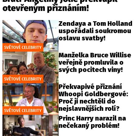
otevřeným přiznáním!
Zendaya a Tom Holland
uspořádali soukromou
oslavu svatby!
SVĚTOVÉ CELEBRITY
Manželka Bruce Willise
veřejně promluvila o
svých pocitech viny!
SVĚTOVÉ CELEBRITY
Překvapivé přiznání
Whoopi Goldbergové:
Proč ji nechtěli do
nejslavnějších rolí?
SVĚTOVÉ CELEBRITY
Princ Harry narazil na
nečekaný problém!