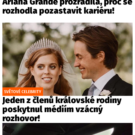
Ariana Grande prozradila, proč se
rozhodla pozastavit kariéru!
SVĚTOVÉ CELEBRITY
Jeden z členů královské rodiny
poskytnul médiím vzácný
rozhovor!