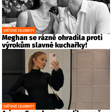
SVĚTOVÉ CELEBRITY
Meghan se rázně ohradila proti
výrokům slavné kuchařky!
SVĚTOVÉ CELEBRITY