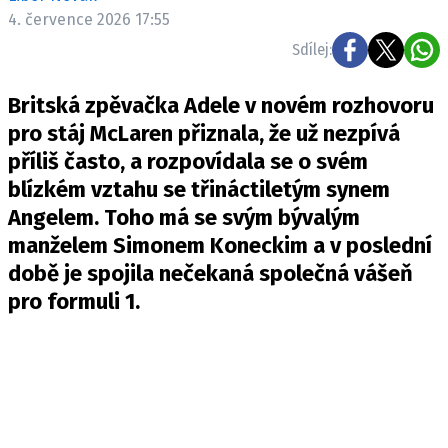
Pošlete e-mail na newsbox.cz
4. července 2026 17:55
Sdílej:
ETICKÝ KODEX
Britská zpěvačka Adele v novém rozhovoru
REDAKCE
pro stáj McLaren přiznala, že už nezpívá
KONTAKT
příliš často, a rozpovídala se o svém
VYDAVATEL
blízkém vztahu se třináctiletým synem
INZERCE
Angelem. Toho má se svým bývalým
OSOBNÍ ÚDAJE / COOKIES
manželem Simonem Koneckim a v poslední
VOLNÁ MÍSTA
době je spojila nečekaná společná vášeň
pro formuli 1.
Provozovatelem serveru newsbox.cz je
INCORP MEDIA GROUP s.r.o., IČ: 118 23 054