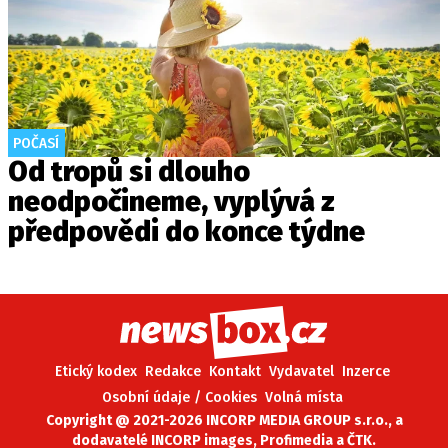
POČASÍ
Od tropů si dlouho
neodpočineme, vyplývá z
předpovědi do konce týdne
Etický kodex
Redakce
Kontakt
Vydavatel
Inzerce
Osobní údaje / Cookies
Volná místa
Copyright @ 2021-2026 INCORP MEDIA GROUP s.r.o., a
dodavatelé INCORP images, Profimedia a ČTK.