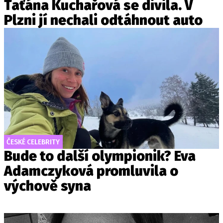
Taťána Kuchařová se divila. V
Plzni jí nechali odtáhnout auto
ČESKÉ CELEBRITY
Bude to další olympionik? Eva
Adamczyková promluvila o
výchově syna