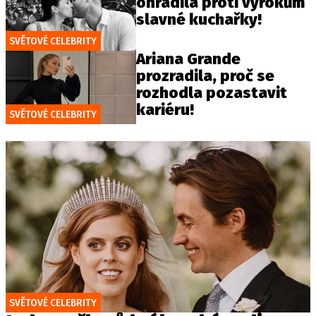
ohradila proti výrokům
slavné kuchařky!
SVĚTOVÉ CELEBRITY
Ariana Grande
prozradila, proč se
rozhodla pozastavit
kariéru!
SVĚTOVÉ CELEBRITY
SVĚTOVÉ CELEBRITY