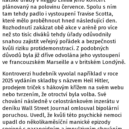
plánovaný na polovinu července. Spolu s ním
tam tehdy padlo i vystoupení Travise Scotta,
které mělo proběhnout hned následující den.
Rozhodnutí zakázat obě akce v aréně pro více
než sto tisíc diváků tehdy úřady odůvodnily
snahou zajistit veřejný pořádek a bezpečnosti
kvůli riziku protidemonstrací. Z podobných
důvodů byla již dříve odvolána jeho vystoupení
ve francouzském Marseille a v britském Londýně.
Kontroverzi hudebník vyvolal například v roce
2025 vydáním skladby s názvem Heil Hitler,
prodejem triček s hákovým křížem na svém webu
nebo tvrzením, že otroctví byla volba. Své
chování následně v celostránkovém inzerátu v
deníku Wall Street Journal omlouval bipolární
poruchou. Uvedl, že kvůli této psychické nemoci
upadl do několikaměsíční manické epizody
spojené s paranoidním a impulzivním chováním,