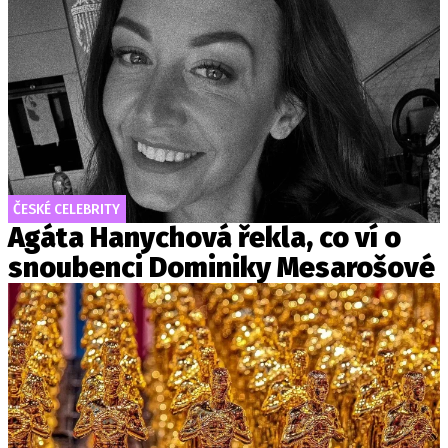
ČESKÉ CELEBRITY
Agáta Hanychová řekla, co ví o
snoubenci Dominiky Mesarošové