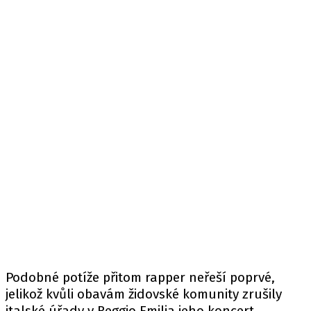
Podobné potíže přitom rapper neřeší poprvé,
jelikož kvůli obavám židovské komunity zrušily
italské úřady v Reggio Emilia jeho koncert