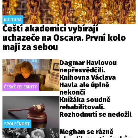
KULTURA
Čeští akademici vybírají
uchazeče na Oscara. První kolo
mají za sebou
Dagmar Havlovou
nepřesvědčili.
Knihovna Václava
Havla ale úplně
ČESKÉ CELEBRITY
nekončí
Knížáka soudně
rehabilitovali.
Rozhodnutí se nedožil
SPOLEČNOST
Meghan se rázně