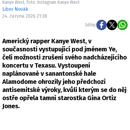
Kanye West, foto: Instagram Kanye West
Pošlete e-mail na newsbox.cz
Libor Novák
24. června 2026 21:38
ETICKÝ KODEX
Sdílej:
REDAKCE
Americký rapper Kanye West, v
KONTAKT
současnosti vystupující pod jménem Ye,
VYDAVATEL
čelí možnosti zrušení svého nadcházejícího
INZERCE
koncertu v Texasu. Vystoupení
OSOBNÍ ÚDAJE / COOKIES
naplánované v sanantonské hale
VOLNÁ MÍSTA
Alamodome ohrozily jeho předchozí
antisemitské výroky, kvůli kterým se do něj
ostře opřela tamní starostka Gina Ortiz
Jones.
Provozovatelem serveru newsbox.cz je
INCORP MEDIA GROUP s.r.o., IČ: 118 23 054