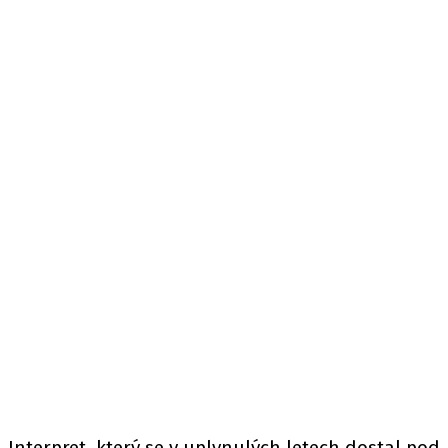
Interpret, který se v uplynulých letech dostal pod