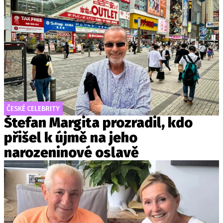
ČESKÉ CELEBRITY
Štefan Margita prozradil, kdo
přišel k újmě na jeho
narozeninové oslavě