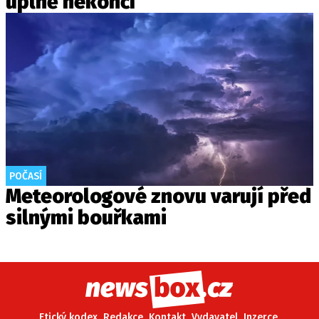
úplně nekončí
POČASÍ
Meteorologové znovu varují před
silnými bouřkami
Etický kodex
Redakce
Kontakt
Vydavatel
Inzerce