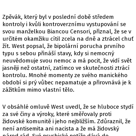
Zpěvák, který byl v poslední době středem
kontroly i kvůli kontroverznímu vystupování se
svou manželkou Biancou Censori, přiznal, že se v
určitém okamžiku cítil zcela na dně a ztrácel chuť
žít. West popsal, že bipolární porucha prvního
typu s sebou přináší stavy, kdy si nemocný
neuvědomuje svou nemoc a má pocit, že vidí svět
jasněji než ostatní, zatímco ve skutečnosti ztrácí
kontrolu. Mnohé momenty ze svého manického
období si prý vůbec nepamatuje a přirovnává je k
zážitkům mimo vlastní tělo.
V obsáhlé omluvě West uvedl, že se hluboce stydí
za své činy a výroky, které směřovaly proti
židovské komunitě i jeho nejbližším. Zdůraznil, že
není antisemita ani nacista a že má židovský
národ rád. Své psychické potíže dává do