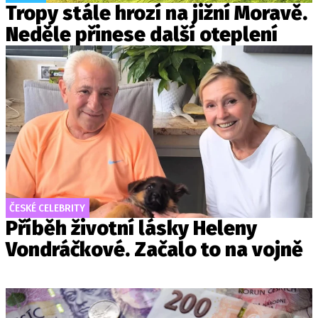
Tropy stále hrozí na jižní Moravě.
Neděle přinese další oteplení
ČESKÉ CELEBRITY
Příběh životní lásky Heleny
Vondráčkové. Začalo to na vojně