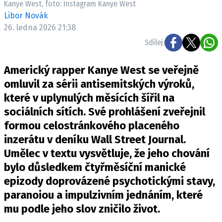
Kanye West, foto: Instagram Kanye West
Pošlete e-mail na newsbox.cz
Libor Novák
26. ledna 2026 21:38
ETICKÝ KODEX
Sdílej:
REDAKCE
Americký rapper Kanye West se veřejně
KONTAKT
omluvil za sérii antisemitských výroků,
VYDAVATEL
které v uplynulých měsících šířil na
INZERCE
sociálních sítích. Své prohlášení zveřejnil
OSOBNÍ ÚDAJE / COOKIES
formou celostránkového placeného
VOLNÁ MÍSTA
inzerátu v deníku Wall Street Journal.
Umělec v textu vysvětluje, že jeho chování
bylo důsledkem čtyřměsíční manické
epizody doprovázené psychotickými stavy,
Provozovatelem serveru newsbox.cz je
paranoiou a impulzivním jednáním, které
INCORP MEDIA GROUP s.r.o., IČ: 118 23 054
mu podle jeho slov zničilo život.