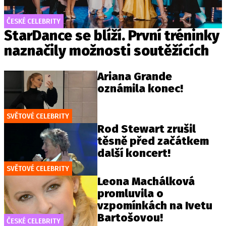
ČESKÉ CELEBRITY
StarDance se blíží. První tréninky
naznačily možnosti soutěžících
Ariana Grande
oznámila konec!
SVĚTOVÉ CELEBRITY
Rod Stewart zrušil
těsně před začátkem
další koncert!
SVĚTOVÉ CELEBRITY
Leona Machálková
promluvila o
vzpomínkách na Ivetu
Bartošovou!
ČESKÉ CELEBRITY