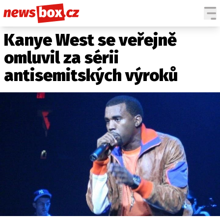
Kanye West se veřejně
DOMÁCÍ
ČESKÉ CELEBRITY
ZAHRANIČÍ
SVĚTOVÉ CELEBRITY
omluvil za sérii
POČASÍ
antisemitských výroků
KRIMI
EKONOMIKA
KULTURA
SPOLEČNOST
SPORT
SLEDUJTE NÁS NA
|
Máte příběh, fotku nebo video?