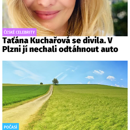
ČESKÉ CELEBRITY
Taťána Kuchařová se divila. V
Plzni jí nechali odtáhnout auto
POČASÍ