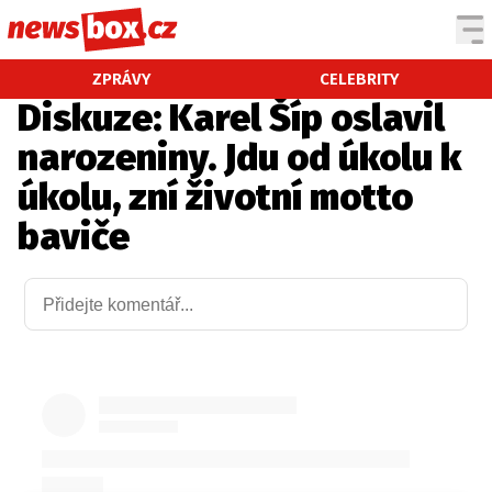
DOMÁCÍ
ČESKÉ CELEBRITY
ZPRÁVY
CELEBRITY
Diskuze: Karel Šíp oslavil
ZAHRANIČÍ
SVĚTOVÉ CELEBRITY
narozeniny. Jdu od úkolu k
POČASÍ
úkolu, zní životní motto
KRIMI
baviče
EKONOMIKA
KULTURA
SPOLEČNOST
SPORT
SLEDUJTE NÁS NA
|
Máte příběh, fotku nebo video?