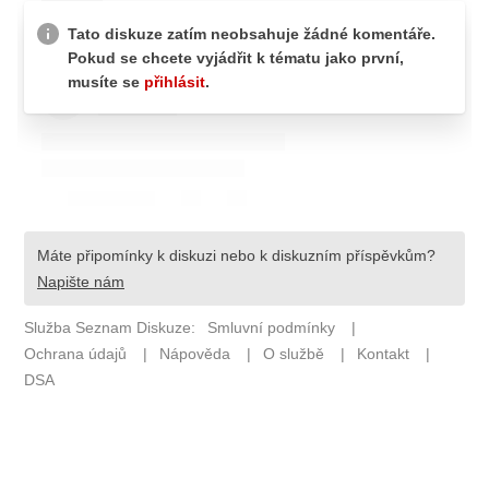
Pošlete e-mail na newsbox.cz
ETICKÝ KODEX
REDAKCE
KONTAKT
VYDAVATEL
INZERCE
OSOBNÍ ÚDAJE / COOKIES
VOLNÁ MÍSTA
Provozovatelem serveru newsbox.cz je
INCORP MEDIA GROUP s.r.o., IČ: 118 23 054