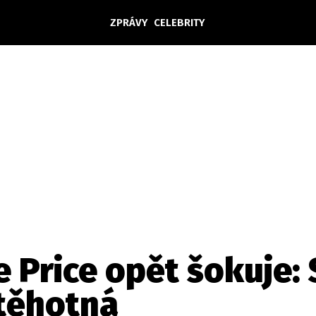
ZPRÁVY
CELEBRITY
Domácí
České celebrity
Zahraničí
Světové celebrity
Počasí
Krimi
Ekonomika
Kultura
Společnost
Sport
e Price opět šokuje:
těhotná
takt
Vydavatel
Inzerce
Osobní údaje / Cookies
Volná míst