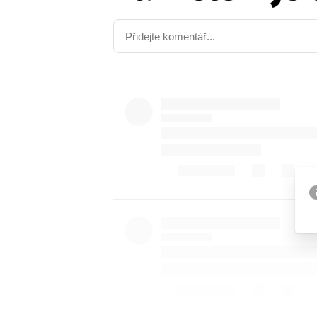
Provozovatelem serveru ne
Zaznamenali jste udál