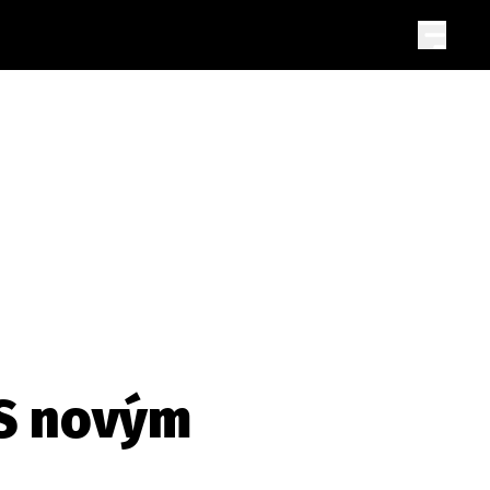
 S novým
a
SLEDUJTE NÁS NA
|