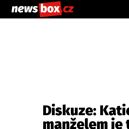
Diskuze: Kati
manželem je 
Etický kodex
Redakce
Kon