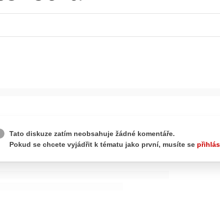
wsbox.cz je INCORP MEDIA GROUP s.r.o., IČ: 118 23 054
ost? Máte pro nás důležitou zprávu, příb
Pošlete nám mail na:
redakce@newsbox.cz
Nejlepší z vás odměníme