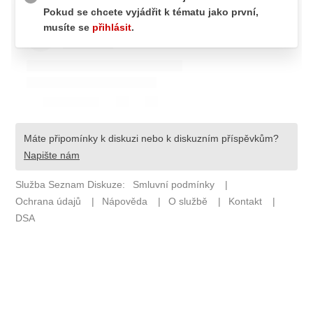
Pošlete e-mail na newsbox.cz
ETICKÝ KODEX
REDAKCE
KONTAKT
VYDAVATEL
INZERCE
OSOBNÍ ÚDAJE / COOKIES
VOLNÁ MÍSTA
Provozovatelem serveru newsbox.cz je
INCORP MEDIA GROUP s.r.o., IČ: 118 23 054