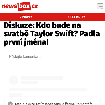
DOMÁCÍ
ČESKÉ CELEBRITY
ZPRÁVY
CELEBRITY
Diskuze: Kdo bude na
ZAHRANIČÍ
SVĚTOVÉ CELEBRITY
svatbě Taylor Swift? Padla
POČASÍ
první jména!
KRIMI
EKONOMIKA
KULTURA
SPOLEČNOST
SPORT
SLEDUJTE NÁS NA
|
Máte příběh, fotku nebo video?