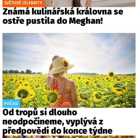
SVĚTOVÉ CELEBRITY
Známá kulinářská královna se
ostře pustila do Meghan!
POČASÍ
Od tropů si dlouho
neodpočineme, vyplývá z
předpovědi do konce týdne