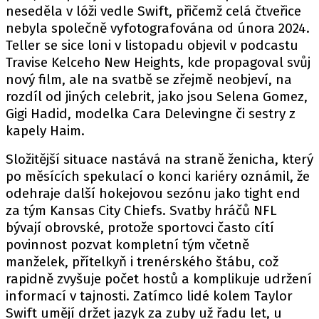
neseděla v lóži vedle Swift, přičemž celá čtveřice
nebyla společně vyfotografována od února 2024.
Teller se sice loni v listopadu objevil v podcastu
Travise Kelceho New Heights, kde propagoval svůj
nový film, ale na svatbě se zřejmě neobjeví, na
rozdíl od jiných celebrit, jako jsou Selena Gomez,
Gigi Hadid, modelka Cara Delevingne či sestry z
kapely Haim.
Složitější situace nastává na straně ženicha, který
po měsících spekulací o konci kariéry oznámil, že
odehraje další hokejovou sezónu jako tight end
za tým Kansas City Chiefs. Svatby hráčů NFL
bývají obrovské, protože sportovci často cítí
povinnost pozvat kompletní tým včetně
manželek, přítelkyň i trenérského štábu, což
rapidně zvyšuje počet hostů a komplikuje udržení
informací v tajnosti. Zatímco lidé kolem Taylor
Swift umějí držet jazyk za zuby už řadu let, u