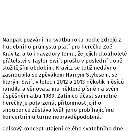
Naopak pozvání na svatbu roku podle zdrojů z
hudebního průmyslu platí pro herečku Zoë
Kravitz, a to i navzdory tomu, že jejich dlouholeté
přátelství s Taylor Swift prošlo v poslední době
složitějším obdobím. Kravitz se totiž nedávno
zasnoubila se zpěvákem Harrym Stylesem, se
kterým Swift v letech 2012 a 2013 několik měsíců
randila a věnovala mu některé písně na svém
úspěšném albu 1989. Zatímco účast samotné
herečky je potvrzená, přítomnost jejího
snoubence zůstává kvůli jeho probíhajícímu
koncertnímu turné nepravděpodobná.
Celkový koncept utajení celého svatebního dne