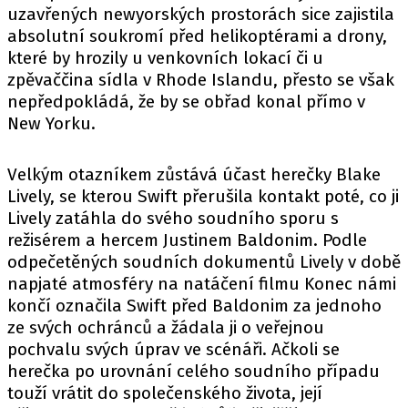
uzavřených newyorských prostorách sice zajistila
absolutní soukromí před helikoptérami a drony,
které by hrozily u venkovních lokací či u
zpěvaččina sídla v Rhode Islandu, přesto se však
nepředpokládá, že by se obřad konal přímo v
New Yorku.
Velkým otazníkem zůstává účast herečky Blake
Lively, se kterou Swift přerušila kontakt poté, co ji
Lively zatáhla do svého soudního sporu s
režisérem a hercem Justinem Baldonim. Podle
odpečetěných soudních dokumentů Lively v době
napjaté atmosféry na natáčení filmu Konec námi
končí označila Swift před Baldonim za jednoho
ze svých ochránců a žádala ji o veřejnou
pochvalu svých úprav ve scénáři. Ačkoli se
herečka po urovnání celého soudního případu
touží vrátit do společenského života, její