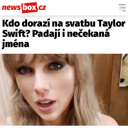
Kdo dorazí na svatbu Taylor
DOMÁCÍ
ČESKÉ CELEBRITY
ZAHRANIČÍ
SVĚTOVÉ CELEBRITY
Swift? Padají i nečekaná
POČASÍ
jména
KRIMI
EKONOMIKA
KULTURA
SPOLEČNOST
SPORT
SLEDUJTE NÁS NA
|
Máte příběh, fotku nebo video?