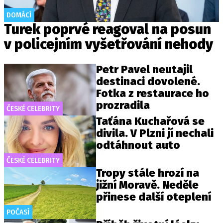
DOMÁCÍ
Turek poprvé reagoval na posun
v policejním vyšetřování nehody
Petr Pavel neutajil
destinaci dovolené.
Fotka z restaurace ho
prozradila
ČESKÉ CELEBRITY
Taťána Kuchařová se
divila. V Plzni jí nechali
odtáhnout auto
ČESKÉ CELEBRITY
Tropy stále hrozí na
jižní Moravě. Neděle
přinese další oteplení
POČASÍ