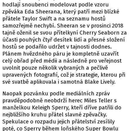
hodlají snoubenci modelovat podle vzoru
zpěváka Eda Sheerana, který patří mezi blízké
přátele Taylor Swift a na seznamu hostů
samozřejmě nechybí. Sheeran se v prosinci 2018
tajně oženil se svou přítelkyní Cherry Seaborn za
účasti pouhých čtyř desítek lidí a přesné složení
hostů se podařilo udržet v tajnosti dodnes.
Plánem hvězdného páru je kompletně uzavřít
celý obřad před médii a následně pro veřejnost
uvolnit pouze několik vybraných a pečlivě
upravených fotografií, což je strategie, kterou při
své svatbě aplikovala i samotná Blake Lively.
Naopak pozvánku podle mediálních zpráv
pravděpodobně neobdrží herec Miles Teller s
manželkou Keleigh Sperry, kteří dříve patřili do
nejbližšího kruhu přátel slavné zpěvačky.
Spekulace o rozpadu jejich přátelství zesílily
poté, co Sperry během loňského Super Bowlu