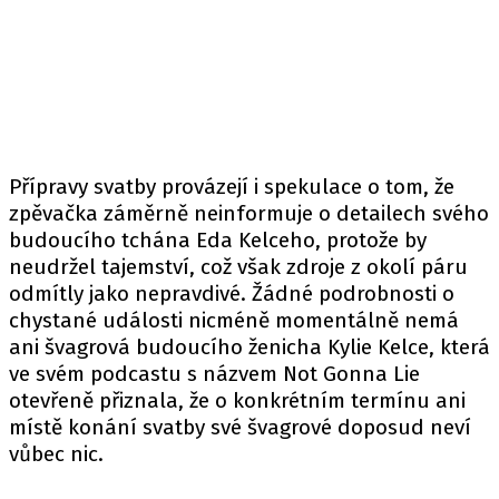
Přípravy svatby provázejí i spekulace o tom, že
zpěvačka záměrně neinformuje o detailech svého
budoucího tchána Eda Kelceho, protože by
neudržel tajemství, což však zdroje z okolí páru
odmítly jako nepravdivé. Žádné podrobnosti o
chystané události nicméně momentálně nemá
ani švagrová budoucího ženicha Kylie Kelce, která
ve svém podcastu s názvem Not Gonna Lie
otevřeně přiznala, že o konkrétním termínu ani
místě konání svatby své švagrové doposud neví
vůbec nic.