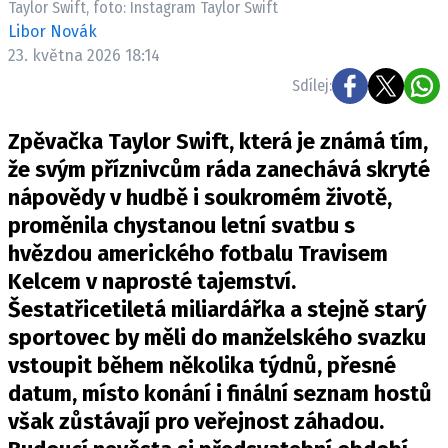
Taylor Swift, foto: Instagram Taylor Swift
Pošlete e-mail na newsbox.cz
Libor Novák
23. května 2026 18:14
ETICKÝ KODEX
Sdílej:
REDAKCE
Zpěvačka Taylor Swift, která je známá tím,
KONTAKT
že svým příznivcům ráda zanechává skryté
VYDAVATEL
nápovědy v hudbě i soukromém životě,
INZERCE
proměnila chystanou letní svatbu s
OSOBNÍ ÚDAJE / COOKIES
hvězdou amerického fotbalu Travisem
VOLNÁ MÍSTA
Kelcem v naprosté tajemství.
Šestatřicetiletá miliardářka a stejně starý
sportovec by měli do manželského svazku
vstoupit během několika týdnů, přesné
Provozovatelem serveru newsbox.cz je
datum, místo konání i finální seznam hostů
INCORP MEDIA GROUP s.r.o., IČ: 118 23 054
však zůstávají pro veřejnost záhadou.