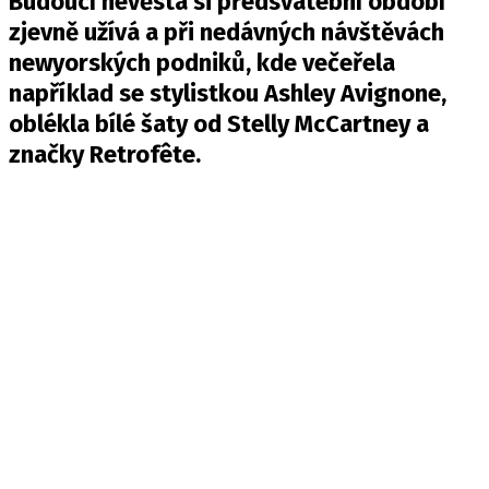
Budoucí nevěsta si předsvatební období
zjevně užívá a při nedávných návštěvách
newyorských podniků, kde večeřela
například se stylistkou Ashley Avignone,
oblékla bílé šaty od Stelly McCartney a
značky Retrofête.