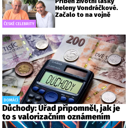
Příběh životní lásky
Heleny Vondráčkové.
Začalo to na vojně
ČESKÉ CELEBRITY
DOMÁCÍ
Důchody: Úřad připomněl, jak je
to s valorizačním oznámením