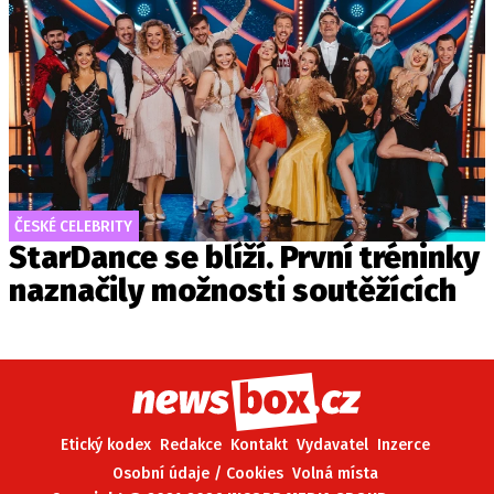
ČESKÉ CELEBRITY
StarDance se blíží. První tréninky
naznačily možnosti soutěžících
Etický kodex
Redakce
Kontakt
Vydavatel
Inzerce
Osobní údaje / Cookies
Volná místa