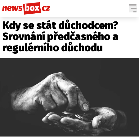
Kdy se stát důchodcem?
DOMÁCÍ
ČESKÉ CELEBRITY
ZAHRANIČÍ
SVĚTOVÉ CELEBRITY
Srovnání předčasného a
POČASÍ
regulérního důchodu
KRIMI
EKONOMIKA
KULTURA
SPOLEČNOST
SPORT
SLEDUJTE NÁS NA
|
Máte příběh, fotku nebo video?