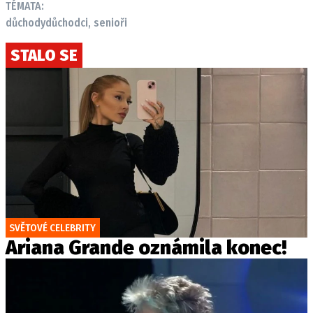
TÉMATA:
důchody
důchodci, senioři
STALO SE
SVĚTOVÉ CELEBRITY
Ariana Grande oznámila konec!