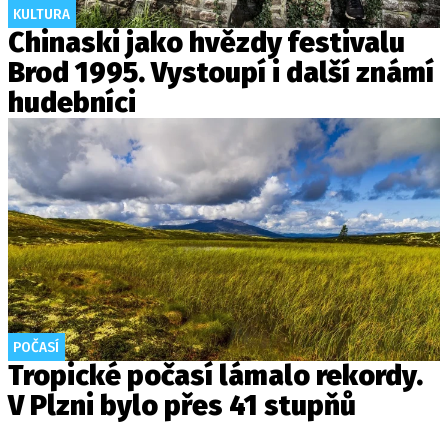
KULTURA
Chinaski jako hvězdy festivalu
Brod 1995. Vystoupí i další známí
hudebníci
POČASÍ
Tropické počasí lámalo rekordy.
V Plzni bylo přes 41 stupňů