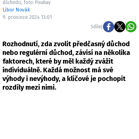
důchodci, foto: Pixabay
Pošlete e-mail na newsbox.cz
Libor Novák
9. prosince 2024 13:01
ETICKÝ KODEX
Sdílej:
REDAKCE
Rozhodnutí, zda zvolit předčasný důchod
KONTAKT
nebo regulérní důchod, závisí na několika
VYDAVATEL
faktorech, které by měl každý zvážit
INZERCE
individuálně. Každá možnost má své
OSOBNÍ ÚDAJE / COOKIES
výhody i nevýhody, a klíčové je pochopit
VOLNÁ MÍSTA
rozdíly mezi nimi.
Provozovatelem serveru newsbox.cz je
INCORP MEDIA GROUP s.r.o., IČ: 118 23 054