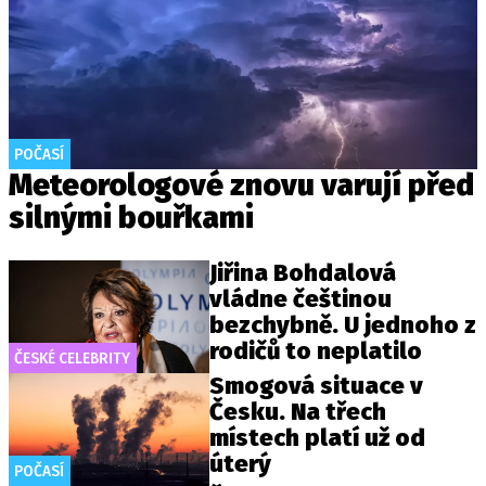
POČASÍ
Meteorologové znovu varují před
silnými bouřkami
Jiřina Bohdalová
vládne češtinou
bezchybně. U jednoho z
rodičů to neplatilo
ČESKÉ CELEBRITY
Smogová situace v
Česku. Na třech
místech platí už od
úterý
POČASÍ