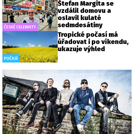
Štefan Margita se
vzdálil domovu a
oslavil kulaté
sedmdesátiny
ČESKÉ CELEBRITY
Tropické počasí má
úřadovat i po víkendu,
ukazuje výhled
POČASÍ