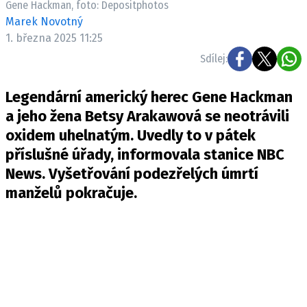
Gene Hackman, foto: Depositphotos
Pošlete e-mail na newsbox.cz
Marek Novotný
1. března 2025 11:25
ETICKÝ KODEX
Sdílej:
REDAKCE
Legendární americký herec Gene Hackman
KONTAKT
a jeho žena Betsy Arakawová se neotrávili
VYDAVATEL
oxidem uhelnatým. Uvedly to v pátek
INZERCE
příslušné úřady, informovala stanice
NBC
OSOBNÍ ÚDAJE / COOKIES
News
. Vyšetřování podezřelých úmrtí
VOLNÁ MÍSTA
manželů pokračuje.
Provozovatelem serveru newsbox.cz je
INCORP MEDIA GROUP s.r.o., IČ: 118 23 054