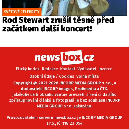
SVĚTOVÉ CELEBRITY
Rod Stewart zrušil těsně před
začátkem další koncert!
Etický kodex
Redakce
Kontakt
Vydavatel
Inzerce
Osobní údaje / Cookies
Volná místa
Copyright @ 2021-2026 INCORP MEDIA GROUP s.r.o., a
dodavatelé INCORP images, Profimedia a ČTK.
Jakékoliv užití obsahu včetne převzetí, šíření či dalšího
zpřístupňování článků a fotografií je bez souhlasu INCORP
MEDIA GROUP s.r.o. zakázáno.
Provozovatelem serveru newsbox.cz je INCORP MEDIA GROUP
s.r.o., IČ: 118 23 054