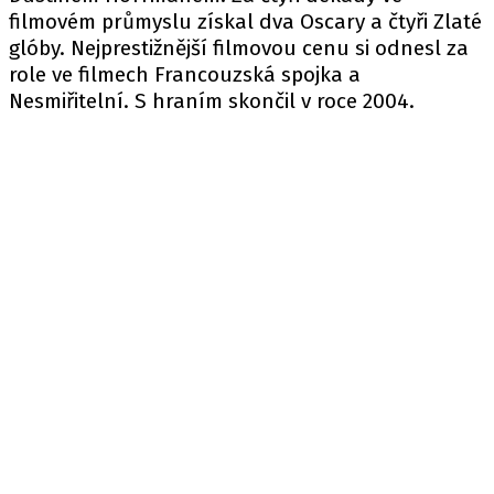
filmovém průmyslu získal dva Oscary a čtyři Zlaté
glóby. Nejprestižnější filmovou cenu si odnesl za
role ve filmech Francouzská spojka a
Nesmiřitelní. S hraním skončil v roce 2004.