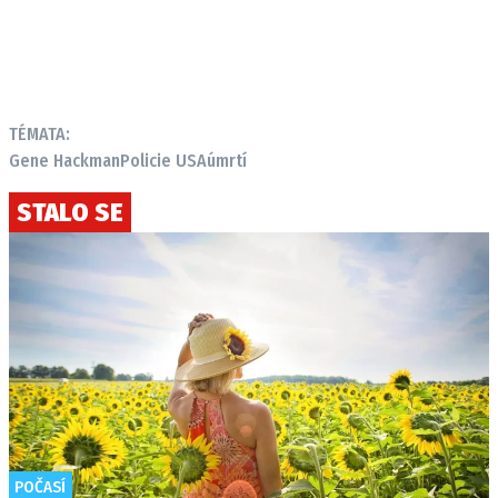
TÉMATA:
Gene Hackman
Policie USA
úmrtí
STALO SE
POČASÍ