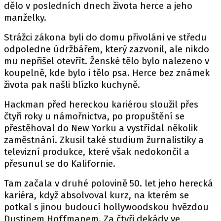
dělo v posledních dnech života herce a jeho
manželky.
Strážci zákona byli do domu přivoláni ve středu
odpoledne údržbářem, který zazvonil, ale nikdo
mu nepřišel otevřít. Ženské tělo bylo nalezeno v
koupelně, kde bylo i tělo psa. Herce bez známek
života pak našli blízko kuchyně.
Hackman před hereckou kariérou sloužil přes
čtyři roky u námořnictva, po propuštění se
přestěhoval do New Yorku a vystřídal několik
zaměstnání. Zkusil také studium žurnalistiky a
televizní produkce, které však nedokončil a
přesunul se do Kalifornie.
Tam začala v druhé polovině 50. let jeho herecká
kariéra, když absolvoval kurz, na kterém se
potkal s jinou budoucí hollywoodskou hvězdou
Dustinem Hoffmanem. Za čtyři dekády ve