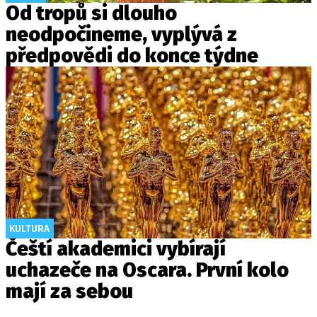
Od tropů si dlouho
neodpočineme, vyplývá z
předpovědi do konce týdne
KULTURA
Čeští akademici vybírají
uchazeče na Oscara. První kolo
mají za sebou