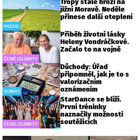
Tropy stále hrozí na
jižní Moravě. Neděle
přinese další oteplení
POČASÍ
Příběh životní lásky
Heleny Vondráčkové.
Začalo to na vojně
ČESKÉ CELEBRITY
Důchody: Úřad
připomněl, jak je to s
valorizačním
oznámením
DOMÁCÍ
StarDance se blíží.
První tréninky
naznačily možnosti
soutěžících
ČESKÉ CELEBRITY