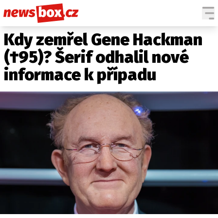
Kdy zemřel Gene Hackman
DOMÁCÍ
ČESKÉ CELEBRITY
ZAHRANIČÍ
SVĚTOVÉ CELEBRITY
(†95)? Šerif odhalil nové
POČASÍ
informace k případu
KRIMI
EKONOMIKA
KULTURA
SPOLEČNOST
SPORT
SLEDUJTE NÁS NA
|
Máte příběh, fotku nebo video?