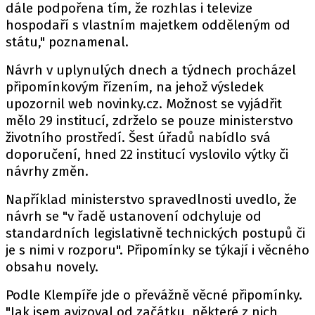
dále podpořena tím, že rozhlas i televize
hospodaří s vlastním majetkem odděleným od
státu," poznamenal.
Návrh v uplynulých dnech a týdnech procházel
připomínkovým řízením, na jehož výsledek
upozornil
web
novinky.cz. Možnost se vyjádřit
mělo 29 institucí, zdrželo se pouze ministerstvo
životního prostředí. Šest úřadů nabídlo svá
doporučení, hned 22 institucí vyslovilo výtky či
návrhy změn.
Například ministerstvo spravedlnosti uvedlo, že
návrh se "v řadě ustanovení odchyluje od
standardních legislativně technických postupů či
je s nimi v rozporu". Připomínky se týkají i věcného
obsahu novely.
Podle Klempíře jde o převážně věcné připomínky.
"Jak jsem avizoval od začátku, některé z nich