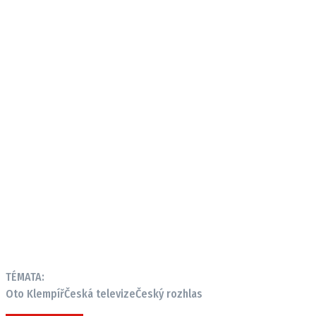
TÉMATA:
Oto Klempíř
Česká televize
Český rozhlas