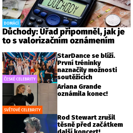
DOMÁCÍ
Důchody: Úřad připomněl, jak je
to s valorizačním oznámením
StarDance se blíží.
První tréninky
naznačily možnosti
soutěžících
ČESKÉ CELEBRITY
Ariana Grande
oznámila konec!
SVĚTOVÉ CELEBRITY
Rod Stewart zrušil
těsně před začátkem
další koncert!