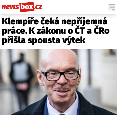
Klempíře čeká nepříjemná
DOMÁCÍ
ČESKÉ CELEBRITY
ZAHRANIČÍ
SVĚTOVÉ CELEBRITY
práce. K zákonu o ČT a ČRo
POČASÍ
přišla spousta výtek
KRIMI
EKONOMIKA
KULTURA
SPOLEČNOST
SPORT
SLEDUJTE NÁS NA
|
Máte příběh, fotku nebo video?