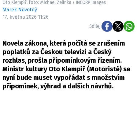
Oto Klempíř, foto: Michael Zelinka / INCORP images
Pošlete e-mail na newsbox.cz
Marek Novotný
17. května 2026 11:26
ETICKÝ KODEX
Sdílej:
REDAKCE
Novela zákona, která počítá se zrušením
KONTAKT
poplatků za Českou televizi a Český
VYDAVATEL
rozhlas, prošla připomínkovým řízením.
INZERCE
Ministr kultury Oto Klempíř (Motoristé) se
OSOBNÍ ÚDAJE / COOKIES
nyní bude muset vypořádat s množstvím
VOLNÁ MÍSTA
připomínek, výhrad a dalších návrhů.
Provozovatelem serveru newsbox.cz je
INCORP MEDIA GROUP s.r.o., IČ: 118 23 054