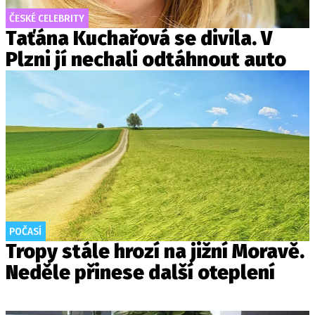
ČESKÉ CELEBRITY
Taťána Kuchařová se divila. V
Plzni jí nechali odtáhnout auto
POČASÍ
Tropy stále hrozí na jižní Moravě.
Neděle přinese další oteplení