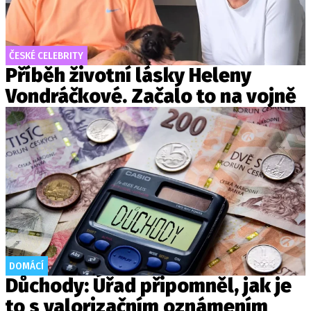
ČESKÉ CELEBRITY
Příběh životní lásky Heleny
Vondráčkové. Začalo to na vojně
DOMÁCÍ
Důchody: Úřad připomněl, jak je
to s valorizačním oznámením