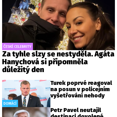
ČESKÉ CELEBRITY
Za tyhle slzy se nestyděla. Agáta
Hanychová si připomněla
důležitý den
Turek poprvé reagoval
na posun v policejním
vyšetřování nehody
DOMÁCÍ
Petr Pavel neutajil
destinaci dovolené.