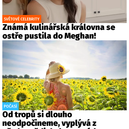
SVĚTOVÉ CELEBRITY
Známá kulinářská královna se
ostře pustila do Meghan!
POČASÍ
Od tropů si dlouho
neodpočineme, vyplývá z