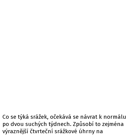
Co se týká srážek, očekává se návrat k normálu
po dvou suchých týdnech. Způsobí to zejména
výraznější čtvrteční srážkové úhrny na