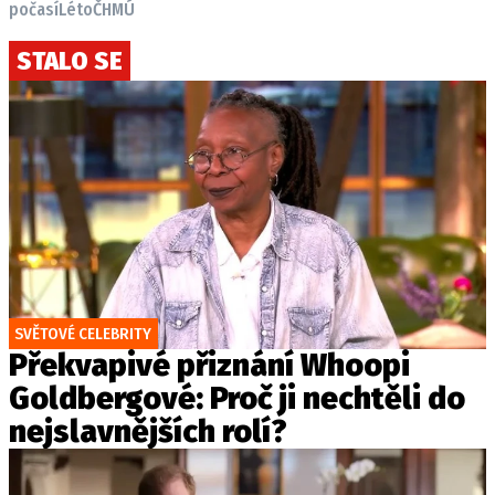
počasí
Léto
ČHMÚ
STALO SE
SVĚTOVÉ CELEBRITY
Překvapivé přiznání Whoopi
Goldbergové: Proč ji nechtěli do
nejslavnějších rolí?