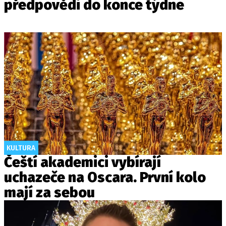
předpovědi do konce týdne
KULTURA
Čeští akademici vybírají
uchazeče na Oscara. První kolo
mají za sebou