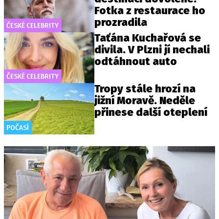
Fotka z restaurace ho
prozradila
ČESKÉ CELEBRITY
Taťána Kuchařová se
divila. V Plzni jí nechali
odtáhnout auto
ČESKÉ CELEBRITY
Tropy stále hrozí na
jižní Moravě. Neděle
přinese další oteplení
POČASÍ