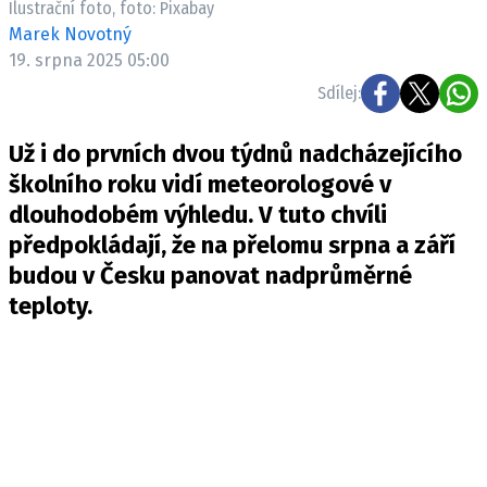
Ilustrační foto, foto: Pixabay
Pošlete e-mail na newsbox.cz
Marek Novotný
19. srpna 2025 05:00
ETICKÝ KODEX
Sdílej:
REDAKCE
Už i do prvních dvou týdnů nadcházejícího
KONTAKT
školního roku vidí meteorologové v
VYDAVATEL
dlouhodobém výhledu. V tuto chvíli
INZERCE
předpokládají, že na přelomu srpna a září
OSOBNÍ ÚDAJE / COOKIES
budou v Česku panovat nadprůměrné
VOLNÁ MÍSTA
teploty.
Provozovatelem serveru newsbox.cz je
INCORP MEDIA GROUP s.r.o., IČ: 118 23 054