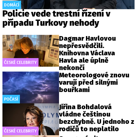
DOMÁCÍ
Policie vede trestní řízení v
případu Turkovy nehody
Dagmar Havlovou
nepřesvědčili.
Knihovna Václava
Havla ale úplně
ČESKÉ CELEBRITY
nekončí
Meteorologové znovu
varují před silnými
bouřkami
POČASÍ
Jiřina Bohdalová
vládne češtinou
bezchybně. U jednoho z
rodičů to neplatilo
ČESKÉ CELEBRITY