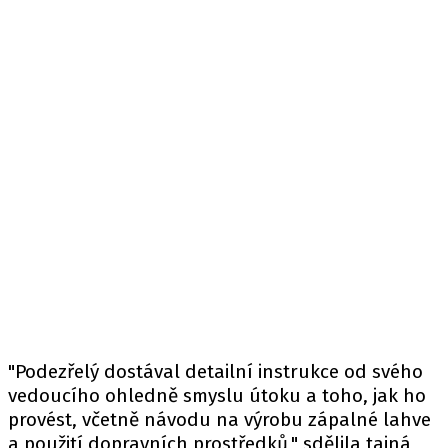
"Podezřelý dostával detailní instrukce od svého
vedoucího ohledně smyslu útoku a toho, jak ho
provést, včetně návodu na výrobu zápalné lahve
a použití dopravních prostředků," sdělila tajná