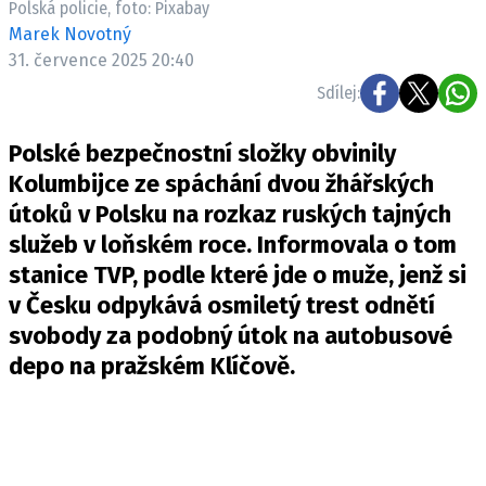
Polská policie, foto: Pixabay
Pošlete e-mail na newsbox.cz
Marek Novotný
31. července 2025 20:40
ETICKÝ KODEX
Sdílej:
REDAKCE
Polské bezpečnostní složky obvinily
KONTAKT
Kolumbijce ze spáchání dvou žhářských
VYDAVATEL
útoků v Polsku na rozkaz ruských tajných
INZERCE
služeb v loňském roce. Informovala o tom
OSOBNÍ ÚDAJE / COOKIES
stanice TVP, podle které jde o muže, jenž si
VOLNÁ MÍSTA
v Česku odpykává osmiletý trest odnětí
svobody za podobný útok na autobusové
depo na pražském Klíčově.
Provozovatelem serveru newsbox.cz je
INCORP MEDIA GROUP s.r.o., IČ: 118 23 054