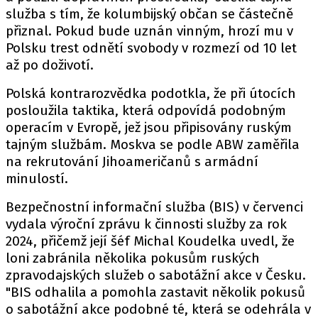
služba s tím, že kolumbijský občan se částečně
přiznal. Pokud bude uznán vinným, hrozí mu v
Polsku trest odnětí svobody v rozmezí od 10 let
až po doživotí.
Polská kontrarozvědka podotkla, že při útocích
posloužila taktika, která odpovídá podobným
operacím v Evropě, jež jsou připisovány ruským
tajným službám. Moskva se podle ABW zaměřila
na rekrutování Jihoameričanů s armádní
minulostí.
Bezpečnostní informační služba (BIS) v červenci
vydala
výroční zprávu
k činnosti služby za rok
2024, přičemž její šéf Michal Koudelka uvedl, že
loni zabránila několika pokusům ruských
zpravodajských služeb o sabotážní akce v Česku.
"BIS odhalila a pomohla zastavit několik pokusů
o sabotážní akce podobné té, která se odehrála v