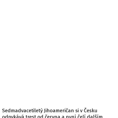
Sedmadvacetiletý Jihoameričan si v Česku
odpykává trest od června a nyní čelí dalším