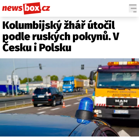
Kolumbijský žhář útočil
DOMÁCÍ
ČESKÉ CELEBRITY
ZAHRANIČÍ
SVĚTOVÉ CELEBRITY
podle ruských pokynů. V
POČASÍ
Česku i Polsku
KRIMI
EKONOMIKA
KULTURA
SPOLEČNOST
SPORT
SLEDUJTE NÁS NA
|
Máte příběh, fotku nebo video?