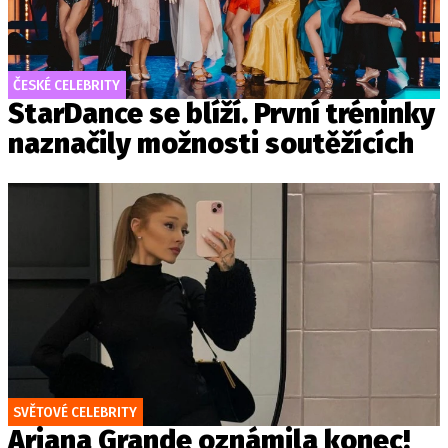
ČESKÉ CELEBRITY
StarDance se blíží. První tréninky
naznačily možnosti soutěžících
SVĚTOVÉ CELEBRITY
Ariana Grande oznámila konec!