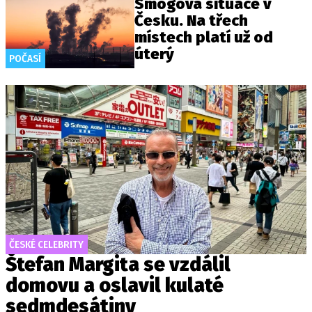
Smogová situace v
Česku. Na třech
místech platí už od
úterý
POČASÍ
ČESKÉ CELEBRITY
Štefan Margita se vzdálil
domovu a oslavil kulaté
sedmdesátiny