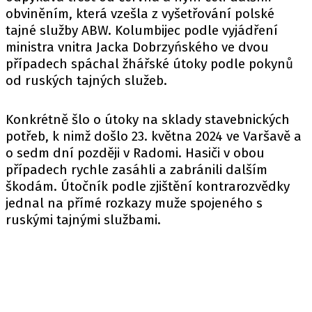
obviněním, která vzešla z vyšetřování polské
tajné služby ABW. Kolumbijec podle vyjádření
ministra vnitra Jacka Dobrzyńského ve dvou
případech spáchal žhářské útoky podle pokynů
od ruských tajných služeb.
Konkrétně šlo o útoky na sklady stavebnických
potřeb, k nimž došlo 23. května 2024 ve Varšavě a
o sedm dní později v Radomi. Hasiči v obou
případech rychle zasáhli a zabránili dalším
škodám. Útočník podle zjištění kontrarozvědky
jednal na přímé rozkazy muže spojeného s
ruskými tajnými službami.