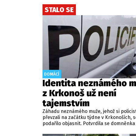
STALO SE
DOMÁCÍ
Identita neznámého 
z Krkonoš už není
tajemstvím
Záhadu neznámého muže, jehož si policis
převzali na začátku týdne v Krkonoších, s
podařilo objasnit. Potvrdila se domněnka
zákona, že se jedná o cizince. Policie o to
informovala na webu.