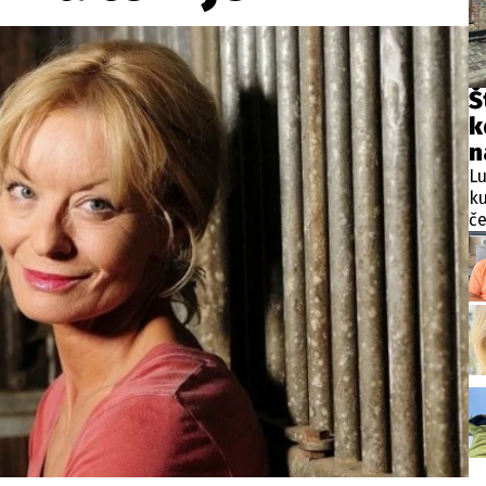
wsbox.cz je INCORP MEDIA GROUP s.r.o., IČ: 118 23 054
ost? Máte pro nás důležitou zprávu, příb
Š
k
Pošlete nám mail na:
redakce@newsbox.cz
n
Nejlepší z vás odměníme
Lu
ku
če
m
Za
zp
po