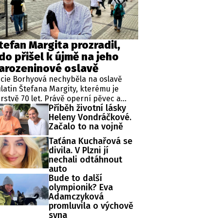
ěh, fotografie, videa?
tefan Margita prozradil,
do přišel k újmě na jeho
arozeninové oslavě
cie Borhyová nechyběla na oslavě
latin Štefana Margity, kterému je
rstvě 70 let. Právě operní pěvec a
Příběh životní lásky
anžel zesnulé zpěvačky Hany
Heleny Vondráčkové.
gorové prozradil, že hvězda
Začalo to na vojně
ravodajství televize Nova byla hlavní
stavou nešťastného incidentu.
Taťána Kuchařová se
divila. V Plzni jí
nechali odtáhnout
auto
Bude to další
olympionik? Eva
Adamczyková
promluvila o výchově
syna