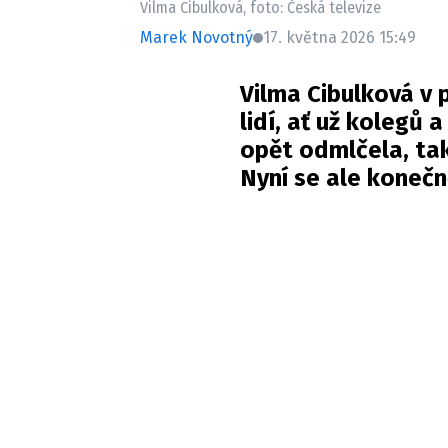
Vilma Cibulková, foto: Česká televize
Marek Novotný
17. května 2026 15:49
Vilma Cibulková v 
lidí, ať už kolegů
opět odmlčela, tak
Nyní se ale koneč