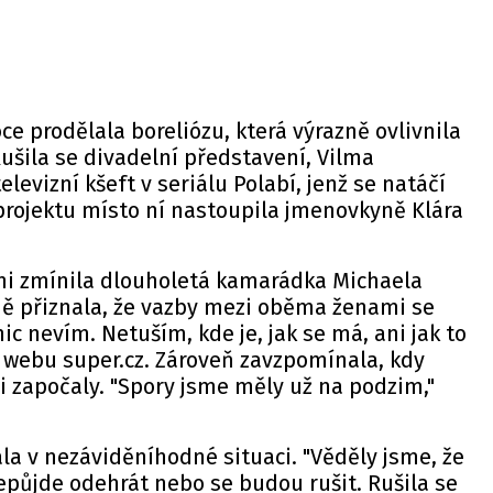
ce prodělala boreliózu, která výrazně ovlivnila
 Rušila se divadelní představení, Vilma
elevizní kšeft v seriálu Polabí, jenž se natáčí
 projektu místo ní nastoupila jmenovkyně Klára
ni zmínila dlouholetá kamarádka Michaela
ně přiznala, že vazby mezi oběma ženami se
nic nevím. Netuším, kde je, jak se má, ani jak to
a
webu
super.cz. Zároveň zavzpomínala, kdy
 započaly. "Spory jsme měly už na podzim,"
ala v nezáviděníhodné situaci. "Věděly jsme, že
půjde odehrát nebo se budou rušit. Rušila se