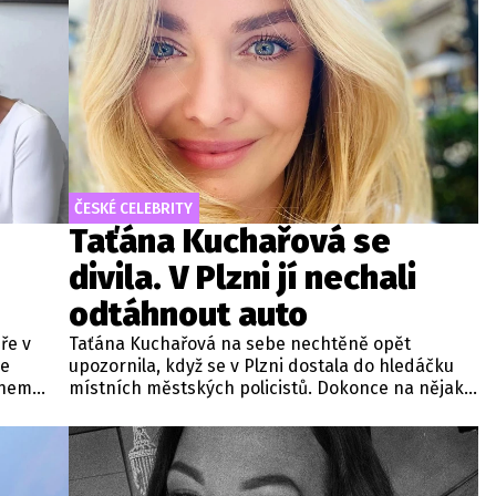
incidentu.
ČESKÉ CELEBRITY
Taťána Kuchařová se
divila. V Plzni jí nechali
odtáhnout auto
ře v
Taťána Kuchařová na sebe nechtěně opět
se
upozornila, když se v Plzni dostala do hledáčku
inem
místních městských policistů. Dokonce na nějaký
a ni v
čas ztratila přehled o svém automobilu. Co se
ž dlouho.
přesně stalo?