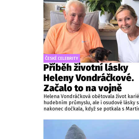
ČESKÉ CELEBRITY
Příběh životní lásky
Heleny Vondráčkové.
Začalo to na vojně
Helena Vondráčková obětovala život karié
hudebním průmyslu, ale i osudové lásky 
nakonec dočkala, když se potkala s Mart
Michalem. Manžel populární zpěvačky si n
okamžiku, kdy přeskočila jiskra, myslel u