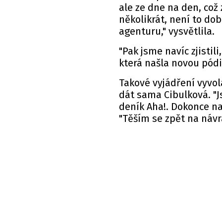
ale ze dne na den, což
několikrát, není to dob
agenturu," vysvětlila.
"Pak jsme navíc zjistil
která našla novou pód
Takové vyjádření vyvol
dát sama Cibulková. "J
deník Aha!. Dokonce na
"Těším se zpět na návr