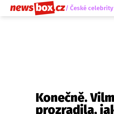
/ České celebrity
Konečně. Vil
prozradila, ja
Etický kodex
Redakce
Kon