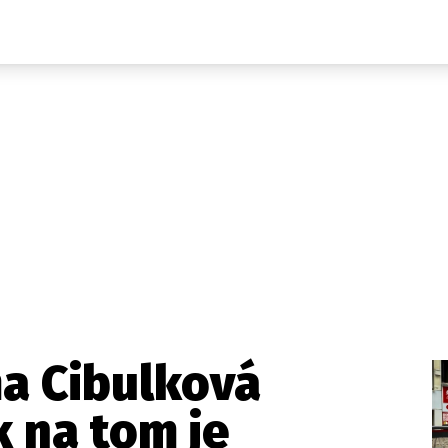
Domácí
České celebrity
Zahraničí
Světové celebrity
Počasí
Krimi
Ekonomika
Kultura
Společnost
Sport
ma Cibulková
k na tom je
takt
Vydavatel
Inzerce
Osobní údaje / Cookies
Volná míst