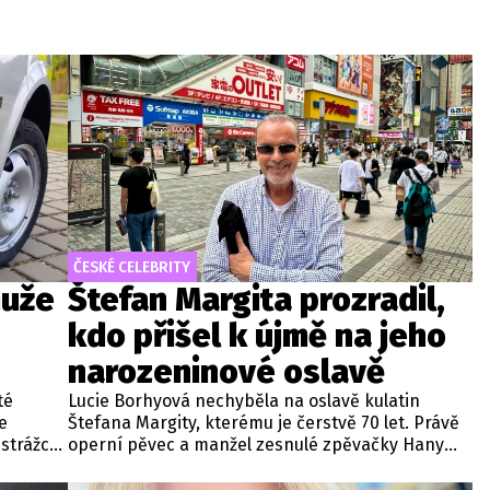
ČESKÉ CELEBRITY
muže
Štefan Margita prozradil,
kdo přišel k újmě na jeho
narozeninové oslavě
té
Lucie Borhyová nechyběla na oslavě kulatin
e
Štefana Margity, kterému je čerstvě 70 let. Právě
 strážců
operní pěvec a manžel zesnulé zpěvačky Hany
m
Zagorové prozradil, že hvězda zpravodajství
televize Nova byla hlavní postavou nešťastného