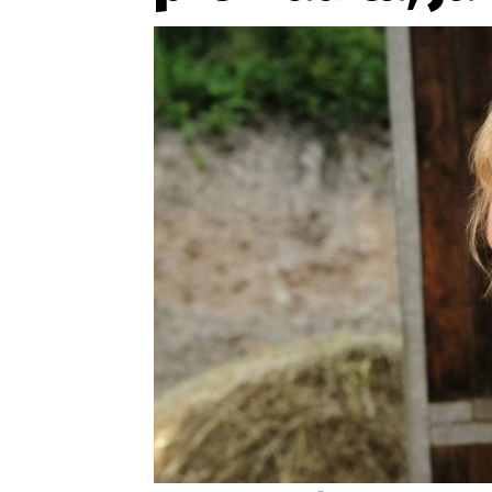
Provozovatelem serveru ne
Zaznamenali jste udál