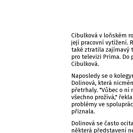
Cibulková v loňském ro
její pracovní vytížení.
také ztratila zajímavý t
pro televizi Prima. Do
Cibulková.
Naposledy se o kolegy
Dolinová, která nicmé
přetrhaly. "Vůbec o ní 
všechno prožívá," řekl
problémy ve spolupráci
přiznala.
Dolinová se často ocit
některá představení ne