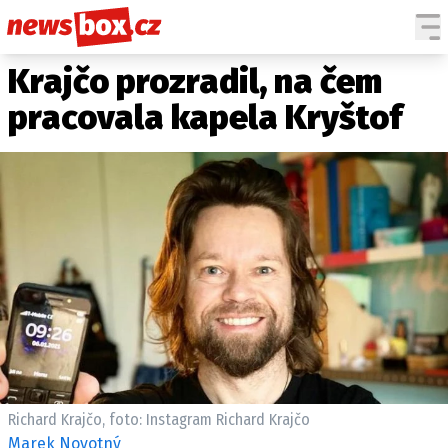
Krajčo prozradil, na čem
DOMÁCÍ
ČESKÉ CELEBRITY
ZAHRANIČÍ
SVĚTOVÉ CELEBRITY
pracovala kapela Kryštof
POČASÍ
KRIMI
EKONOMIKA
KULTURA
SPOLEČNOST
SPORT
SLEDUJTE NÁS NA
|
Richard Krajčo, foto: Instagram Richard Krajčo
Máte příběh, fotku nebo video?
Marek Novotný