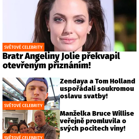
SVĚTOVÉ CELEBRITY
Bratr Angeliny Jolie překvapil
otevřeným přiznáním!
Zendaya a Tom Holland
uspořádali soukromou
oslavu svatby!
SVĚTOVÉ CELEBRITY
Manželka Bruce Willise
veřejně promluvila o
svých pocitech viny!
SVĚTOVÉ CELEBRITY