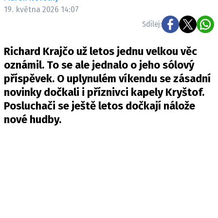
Pošlete e-mail na newsbox.cz
19. května 2026 14:07
Sdílej:
ETICKÝ KODEX
Richard Krajčo už letos jednu velkou věc
REDAKCE
oznámil. To se ale jednalo o jeho sólový
KONTAKT
příspěvek. O uplynulém víkendu se zásadní
VYDAVATEL
novinky dočkali i příznivci kapely Kryštof.
INZERCE
Posluchači se ještě letos dočkají nálože
OSOBNÍ ÚDAJE / COOKIES
nové hudby.
VOLNÁ MÍSTA
Provozovatelem serveru newsbox.cz je
INCORP MEDIA GROUP s.r.o., IČ: 118 23 054