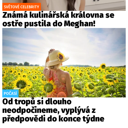
SVĚTOVÉ CELEBRITY
Známá kulinářská královna se
ostře pustila do Meghan!
POČASÍ
Od tropů si dlouho
neodpočineme, vyplývá z
předpovědi do konce týdne