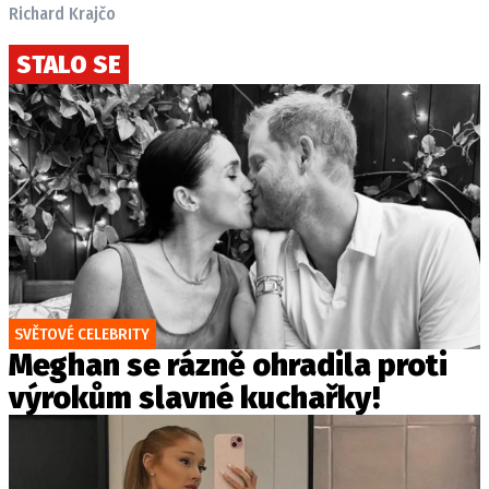
Richard Krajčo
STALO SE
SVĚTOVÉ CELEBRITY
Meghan se rázně ohradila proti
výrokům slavné kuchařky!