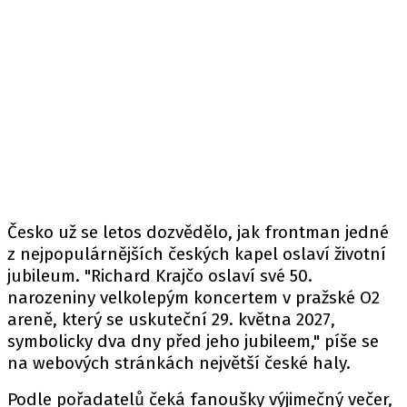
Česko už se letos dozvědělo, jak frontman jedné
z nejpopulárnějších českých kapel oslaví životní
jubileum. "Richard Krajčo oslaví své 50.
narozeniny velkolepým koncertem v pražské O2
areně, který se uskuteční 29. května 2027,
symbolicky dva dny před jeho jubileem," píše se
na webových stránkách největší české haly.
Podle pořadatelů čeká fanoušky výjimečný večer,