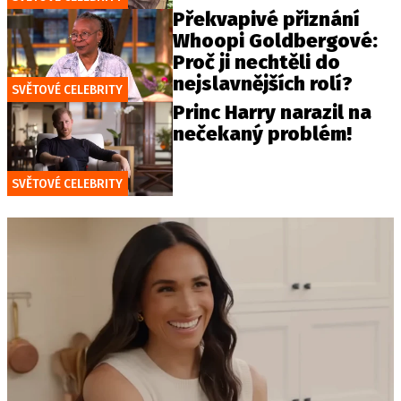
Překvapivé přiznání
Whoopi Goldbergové:
Proč ji nechtěli do
nejslavnějších rolí?
SVĚTOVÉ CELEBRITY
Princ Harry narazil na
nečekaný problém!
SVĚTOVÉ CELEBRITY