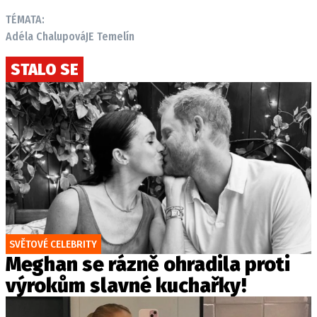
TÉMATA:
Adéla Chalupová
JE Temelín
STALO SE
SVĚTOVÉ CELEBRITY
Meghan se rázně ohradila proti
výrokům slavné kuchařky!