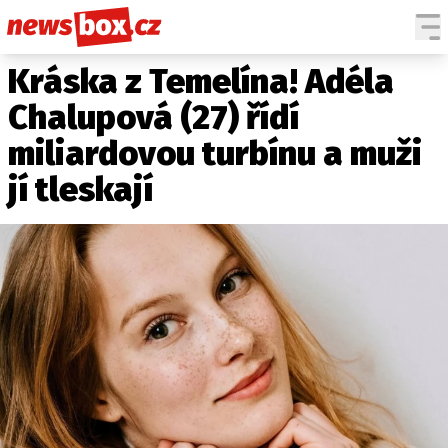
Kráska z Temelína! Adéla
DOMÁCÍ
ČESKÉ CELEBRITY
ZAHRANIČÍ
SVĚTOVÉ CELEBRITY
Chalupová (27) řídí
POČASÍ
miliardovou turbínu a muži
KRIMI
jí tleskají
EKONOMIKA
KULTURA
SPOLEČNOST
SPORT
SLEDUJTE NÁS NA
|
Máte příběh, fotku nebo video?