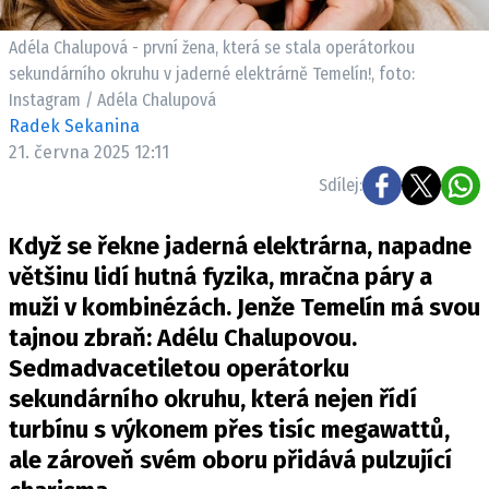
Pošlete e-mail na newsbox.cz
Adéla Chalupová - první žena, která se stala operátorkou
sekundárního okruhu v jaderné elektrárně Temelín!, foto:
ETICKÝ KODEX
Instagram / Adéla Chalupová
REDAKCE
Radek Sekanina
KONTAKT
21. června 2025 12:11
VYDAVATEL
Sdílej:
INZERCE
Když se řekne jaderná elektrárna, napadne
OSOBNÍ ÚDAJE / COOKIES
většinu lidí hutná fyzika, mračna páry a
VOLNÁ MÍSTA
muži v kombinézách. Jenže Temelín má svou
tajnou zbraň: Adélu Chalupovou.
Sedmadvacetiletou operátorku
sekundárního okruhu, která nejen řídí
Provozovatelem serveru newsbox.cz je
turbínu s výkonem přes tisíc megawattů,
INCORP MEDIA GROUP s.r.o., IČ: 118 23 054
ale zároveň svém oboru přidává pulzující