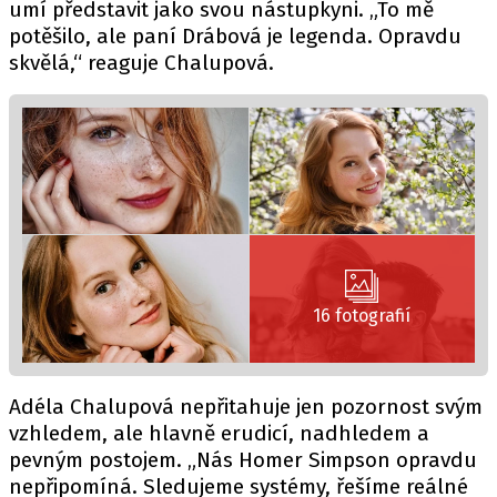
umí představit jako svou nástupkyni. „To mě
potěšilo, ale paní Drábová je legenda. Opravdu
skvělá,“ reaguje Chalupová.
16 fotografií
Adéla Chalupová nepřitahuje jen pozornost svým
vzhledem, ale hlavně erudicí, nadhledem a
pevným postojem. „Nás Homer Simpson opravdu
nepřipomíná. Sledujeme systémy, řešíme reálné