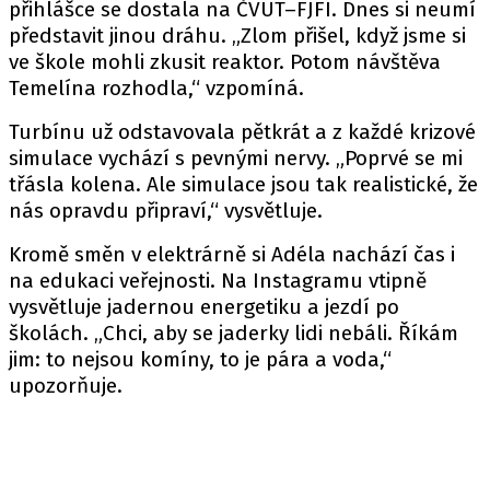
přihlášce se dostala na ČVUT–FJFI. Dnes si neumí
představit jinou dráhu. „Zlom přišel, když jsme si
ve škole mohli zkusit reaktor. Potom návštěva
Temelína rozhodla,“ vzpomíná.
Turbínu už odstavovala pětkrát a z každé krizové
simulace vychází s pevnými nervy. „Poprvé se mi
třásla kolena. Ale simulace jsou tak realistické, že
nás opravdu připraví,“ vysvětluje.
Kromě směn v elektrárně si Adéla nachází čas i
na edukaci veřejnosti. Na Instagramu vtipně
vysvětluje jadernou energetiku a jezdí po
školách. „Chci, aby se jaderky lidi nebáli. Říkám
jim: to nejsou komíny, to je pára a voda,“
upozorňuje.