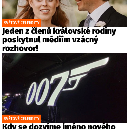
SVĚTOVÉ CELEBRITY
Jeden z členů královské rodiny
poskytnul médiím vzácný
rozhovor!
SVĚTOVÉ CELEBRITY
Kdy se dozvíme jméno nového