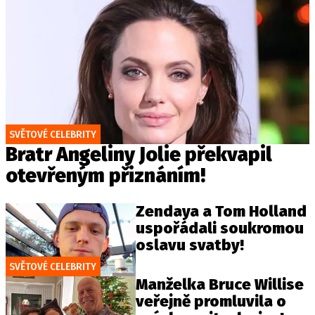
SVĚTOVÉ CELEBRITY
Bratr Angeliny Jolie překvapil
otevřeným přiznáním!
Zendaya a Tom Holland
uspořádali soukromou
oslavu svatby!
SVĚTOVÉ CELEBRITY
Manželka Bruce Willise
veřejně promluvila o