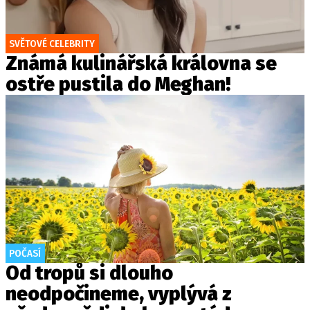
SVĚTOVÉ CELEBRITY
Známá kulinářská královna se
ostře pustila do Meghan!
POČASÍ
Od tropů si dlouho
neodpočineme, vyplývá z