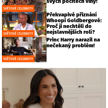
svých pocitech viny!
SVĚTOVÉ CELEBRITY
Překvapivé přiznání
Whoopi Goldbergové:
Proč ji nechtěli do
nejslavnějších rolí?
SVĚTOVÉ CELEBRITY
Princ Harry narazil na
nečekaný problém!
SVĚTOVÉ CELEBRITY