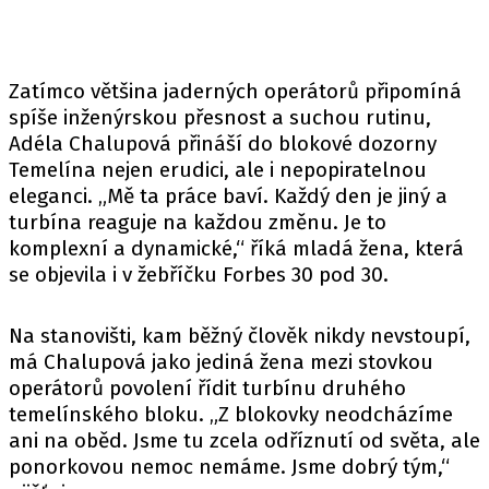
Zatímco většina jaderných operátorů připomíná
spíše inženýrskou přesnost a suchou rutinu,
Adéla Chalupová přináší do blokové dozorny
Temelína nejen erudici, ale i nepopiratelnou
eleganci. „Mě ta práce baví. Každý den je jiný a
turbína reaguje na každou změnu. Je to
komplexní a dynamické,“
říká
mladá žena, která
se objevila i v žebříčku Forbes 30 pod 30.
Na stanovišti, kam běžný člověk nikdy nevstoupí,
má Chalupová jako jediná žena mezi stovkou
operátorů povolení řídit turbínu druhého
temelínského bloku. „Z blokovky neodcházíme
ani na oběd. Jsme tu zcela odříznutí od světa, ale
ponorkovou nemoc nemáme. Jsme dobrý tým,“