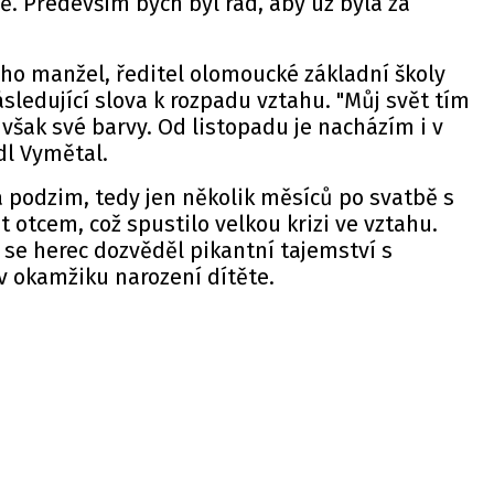
ně. Především bych byl rád, aby už byla za
jeho manžel, ředitel olomoucké základní školy
následující slova k rozpadu vztahu. "Můj svět tím
 však své barvy. Od listopadu je nacházím i v
dl Vymětal.
 podzim, tedy jen několik měsíců po svatbě s
 otcem, což spustilo velkou krizi ve vztahu.
 se herec dozvěděl pikantní tajemství s
v okamžiku narození dítěte.