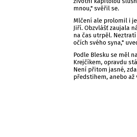
životní kapitolou sluš
mnou," svěřil se.
Mlčení ale prolomil i 
Jiří. Obzvlášť zaujala 
na čas utrpěl. Neztratí
očích svého syna," uve
Podle
Blesku
se měl na
Krejčíkem, opravdu stát
Není přitom jasné, zda
předstihem, anebo až 