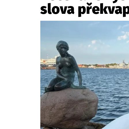
Provozovatelem serveru ne
slova překvap
Zaznamenali jste udál