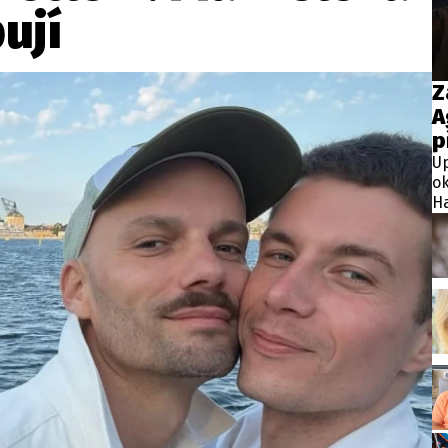
wsbox.cz je INCORP MEDIA GROUP s.r.o., IČ: 118 23 054
ují
ost? Máte pro nás důležitou zprávu, příb
Z
A
Pošlete nám mail na:
redakce@newsbox.cz
p
Nejlepší z vás odměníme
Up
ok
Ha
ja
mé
do