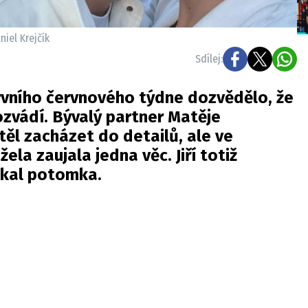
niel Krejčík
Sdílej:
vního červnového týdne dozvědělo, že
rozvádí. Bývalý partner Matěje
ěl zacházet do detailů, ale ve
ela zaujala jedna věc. Jiří totiž
očkal potomka.