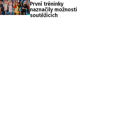
První tréninky
naznačily možnosti
soutěžících