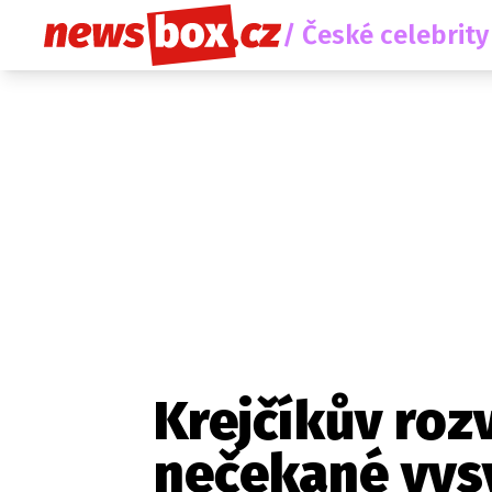
/ České celebrity
Krejčíkův roz
nečekané vys
Etický kodex
Redakce
Kon