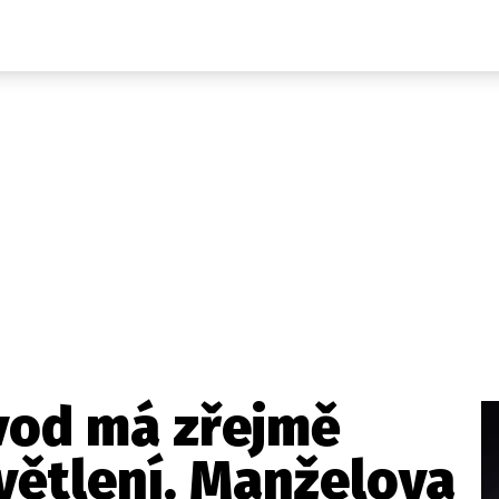
Domácí
České celebrity
Zahraničí
Světové celebrity
Počasí
Krimi
Ekonomika
Kultura
Společnost
Sport
vod má zřejmě
větlení. Manželova
takt
Vydavatel
Inzerce
Osobní údaje / Cookies
Volná míst