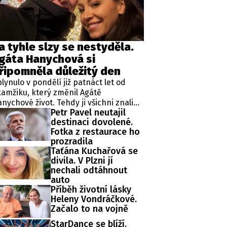
ěh, fotografie, videa?
a tyhle slzy se nestyděla.
gáta Hanychová si
řipomněla důležitý den
lynulo v pondělí již patnáct let od
amžiku, který změnil Agátě
nychové život. Tehdy ji všichni znali
Petr Pavel neutajil
ko rebelku ze stránek bulvárních
destinaci dovolené.
dií. Jenže v létě 2011 se začal psát
Fotka z restaurace ho
cela jiný životní příběh.
prozradila
Taťána Kuchařová se
divila. V Plzni jí
nechali odtáhnout
auto
Příběh životní lásky
Heleny Vondráčkové.
Začalo to na vojně
StarDance se blíží.