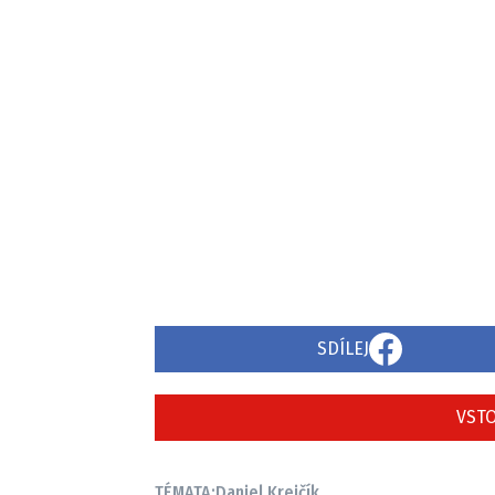
SDÍLEJ
VSTO
TÉMATA:
Daniel Krejčík