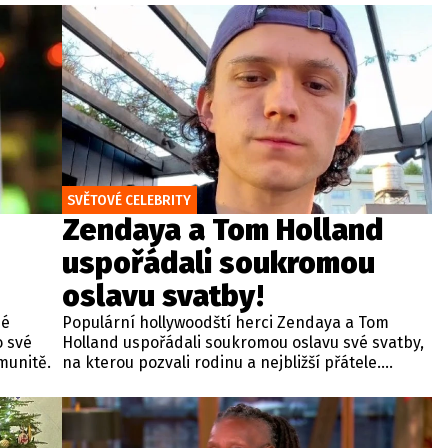
nechyběly ani fotografie jejích dětí či momentky z
rodinného sídla Althorp, kde je pohřbena
princezna Diana. Podle odborníků šlo o další
pokus vévodkyně ze Sussexu připomenout se
veřejnosti a maximalizovat svou viditelnost.
SVĚTOVÉ CELEBRITY
Zendaya a Tom Holland
uspořádali soukromou
oslavu svatby!
né
Populární hollywoodští herci Zendaya a Tom
o své
Holland uspořádali soukromou oslavu své svatby,
omunitě.
na kterou pozvali rodinu a nejbližší přátele.
Novomanželé si pro tuto výjimečnou událost
pronajali luxusní venkovský hotel Beaverbrook v
britském hrabství Surrey. Celý pronájem
rozlehlého panství nedaleko hercova