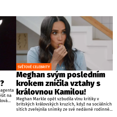
SVĚTOVÉ CELEBRITY
o
Meghan svým posledním
?
krokem zničila vztahy s
královnou Kamilou!
 agenta
šit na
Meghan Markle opět vzbudila vlnu kritiky v
lová
britských královských kruzích, když na sociálních
a by
sítích zveřejnila snímky ze své nedávné rodinné
oto
návštěvy ve Velké Británii. Mezi sdílenými záběry