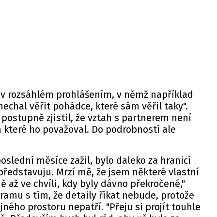
d v rozsáhlém prohlášením, v němž například
 nechal věřit pohádce, které sám věřil taky".
 postupně zjistil, že vztah s partnerem není
které ho považoval. Do podrobností ale
oslední měsíce zažil, bylo daleko za hranicí
 představuju. Mrzí mě, že jsem některé vlastní
ě až ve chvíli, kdy byly dávno překročené,"
ramu s tím, že detaily říkat nebude, protože
ejného prostoru nepatří. "Přeju si projít touhle