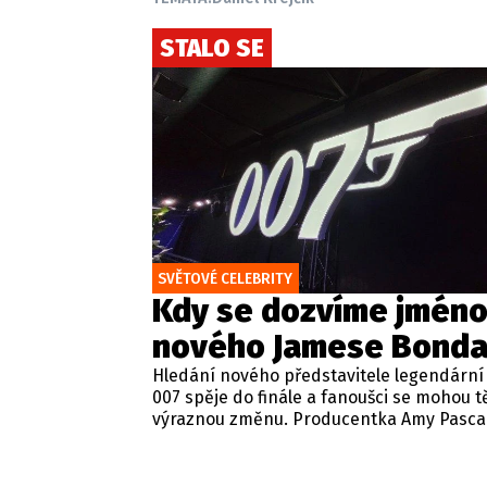
STALO SE
SVĚTOVÉ CELEBRITY
Kdy se dozvíme jmén
nového Jamese Bonda
Hledání nového představitele legendární
007 spěje do finále a fanoušci se mohou tě
výraznou změnu. Producentka Amy Pasca
potvrdila, že jméno nového Jamese Bond
mělo být oficiálně oznámeno koncem toh
roku.