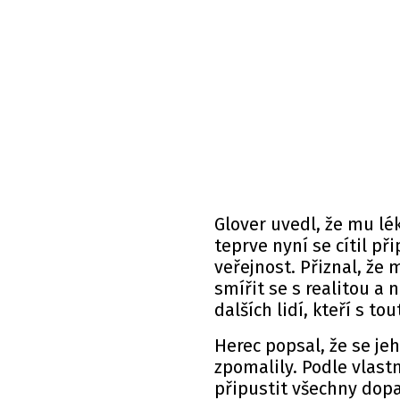
Glover uvedl, že mu lék
teprve nyní se cítil p
veřejnost. Přiznal, že
smířit se s realitou a
dalších lidí, kteří s t
Herec popsal, že se je
zpomalily. Podle vlastn
připustit všechny dop