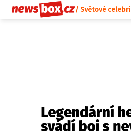
/ Světové celebri
Legendární h
svádí boj s n
Etický kodex
Redakce
Kon