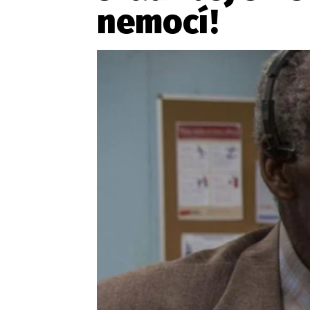
Provozovatelem serveru ne
nemocí!
Zaznamenali jste udál