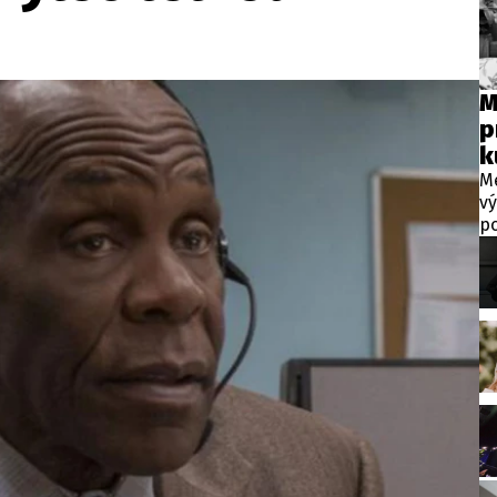
wsbox.cz je INCORP MEDIA GROUP s.r.o., IČ: 118 23 054
ost? Máte pro nás důležitou zprávu, příb
M
p
Pošlete nám mail na:
redakce@newsbox.cz
k
Nejlepší z vás odměníme
Me
v
po
ní
Ka
če
Ka
Hi
Ve
p