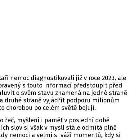
aři nemoc diagnostikovali již v roce 2023, ale
řipravený s touto informací předstoupit před
 mluvit o svém stavu znamená na jedné straně
 na druhé straně vyjádřit podporu milionům
outo chorobou po celém světě bojují.
ho řeč, myšlení i paměť v poslední době
ích slov si však v mysli stále odmítá plně
ady nemoci a velmi si váží momentů, kdy si