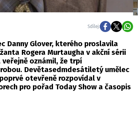
Sdílej:
c Danny Glover, kterého proslavila
žanta Rogera Murtaugha v akční sérii
veřejně oznámil, že trpí
orobou. Devětasedmdesátiletý umělec
 poprvé otevřeně rozpovídal v
orech pro pořad Today Show a časopis