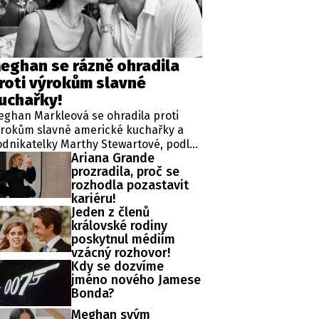
ěh, fotografie, videa?
eghan se rázně ohradila
roti výrokům slavné
uchařky!
ghan Markleová se ohradila proti
ýrokům slavné americké kuchařky a
dnikatelky Marthy Stewartové, podle
Ariana Grande
ž vévodkyně na nedávné večeři v
prozradila, proč se
lifornii detailně probírala své
rozhodla pozastavit
rvencové setkání s britským králem
kariéru!
rlem III. Zmíněná schůzka v sídle
Jeden z členů
ghgrove House přitom proběhla ve
královské rodiny
lké Británii za přísně tajných
poskytnul médiím
odmínek a pod zámkem utajení.
vzácný rozhovor!
Kdy se dozvíme
jméno nového Jamese
Bonda?
Meghan svým