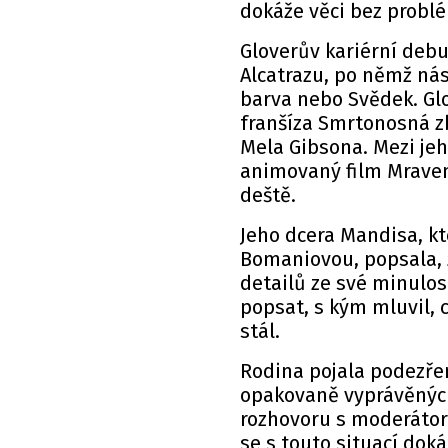
dokáže věci bez probl
Gloverův kariérní debu
Alcatrazu, po němž nás
barva nebo Svědek. Glo
franšíza Smrtonosná zbr
Mela Gibsona. Mezi jeh
animovaný film Mravenc
deště.
Jeho dcera Mandisa, k
Bomaniovou, popsala, 
detailů ze své minulos
popsat, s kým mluvil, 
stál.
Rodina pojala podezření
opakovaně vyprávěných 
rozhovoru s moderátor
se s touto situací doká