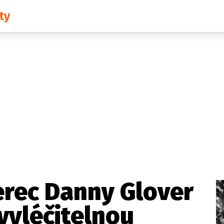
ty
Domácí
České celebrity
Zahraničí
Světové celebrity
Počasí
Krimi
Ekonomika
Kultura
Společnost
Sport
erec Danny Glover
evyléčitelnou
takt
Vydavatel
Inzerce
Osobní údaje / Cookies
Volná míst