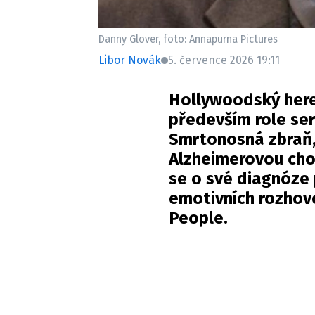
Danny Glover, foto: Annapurna Pictures
Libor Novák
5. července 2026 19:11
Hollywoodský here
především role ser
Smrtonosná zbraň, 
Alzheimerovou ch
se o své diagnóze
emotivních rozhov
People.