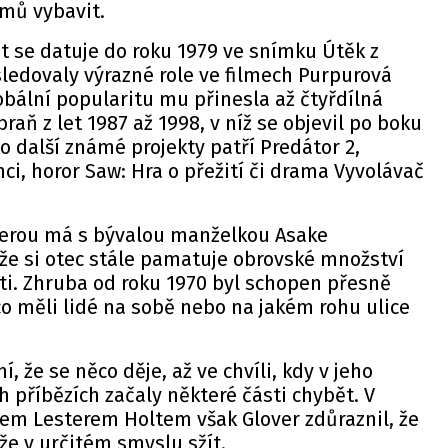
émů vybavit.
t se datuje do roku 1979 ve snímku Útěk z
ledovaly výrazné role ve filmech Purpurová
bální popularitu mu přinesla až čtyřdílná
aň z let 1987 až 1998, v níž se objevil po boku
o další známé projekty patří Predátor 2,
i, horor Saw: Hra o přežití či drama Vyvolávač
terou má s bývalou manželkou Asake
že si otec stále pamatuje obrovské množství
ti. Zhruba od roku 1970 byl schopen přesně
co měli lidé na sobě nebo na jakém rohu ulice
, že se něco děje, až ve chvíli, kdy v jeho
příbězích začaly některé části chybět. V
em Lesterem Holtem však Glover zdůraznil, že
že v určitém smyslu sžít.