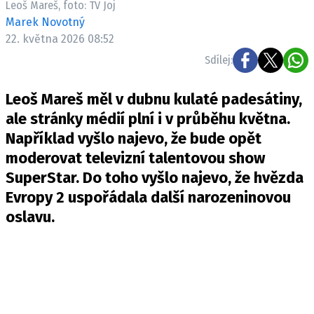
Leoš Mareš, foto: TV Joj
Pošlete e-mail na newsbox.cz
Marek Novotný
22. května 2026 08:52
ETICKÝ KODEX
Sdílej:
REDAKCE
Leoš Mareš měl v dubnu kulaté padesátiny,
KONTAKT
ale stránky médií plní i v průběhu května.
VYDAVATEL
Například vyšlo najevo, že bude opět
INZERCE
moderovat televizní talentovou show
OSOBNÍ ÚDAJE / COOKIES
SuperStar. Do toho vyšlo najevo, že hvězda
VOLNÁ MÍSTA
Evropy 2 uspořádala další narozeninovou
oslavu.
Provozovatelem serveru newsbox.cz je
INCORP MEDIA GROUP s.r.o., IČ: 118 23 054