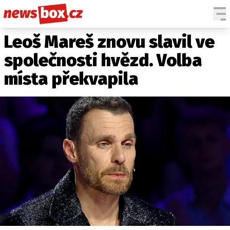
Leoš Mareš znovu slavil ve
DOMÁCÍ
ČESKÉ CELEBRITY
ZAHRANIČÍ
SVĚTOVÉ CELEBRITY
společnosti hvězd. Volba
POČASÍ
místa překvapila
KRIMI
EKONOMIKA
KULTURA
SPOLEČNOST
SPORT
SLEDUJTE NÁS NA
|
Máte příběh, fotku nebo video?