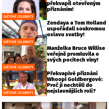
překvapil otevřeným
přiznáním!
SVĚTOVÉ CELEBRITY
Zendaya a Tom Holland
uspořádali soukromou
oslavu svatby!
SVĚTOVÉ CELEBRITY
Manželka Bruce Willise
veřejně promluvila o
svých pocitech viny!
SVĚTOVÉ CELEBRITY
Překvapivé přiznání
Whoopi Goldbergové:
Proč ji nechtěli do
nejslavnějších rolí?
SVĚTOVÉ CELEBRITY