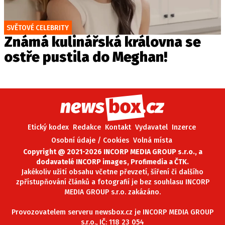
SVĚTOVÉ CELEBRITY
Známá kulinářská královna se
ostře pustila do Meghan!
Etický kodex
Redakce
Kontakt
Vydavatel
Inzerce
Osobní údaje / Cookies
Volná místa
Copyright @ 2021-2026 INCORP MEDIA GROUP s.r.o., a
dodavatelé INCORP images, Profimedia a ČTK.
Jakékoliv užití obsahu včetne převzetí, šíření či dalšího
zpřístupňování článků a fotografií je bez souhlasu INCORP
MEDIA GROUP s.r.o. zakázáno.
Provozovatelem serveru newsbox.cz je INCORP MEDIA GROUP
s.r.o., IČ: 118 23 054