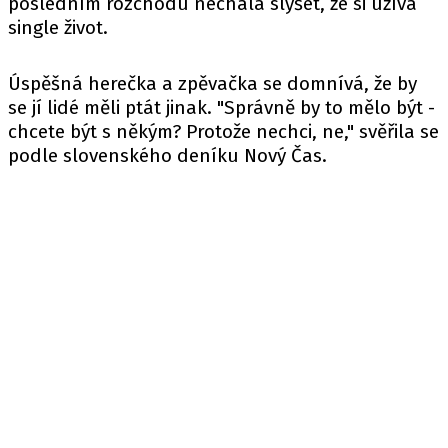
posledním rozchodu nechala slyšet, že si užívá
single život.
Úspěšná herečka a zpěvačka se domnívá, že by
se jí lidé měli ptát jinak. "Správně by to mělo být -
chcete být s někým? Protože nechci, ne," svěřila se
podle slovenského deníku
Nový Čas
.