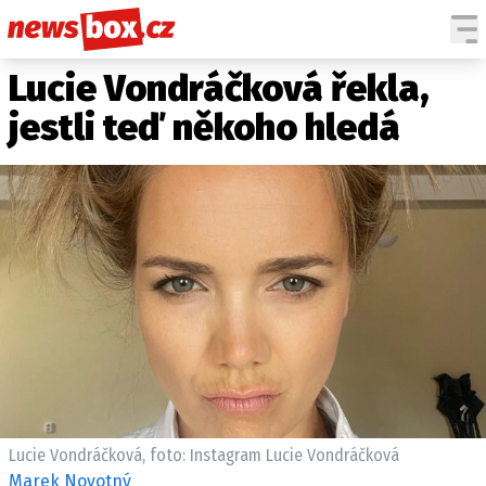
Lucie Vondráčková řekla,
DOMÁCÍ
ČESKÉ CELEBRITY
ZAHRANIČÍ
SVĚTOVÉ CELEBRITY
jestli teď někoho hledá
POČASÍ
KRIMI
EKONOMIKA
KULTURA
SPOLEČNOST
SPORT
SLEDUJTE NÁS NA
|
Lucie Vondráčková, foto: Instagram Lucie Vondráčková
Máte příběh, fotku nebo video?
Marek Novotný