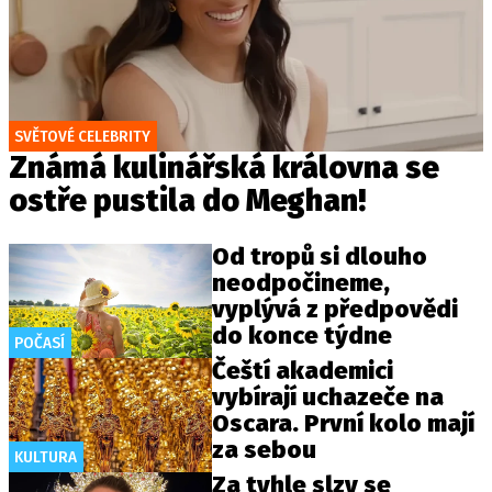
SVĚTOVÉ CELEBRITY
Známá kulinářská královna se
ostře pustila do Meghan!
Od tropů si dlouho
neodpočineme,
vyplývá z předpovědi
do konce týdne
POČASÍ
Čeští akademici
vybírají uchazeče na
Oscara. První kolo mají
za sebou
KULTURA
Za tyhle slzy se