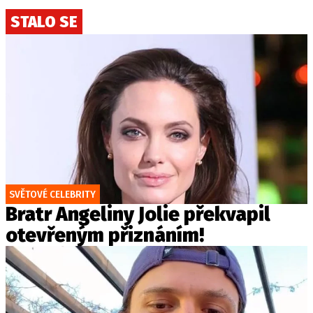
STALO SE
SVĚTOVÉ CELEBRITY
Bratr Angeliny Jolie překvapil
otevřeným přiznáním!