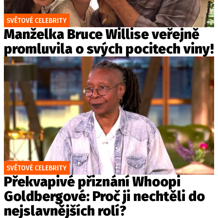
SVĚTOVÉ CELEBRITY
Manželka Bruce Willise veřejně
promluvila o svých pocitech viny!
SVĚTOVÉ CELEBRITY
Překvapivé přiznání Whoopi
Goldbergové: Proč ji nechtěli do
nejslavnějších rolí?