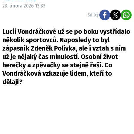
Pošlete e-mail na newsbox.cz
23. února 2026 13:33
Sdílej:
ETICKÝ KODEX
Lucii Vondráčkové už se po boku vystřídalo
REDAKCE
několik sportovců. Naposledy to byl
KONTAKT
zápasník Zdeněk Polívka, ale i vztah s ním
VYDAVATEL
už je nějaký čas minulostí. Osobní život
INZERCE
herečky a zpěvačky se stejně řeší. Co
OSOBNÍ ÚDAJE / COOKIES
Vondráčková vzkazuje lidem, kteří to
VOLNÁ MÍSTA
dělají?
Provozovatelem serveru newsbox.cz je
INCORP MEDIA GROUP s.r.o., IČ: 118 23 054