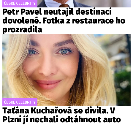
ČESKÉ CELEBRITY
Petr Pavel neutajil destinaci
dovolené. Fotka z restaurace ho
prozradila
ČESKÉ CELEBRITY
Taťána Kuchařová se divila. V
Plzni jí nechali odtáhnout auto