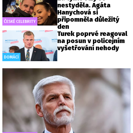
nestyděla. Agáta
Hanychová si
připomněla důležitý
ČESKÉ CELEBRITY
den
Turek poprvé reagoval
na posun v policejním
vyšetřování nehody
DOMÁCÍ