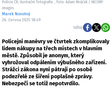
Policie ČR, ilustrační fotografie. , foto: Adam Mráček / INCORP
Pošlete e-mail na newsbox.cz
images
Marek Novotný
ETICKÝ KODEX
26. června 2025 18:49
REDAKCE
Sdílej:
KONTAKT
Policejní manévry ve čtvrtek zkomplikovaly
VYDAVATEL
lidem nákupy na třech místech v hlavním
INZERCE
městě. Způsobil je anonym, který
OSOBNÍ ÚDAJE / COOKIES
vyhrožoval odpálením výbušného zařízení.
VOLNÁ MÍSTA
Strážci zákona nyní pátrají po osobě
podezřelé ze šíření poplašné zprávy.
Nebezpečí se totiž nepotvrdilo.
Provozovatelem serveru newsbox.cz je
INCORP MEDIA GROUP s.r.o., IČ: 118 23 054