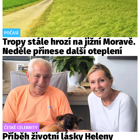
POČASÍ
Tropy stále hrozí na jižní Moravě.
Neděle přinese další oteplení
ČESKÉ CELEBRITY
Příběh životní lásky Heleny