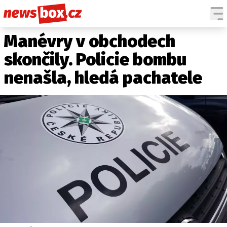
Manévry v obchodech
DOMÁCÍ
ČESKÉ CELEBRITY
ZAHRANIČÍ
SVĚTOVÉ CELEBRITY
skončily. Policie bombu
POČASÍ
nenašla, hledá pachatele
KRIMI
EKONOMIKA
KULTURA
SPOLEČNOST
SPORT
SLEDUJTE NÁS NA
|
Máte příběh, fotku nebo video?