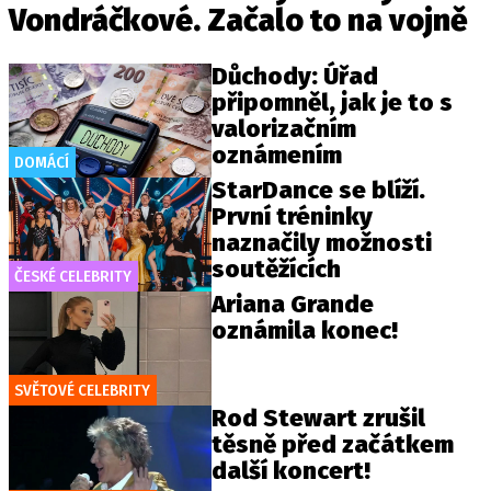
Vondráčkové. Začalo to na vojně
Důchody: Úřad
připomněl, jak je to s
valorizačním
oznámením
DOMÁCÍ
StarDance se blíží.
První tréninky
naznačily možnosti
soutěžících
ČESKÉ CELEBRITY
Ariana Grande
oznámila konec!
SVĚTOVÉ CELEBRITY
Rod Stewart zrušil
těsně před začátkem
další koncert!