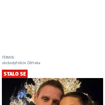
TÉMATA:
obchody
Policie ČR
Praha
STALO SE