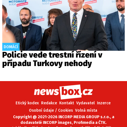
DOMÁCÍ
Policie vede trestní řízení v
případu Turkovy nehody
Etický kodex
Redakce
Kontakt
Vydavatel
Inzerce
Osobní údaje / Cookies
Volná místa
Copyright @ 2021-2026 INCORP MEDIA GROUP s.r.o., a
dodavatelé INCORP images, Profimedia a ČTK.