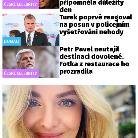
připomněla důležitý
ČESKÉ CELEBRITY
den
Turek poprvé reagoval
na posun v policejním
vyšetřování nehody
DOMÁCÍ
Petr Pavel neutajil
destinaci dovolené.
Fotka z restaurace ho
prozradila
ČESKÉ CELEBRITY