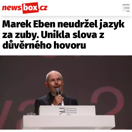
Marek Eben neudržel jazyk
DOMÁCÍ
ČESKÉ CELEBRITY
ZAHRANIČÍ
SVĚTOVÉ CELEBRITY
za zuby. Unikla slova z
POČASÍ
důvěrného hovoru
KRIMI
EKONOMIKA
KULTURA
SPOLEČNOST
SPORT
SLEDUJTE NÁS NA
|
Máte příběh, fotku nebo video?