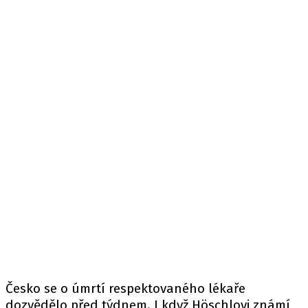
Česko se o úmrtí respektovaného lékaře
dozvědělo před týdnem. I když Höschlovi známí