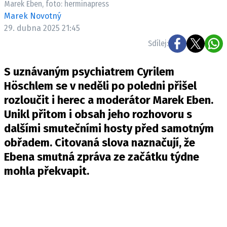
Marek Eben, foto: herminapress
Pošlete e-mail na newsbox.cz
Marek Novotný
29. dubna 2025 21:45
ETICKÝ KODEX
Sdílej:
REDAKCE
S uznávaným psychiatrem Cyrilem
KONTAKT
Höschlem se v neděli po poledni přišel
VYDAVATEL
rozloučit i herec a moderátor Marek Eben.
INZERCE
Unikl přitom i obsah jeho rozhovoru s
OSOBNÍ ÚDAJE / COOKIES
dalšími smutečními hosty před samotným
VOLNÁ MÍSTA
obřadem. Citovaná slova naznačují, že
Ebena smutná zpráva ze začátku týdne
mohla překvapit.
Provozovatelem serveru newsbox.cz je
INCORP MEDIA GROUP s.r.o., IČ: 118 23 054