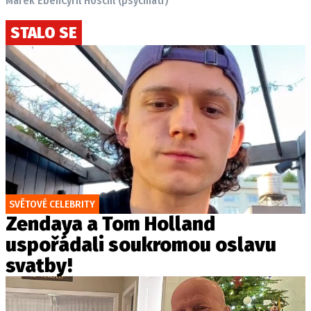
Marek Eben
Cyril Höschl (psychiatr)
STALO SE
SVĚTOVÉ CELEBRITY
Zendaya a Tom Holland
uspořádali soukromou oslavu
svatby!