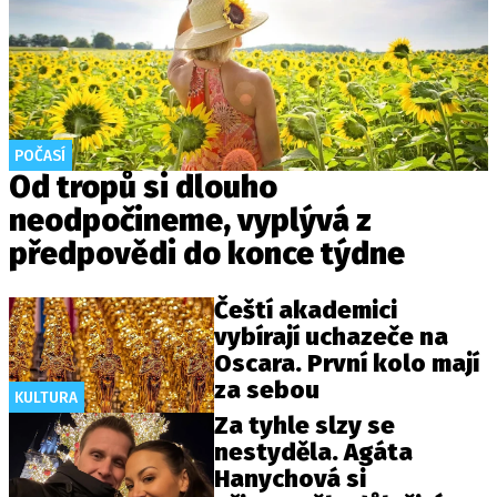
POČASÍ
Od tropů si dlouho
neodpočineme, vyplývá z
předpovědi do konce týdne
Čeští akademici
vybírají uchazeče na
Oscara. První kolo mají
za sebou
KULTURA
Za tyhle slzy se
nestyděla. Agáta
Hanychová si