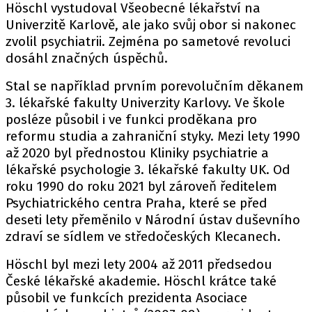
Höschl vystudoval Všeobecné lékařství na
Univerzitě Karlově, ale jako svůj obor si nakonec
zvolil psychiatrii. Zejména po sametové revoluci
dosáhl značných úspěchů.
Stal se například prvním porevolučním děkanem
3. lékařské fakulty Univerzity Karlovy. Ve škole
posléze působil i ve funkci proděkana pro
reformu studia a zahraniční styky. Mezi lety 1990
až 2020 byl přednostou Kliniky psychiatrie a
lékařské psychologie 3. lékařské fakulty UK. Od
roku 1990 do roku 2021 byl zároveň ředitelem
Psychiatrického centra Praha, které se před
deseti lety přeměnilo v Národní ústav duševního
zdraví se sídlem ve středočeských Klecanech.
Höschl byl mezi lety 2004 až 2011 předsedou
České lékařské akademie. Höschl krátce také
působil ve funkcích prezidenta Asociace