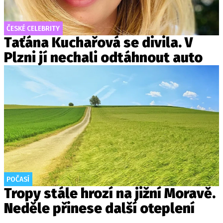
ČESKÉ CELEBRITY
Taťána Kuchařová se divila. V
Plzni jí nechali odtáhnout auto
POČASÍ
Tropy stále hrozí na jižní Moravě.
Neděle přinese další oteplení