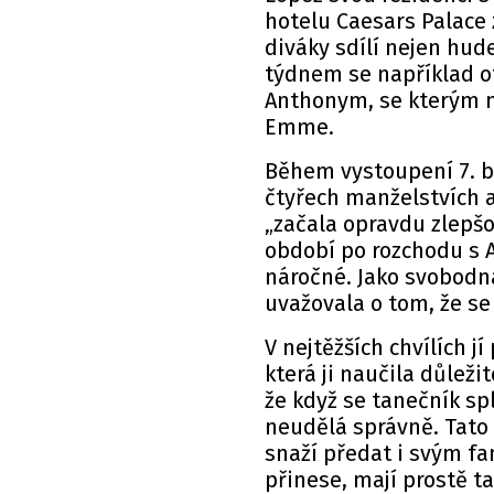
hotelu Caesars Palace z
diváky sdílí nejen hude
týdnem se například o
Anthonym, se kterým m
Emme.
Během vystoupení 7. b
čtyřech manželstvích a
„začala opravdu zlepšo
období po rozchodu s 
náročné. Jako svobodná
uvažovala o tom, že se
V nejtěžších chvílích 
která ji naučila důležit
že když se tanečník spl
neudělá správně. Tato 
snaží předat i svým fa
přinese, mají prostě ta