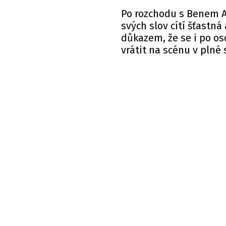
Po rozchodu s Benem A
svých slov cítí šťastná
důkazem, že se i po os
vrátit na scénu v plné s