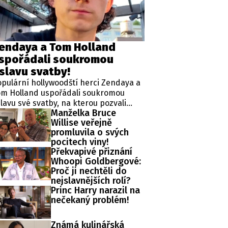
ěh, fotografie, videa?
endaya a Tom Holland
spořádali soukromou
slavu svatby!
pulární hollywoodští herci Zendaya a
om Holland uspořádali soukromou
lavu své svatby, na kterou pozvali
Manželka Bruce
dinu a nejbližší přátele. Novomanželé
Willise veřejně
 pro tuto výjimečnou událost pronajali
promluvila o svých
xusní venkovský hotel Beaverbrook v
pocitech viny!
itském hrabství Surrey. Celý pronájem
Překvapivé přiznání
zlehlého panství nedaleko hercova
Whoopi Goldbergové:
ihozápadního londýnského domova
Proč ji nechtěli do
l stát více než 670 tisíc dolarů.
nejslavnějších rolí?
Princ Harry narazil na
nečekaný problém!
Známá kulinářská