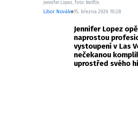
Jennifer Lopez, foto: Netflix
Libor Novák
15. března 2026 10:28
Jennifer Lopez opě
naprostou profesi
vystoupení v Las 
nečekanou komplik
uprostřed svého hi