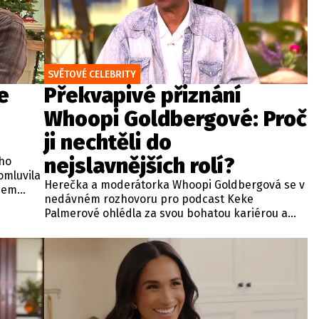
SVĚTOVÉ CELEBRITY
e
Překvapivé přiznání
Whoopi Goldbergové: Proč
ji nechtěli do
nejslavnějších rolí?
ho
omluvila
Herečka a moderátorka Whoopi Goldbergová se v
ěhem
nedávném rozhovoru pro podcast Keke
ý
Palmerové ohlédla za svou bohatou kariérou a
stáhl z
odhalila, že jen o fous unikla dvěma svým
nejslavnějším filmovým úlohám. Držitelka
prestižního ocenění EGOT přiznala, že o ni tvůrci
nce.
kultovního romantického snímku Duch z roku
1990 zpočátku vůbec nestáli. Když se tehdy
dotazovala, proč ji castingoví agenti nezavolali na
zkoušky, dostala odpověď, že její účast odmítli ze