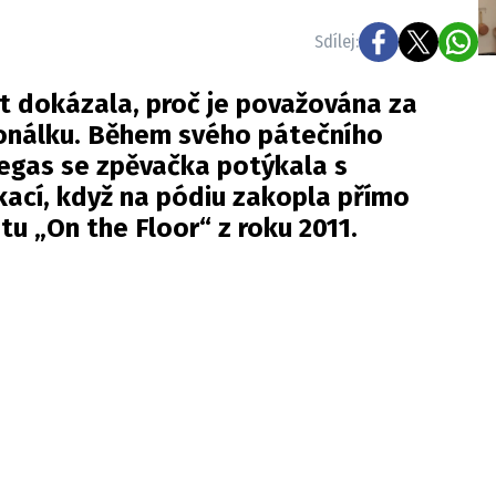
Sdílej:
t dokázala, proč je považována za
onálku. Během svého pátečního
Vegas se zpěvačka potýkala s
ací, když na pódiu zakopla přímo
tu „On the Floor“ z roku 2011.