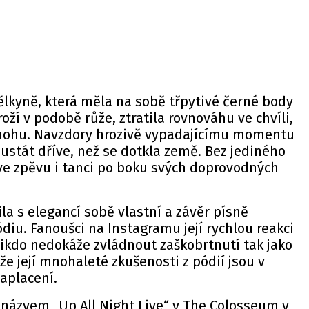
lkyně, která měla na sobě třpytivé černé body
ží v podobě růže, ztratila rovnováhu ve chvíli,
 nohu. Navzdory hrozivě vypadajícímu momentu
 ustát dříve, než se dotkla země. Bez jediného
ve zpěvu i tanci po boku svých doprovodných
la s elegancí sobě vlastní a závěr písně
ódiu. Fanoušci na Instagramu její rychlou reakci
nikdo nedokáže zvládnout zaškobrtnutí tak jako
že její mnohaleté zkušenosti z pódií jsou v
zaplacení.
 názvem „Up All Night Live“ v The Colosseum v