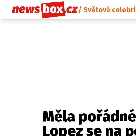
/ Světové celebri
Měla pořádné 
Lopez se na p
Etický kodex
Redakce
Kon