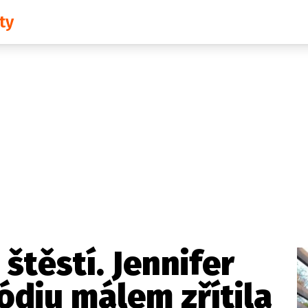
ty
Domácí
České celebrity
Zahraničí
Světové celebrity
Počasí
Krimi
Ekonomika
Kultura
Společnost
Sport
štěstí. Jennifer
ódiu málem zřítila
takt
Vydavatel
Inzerce
Osobní údaje / Cookies
Volná míst