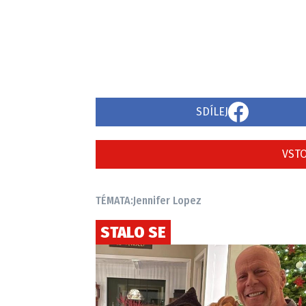
SDÍLEJ
VSTO
TÉMATA:
Jennifer Lopez
STALO SE