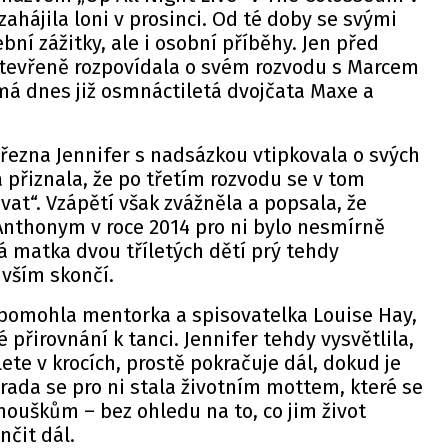
ahájila loni v prosinci. Od té doby se svými
bní zážitky, ale i osobní příběhy. Jen před
tevřeně rozpovídala o svém rozvodu s Marcem
á dnes již osmnáctiletá dvojčata Maxe a
řezna Jennifer s nadsázkou vtipkovala o svých
 přiznala, že po třetím rozvodu se v tom
vat“. Vzápětí však zvážněla a popsala, že
Anthonym v roce 2014 pro ni bylo nesmírně
 matka dvou tříletých dětí prý tehdy
 vším skončí.
jí pomohla mentorka a spisovatelka Louise Hay,
é přirovnání k tanci. Jennifer tehdy vysvětlila,
ete v krocích, prostě pokračuje dál, dokud je
rada se pro ni stala životním mottem, které se
nouškům – bez ohledu na to, co jim život
nčit dál.