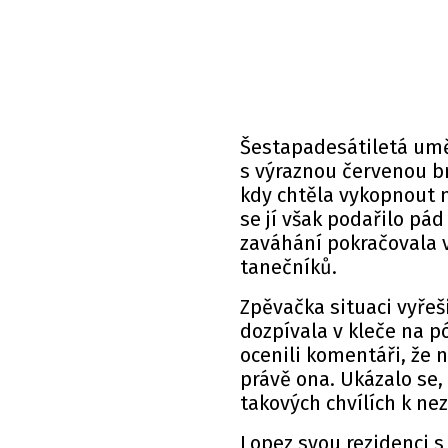
Šestapadesátiletá umě
s výraznou červenou bro
kdy chtěla vykopnout
se jí však podařilo pád
zaváhání pokračovala 
tanečníků.
Zpěvačka situaci vyřeši
dozpívala v kleče na p
ocenili komentáři, že 
právě ona. Ukázalo se, 
takových chvílích k ne
Lopez svou rezidenci s