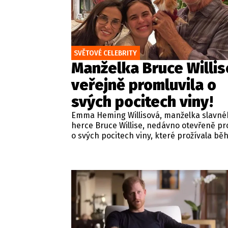
SVĚTOVÉ CELEBRITY
Manželka Bruce Willis
veřejně promluvila o
svých pocitech viny!
Emma Heming Willisová, manželka slavné
herce Bruce Willise, nedávno otevřeně pr
o svých pocitech viny, které prožívala b
oslav svých padesátých narozenin. Slavn
představitel akčních filmů se v roce 2022 
veřejného života kvůli vážným zdravotním
problémům a o rok později mu byla
diagnostikována frontotemporální deme