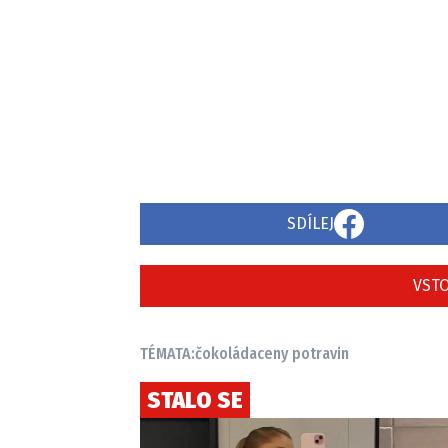
SDÍLEJ
VSTO
TÉMATA:
čokoláda
ceny potravin
STALO SE