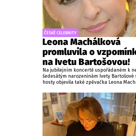
ČESKÉ CELEBRITY
Leona Machálková
promluvila o vzpomín
na Ivetu Bartošovou!
Na jubilejním koncertě uspořádaném k n
šedesátým narozeninám Ivety Bartošové 
hosty objevila také zpěvačka Leona Mach
Ta při této příležitosti sdílela své vzpomí
společně strávené chvíle i na to, jak na s
kolegyni nahlíží s odstupem let. Podle
Machálkové je velmi pozitivní, že skladby
Bartošové z rádií nevymizely a stále oslov
široké spektrum posluchačů.