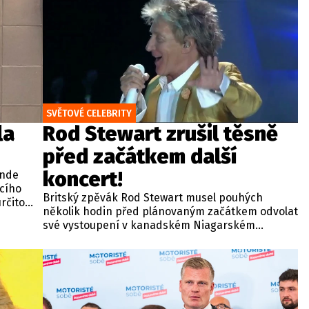
SVĚTOVÉ CELEBRITY
la
Rod Stewart zrušil těsně
před začátkem další
koncert!
ande
ícího
Britský zpěvák Rod Stewart musel pouhých
rčito
několik hodin před plánovaným začátkem odvolat
své vystoupení v kanadském Niagarském
vodopádu. Jednasedmdesátiletý interpret se na
místo v kasinu Fallsview Casino Resort nemohl
dopravit kvůli technické závadě na podvozku
letadla, která znemožnila let.