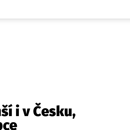
Domácí
České celebrity
Zahraničí
Světové celebrity
Počasí
Krimi
Ekonomika
Kultura
Společnost
Sport
í i v Česku,
bce
takt
Vydavatel
Inzerce
Osobní údaje / Cookies
Volná míst