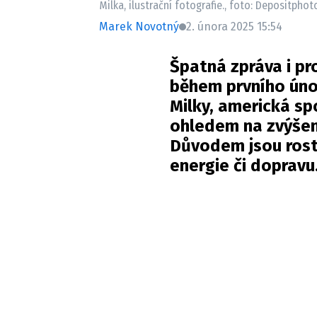
Milka, ilustrační fotografie., foto: Depositphot
Marek Novotný
2. února 2025 15:54
Špatná zpráva i pr
během prvního úno
Milky, americká sp
ohledem na zvýšen
Důvodem jsou rost
energie či dopravu