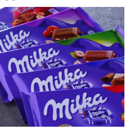
wsbox.cz je INCORP MEDIA GROUP s.r.o., IČ: 118 23 054
ost? Máte pro nás důležitou zprávu, příb
Pošlete nám mail na:
redakce@newsbox.cz
Nejlepší z vás odměníme