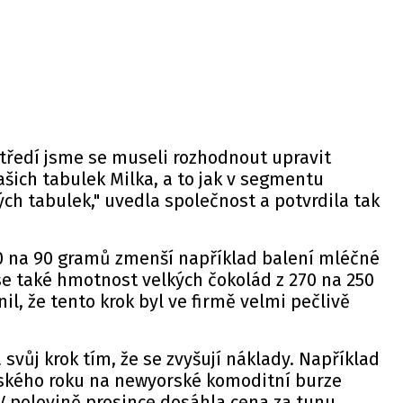
tředí jsme se museli rozhodnout upravit
šich tabulek Milka, a to jak v segmentu
ých tabulek," uvedla společnost a potvrdila tak
00 na 90 gramů zmenší například balení mléčné
 se také hmotnost velkých čokolád z 270 na 250
il, že tento krok byl ve firmě velmi pečlivě
svůj krok tím, že se zvyšují náklady. Například
ského roku na newyorské komoditní burze
 V polovině prosince dosáhla cena za tunu