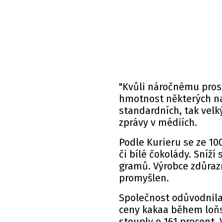
"Kvůli náročnému pros
hmotnost některých na
standardních, tak velk
zprávy v médiích.
Podle Kurieru se ze 1
či bílé čokolády. Sníží
gramů. Výrobce zdůrazn
promyšlen.
Společnost odůvodnila 
ceny kakaa během loň
stouply o 161 procent.