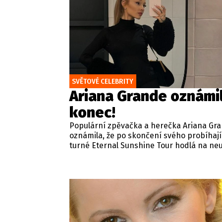
SVĚTOVÉ CELEBRITY
Ariana Grande oznámi
konec!
Populární zpěvačka a herečka Ariana Gr
oznámila, že po skončení svého probíhaj
turné Eternal Sunshine Tour hodlá na neu
opustit záři reflektorů.