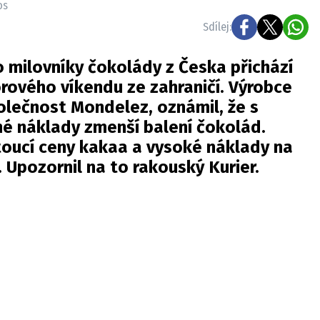
os
Sdílej:
o milovníky čokolády z Česka přichází
rového víkendu ze zahraničí. Výrobce
olečnost Mondelez, oznámil, že s
é náklady zmenší balení čokolád.
oucí ceny kakaa a vysoké náklady na
. Upozornil na to rakouský
Kurier
.