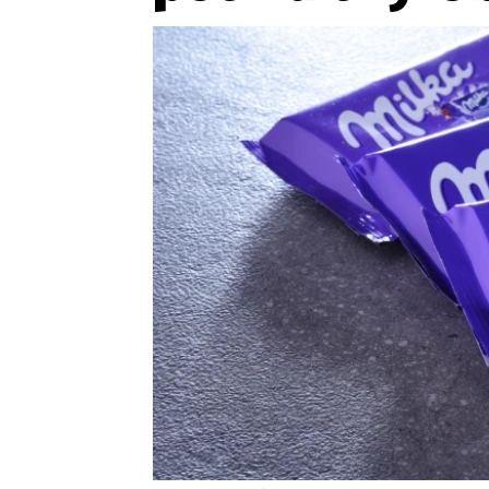
Provozovatelem serveru ne
Zaznamenali jste udál