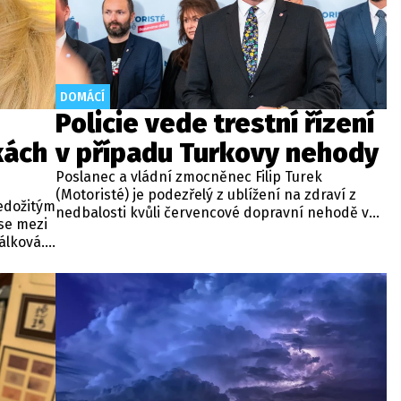
DOMÁCÍ
Policie vede trestní řízení
kách
v případu Turkovy nehody
Poslanec a vládní zmocněnec Filip Turek
(Motoristé) je podezřelý z ublížení na zdraví z
edožitým
nedbalosti kvůli červencové dopravní nehodě v
se mezi
Praze. Policie v případu zahájila trestní řízení a
álková.
zároveň nařídila znalecké zkoumání. Nikdo zatím
nky na
nebyl obviněn.
vou
ují