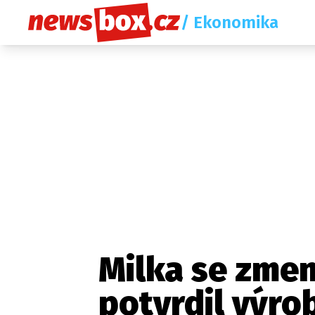
/ Ekonomika
Milka se zmenš
potvrdil výro
Etický kodex
Redakce
Kon