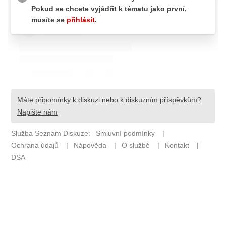
Pošlete e-mail na newsbox.cz
ETICKÝ KODEX
REDAKCE
KONTAKT
VYDAVATEL
INZERCE
OSOBNÍ ÚDAJE / COOKIES
VOLNÁ MÍSTA
Provozovatelem serveru newsbox.cz je
INCORP MEDIA GROUP s.r.o., IČ: 118 23 054