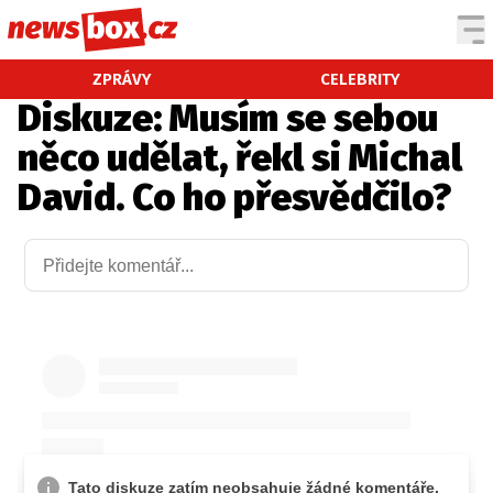
DOMÁCÍ
ČESKÉ CELEBRITY
ZPRÁVY
CELEBRITY
Diskuze: Musím se sebou
ZAHRANIČÍ
SVĚTOVÉ CELEBRITY
něco udělat, řekl si Michal
POČASÍ
David. Co ho přesvědčilo?
KRIMI
EKONOMIKA
KULTURA
SPOLEČNOST
SPORT
SLEDUJTE NÁS NA
|
Máte příběh, fotku nebo video?