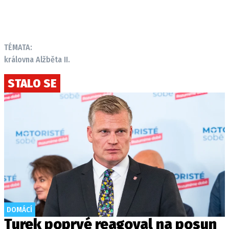
TÉMATA:
královna Alžběta II.
STALO SE
DOMÁCÍ
Turek poprvé reagoval na posun