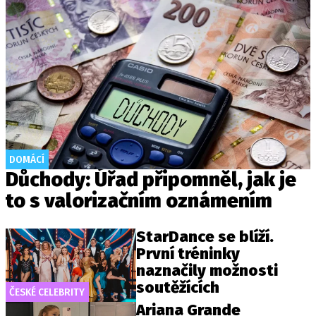
DOMÁCÍ
Důchody: Úřad připomněl, jak je
to s valorizačním oznámením
StarDance se blíží.
První tréninky
naznačily možnosti
soutěžících
ČESKÉ CELEBRITY
Ariana Grande