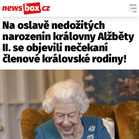
Na oslavě nedožitých
DOMÁCÍ
ČESKÉ CELEBRITY
ZAHRANIČÍ
SVĚTOVÉ CELEBRITY
narozenin královny Alžběty
POČASÍ
II. se objevili nečekaní
KRIMI
členové královské rodiny!
EKONOMIKA
KULTURA
SPOLEČNOST
SPORT
SLEDUJTE NÁS NA
|
Máte příběh, fotku nebo video?