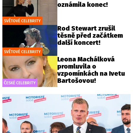
oznámila konec!
SVĚTOVÉ CELEBRITY
Rod Stewart zrušil
těsně před začátkem
další koncert!
SVĚTOVÉ CELEBRITY
Leona Machálková
promluvila o
vzpomínkách na Ivetu
Bartošovou!
ČESKÉ CELEBRITY