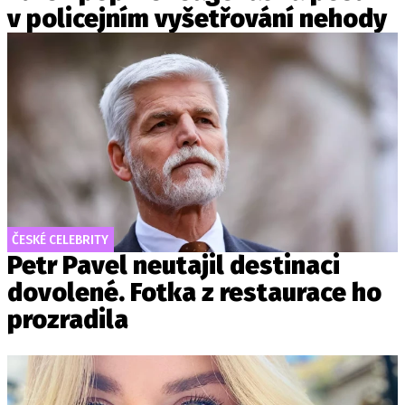
v policejním vyšetřování nehody
ČESKÉ CELEBRITY
Petr Pavel neutajil destinaci
dovolené. Fotka z restaurace ho
prozradila