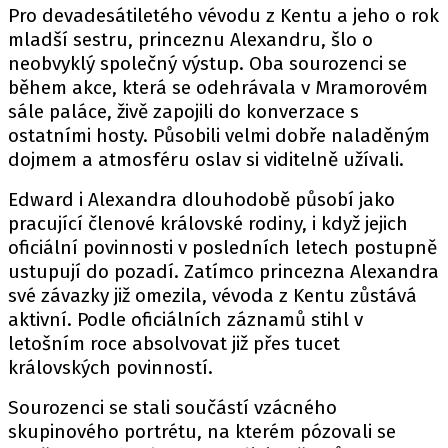
Pro devadesátiletého vévodu z Kentu a jeho o rok
mladší sestru, princeznu Alexandru, šlo o
neobvyklý společný výstup. Oba sourozenci se
během akce, která se odehrávala v Mramorovém
sále paláce, živě zapojili do konverzace s
ostatními hosty. Působili velmi dobře naladěným
dojmem a atmosféru oslav si viditelně užívali.
Edward i Alexandra dlouhodobě působí jako
pracující členové královské rodiny, i když jejich
oficiální povinnosti v posledních letech postupně
ustupují do pozadí. Zatímco princezna Alexandra
své závazky již omezila, vévoda z Kentu zůstává
aktivní. Podle oficiálních záznamů stihl v
letošním roce absolvovat již přes tucet
královských povinností.
Sourozenci se stali součástí vzácného
skupinového portrétu, na kterém pózovali se