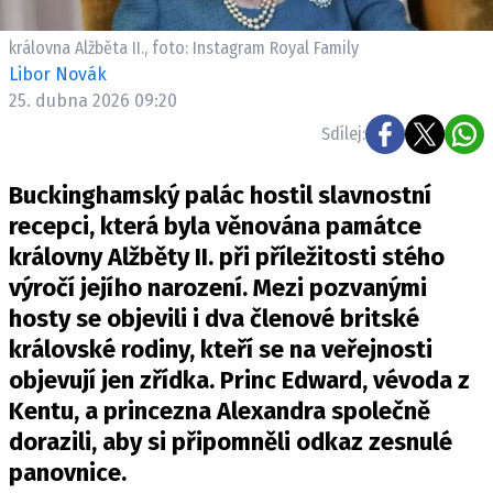
Pošlete e-mail na newsbox.cz
královna Alžběta II., foto: Instagram Royal Family
Libor Novák
ETICKÝ KODEX
25. dubna 2026 09:20
REDAKCE
Sdílej:
KONTAKT
VYDAVATEL
Buckinghamský palác hostil slavnostní
INZERCE
recepci, která byla věnována památce
OSOBNÍ ÚDAJE / COOKIES
královny Alžběty II. při příležitosti stého
výročí jejího narození. Mezi pozvanými
VOLNÁ MÍSTA
hosty se objevili i dva členové britské
královské rodiny, kteří se na veřejnosti
objevují jen zřídka. Princ Edward, vévoda z
Kentu, a princezna Alexandra společně
Provozovatelem serveru newsbox.cz je
dorazili, aby si připomněli odkaz zesnulé
INCORP MEDIA GROUP s.r.o., IČ: 118 23 054
panovnice.