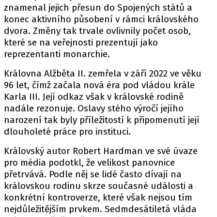
znamenal jejich přesun do Spojených států a
konec aktivního působení v rámci královského
dvora. Změny tak trvale ovlivnily počet osob,
které se na veřejnosti prezentují jako
reprezentanti monarchie.
Královna Alžběta II. zemřela v září 2022 ve věku
96 let, čímž začala nová éra pod vládou krále
Karla III. Její odkaz však v královské rodině
nadále rezonuje. Oslavy stého výročí jejího
narození tak byly příležitostí k připomenutí její
dlouholeté práce pro instituci.
Královský autor Robert Hardman ve své úvaze
pro média podotkl, že velikost panovnice
přetrvává. Podle něj se lidé často dívají na
královskou rodinu skrze současné události a
konkrétní kontroverze, které však nejsou tím
nejdůležitějším prvkem. Sedmdesátiletá vláda