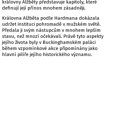
královny Alžběty představuje kapitoly, které
definují její přínos mnohem zásadněji.
Královna Alžběta podle Hardmana dokázala
udržet instituci pohromadě v mužském světě.
Předala ji svým nástupcům v mnohem lepším
stavu, než mnozí očekávali. Právě tyto aspekty
jejího života byly v Buckinghamském paláci
během vzpomínkové akce připomínány jako
hlavní pilíře jejího historického významu.