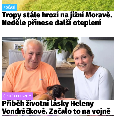
POČASÍ
Tropy stále hrozí na jižní Moravě.
Neděle přinese další oteplení
ČESKÉ CELEBRITY
Příběh životní lásky Heleny
Vondráčkové. Začalo to na vojně