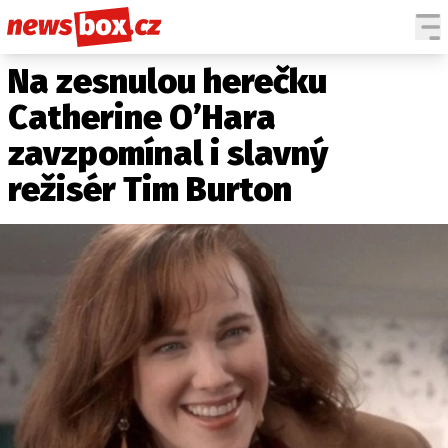
Na zesnulou herečku
DOMÁCÍ
ČESKÉ CELEBRITY
ZAHRANIČÍ
SVĚTOVÉ CELEBRITY
Catherine O’Hara
POČASÍ
zavzpomínal i slavný
KRIMI
režisér Tim Burton
EKONOMIKA
KULTURA
SPOLEČNOST
SPORT
SLEDUJTE NÁS NA
|
Máte příběh, fotku nebo video?