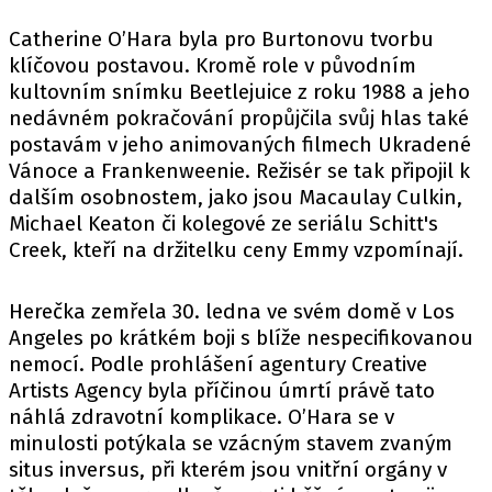
Catherine O’Hara byla pro Burtonovu tvorbu
klíčovou postavou. Kromě role v původním
kultovním snímku Beetlejuice z roku 1988 a jeho
nedávném pokračování propůjčila svůj hlas také
postavám v jeho animovaných filmech Ukradené
Vánoce a Frankenweenie. Režisér se tak připojil k
dalším osobnostem, jako jsou Macaulay Culkin,
Michael Keaton či kolegové ze seriálu Schitt's
Creek, kteří na držitelku ceny Emmy vzpomínají.
Herečka zemřela 30. ledna ve svém domě v Los
Angeles po krátkém boji s blíže nespecifikovanou
nemocí. Podle prohlášení agentury Creative
Artists Agency byla příčinou úmrtí právě tato
náhlá zdravotní komplikace. O’Hara se v
minulosti potýkala se vzácným stavem zvaným
situs inversus, při kterém jsou vnitřní orgány v