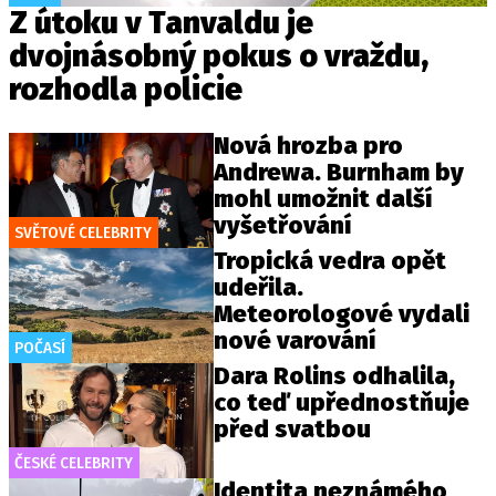
Z útoku v Tanvaldu je
dvojnásobný pokus o vraždu,
rozhodla policie
Nová hrozba pro
Andrewa. Burnham by
mohl umožnit další
vyšetřování
SVĚTOVÉ CELEBRITY
Tropická vedra opět
udeřila.
Meteorologové vydali
nové varování
POČASÍ
Dara Rolins odhalila,
co teď upřednostňuje
před svatbou
ČESKÉ CELEBRITY
Identita neznámého