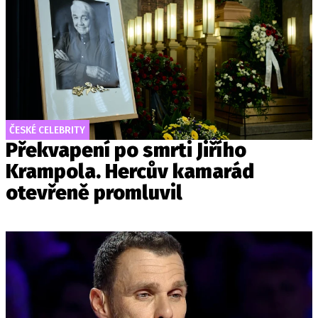
ČESKÉ CELEBRITY
Překvapení po smrti Jiřího
Krampola. Hercův kamarád
otevřeně promluvil