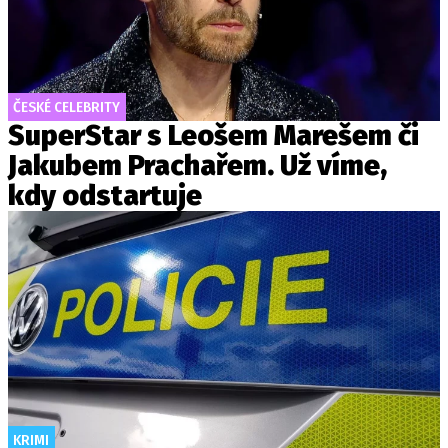
ČESKÉ CELEBRITY
SuperStar s Leošem Marešem či
Jakubem Prachařem. Už víme,
kdy odstartuje
KRIMI