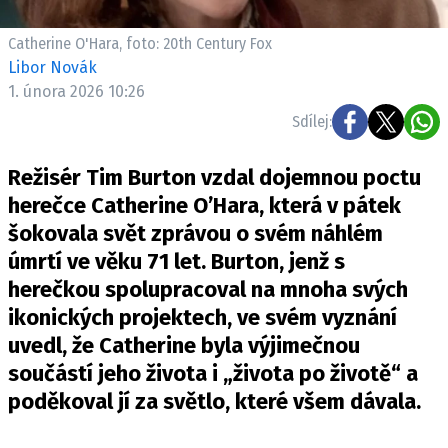
Pošlete e-mail na newsbox.cz
Catherine O'Hara, foto: 20th Century Fox
Libor Novák
ETICKÝ KODEX
1. února 2026 10:26
REDAKCE
Sdílej:
KONTAKT
VYDAVATEL
Režisér Tim Burton vzdal dojemnou poctu
INZERCE
herečce Catherine O’Hara, která v pátek
OSOBNÍ ÚDAJE / COOKIES
šokovala svět zprávou o svém náhlém
úmrtí ve věku 71 let. Burton, jenž s
VOLNÁ MÍSTA
herečkou spolupracoval na mnoha svých
ikonických projektech, ve svém vyznání
uvedl, že Catherine byla výjimečnou
součástí jeho života i „života po životě“ a
Provozovatelem serveru newsbox.cz je
poděkoval jí za světlo, které všem dávala.
INCORP MEDIA GROUP s.r.o., IČ: 118 23 054