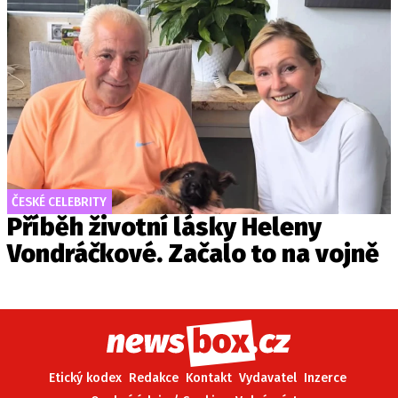
ČESKÉ CELEBRITY
Příběh životní lásky Heleny
Vondráčkové. Začalo to na vojně
Etický kodex
Redakce
Kontakt
Vydavatel
Inzerce