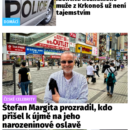
muže z Krkonoš už není
tajemstvím
DOMÁCÍ
ČESKÉ CELEBRITY
Štefan Margita prozradil, kdo
přišel k újmě na jeho
narozeninové oslavě