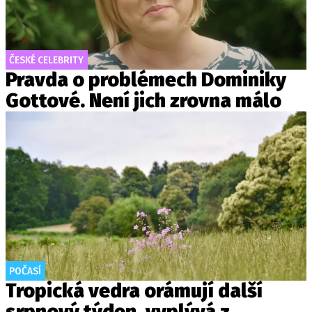
ČESKÉ CELEBRITY
Pravda o problémech Dominiky
Gottové. Není jich zrovna málo
POČASÍ
Tropická vedra orámují další
srpnový týden, vyplývá z