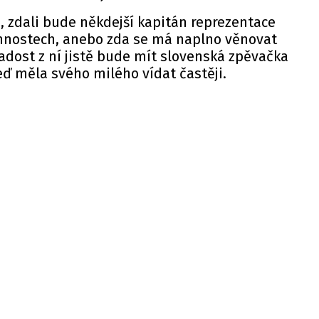
é, zdali bude někdejší kapitán reprezentace
innostech, anebo zda se má naplno věnovat
adost z ní jistě bude mít slovenská zpěvačka
teď měla svého milého vídat častěji.