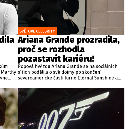
SVĚTOVÉ CELEBRITY
dila
Ariana Grande prozradila,
proč se rozhodla
pozastavit kariéru!
okům
Popová hvězda Ariana Grande se na sociálních
y Marthy
sítích podělila o své dojmy po skončení
ávné
severoamerické části turné Eternal Sunshine a
zároveň se vyjádřila ke svým nadcházejícím
lem III.
koncertům v britské metropoli. Zpěvačka své
e přitom
miliony fanoušků ujistila, že se na blížící se
ých
vystoupení v britské metropoli nesmírně těší a
nemůže se dočkat, až se se svými příznivci opět
setká.