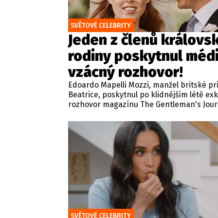
SVĚTOVÉ CELEBRITY
Jeden z členů královs
rodiny poskytnul méd
vzácný rozhovor!
Edoardo Mapelli Mozzi, manžel britské p
Beatrice, poskytnul po klidnějším létě exk
rozhovor magazínu The Gentleman's Journ
rámci tradiční relace zaměřené na život, s
osobní hodnoty odkryl své soukromí, obl
rituály i pohled na rodinný život.
SVĚTOVÉ CELEBRITY