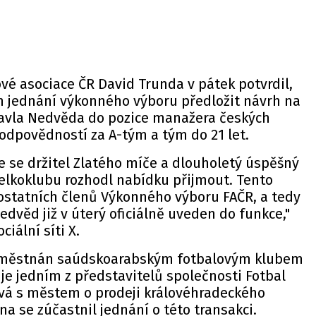
é asociace ČR David Trunda v pátek potvrdil,
ím jednání výkonného výboru předložit návrh na
avla Nedvěda do pozice manažera českých
odpovědností za A-tým a tým do 21 let.
e se držitel Zlatého míče a dlouholetý úspěšný
lkoklubu rozhodl nabídku přijmout. Tento
ostatních členů Výkonného výboru FAČR, a tedy
edvěd již v úterý oficiálně uveden do funkce,"
ciální síti X.
aměstnán saúdskoarabským fotbalovým klubem
 je jedním z představitelů společnosti Fotbal
ává s městem o prodeji královéhradeckého
na se zúčastnil jednání o této transakci.