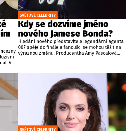
SVĚTOVÉ CELEBRITY
ké
Kdy se dozvíme jméno
iím
nového Jamese Bonda?
Hledání nového představitele legendární agenta
007 spěje do finále a fanoušci se mohou těšit na
rincezny
výraznou změnu. Producentka Amy Pascalová
luzivní
potvrdila, že jméno nového Jamese Bonda by
al. V
mělo být oficiálně oznámeno koncem tohoto
tyl a
roku.
íbené
SVĚTOVÉ CELEBRITY