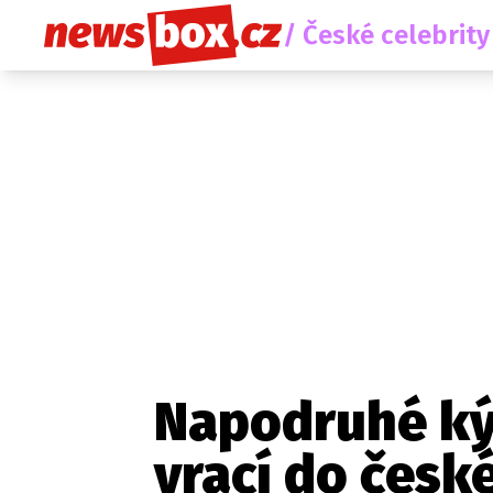
/ České celebrity
Napodruhé ký
vrací do česk
Etický kodex
Redakce
Kon