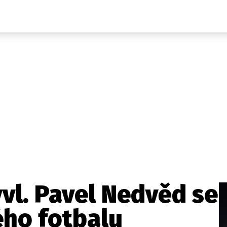
Domácí
České celebrity
Zahraničí
Světové celebrity
Počasí
Krimi
Ekonomika
Kultura
Společnost
Sport
vl. Pavel Nedvěd se
ého fotbalu
takt
Vydavatel
Inzerce
Osobní údaje / Cookies
Volná míst