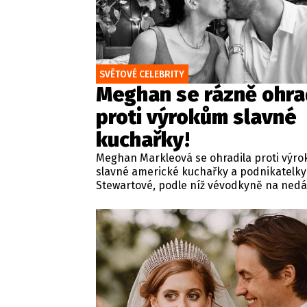
SVĚTOVÉ CELEBRITY
Meghan se rázně ohra
proti výrokům slavné
kuchařky!
Meghan Markleová se ohradila proti výr
slavné americké kuchařky a podnikatelk
Stewartové, podle níž vévodkyně na ned
večeři v Kalifornii detailně probírala své
červencové setkání s britským králem Kar
Zmíněná schůzka v sídle Highgrove Hous
proběhla ve Velké Británii za přísně tajn
podmínek a pod zámkem utajení.