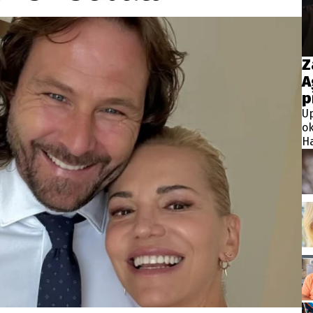
wsbox.cz je INCORP MEDIA GROUP s.r.o., IČ: 118 23 054
ost? Máte pro nás důležitou zprávu, příb
Z
A
Pošlete nám mail na:
redakce@newsbox.cz
p
Nejlepší z vás odměníme
Up
ok
Ha
ja
mé
do