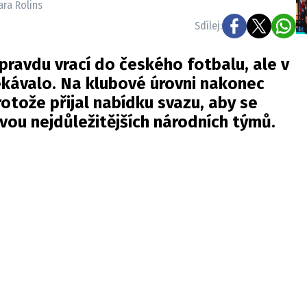
ara Rolins
Sdílej:
ravdu vrací do českého fotbalu, ale v
očekávalo. Na klubové úrovni nakonec
otože přijal nabídku svazu, aby se
vou nejdůležitějších národních týmů.