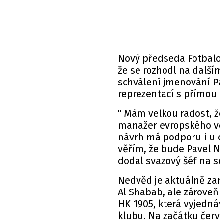
Nový předseda Fotbalov
že se rozhodl na dalš
schválení jmenování P
reprezentací s přímou 
" Mám velkou radost, ž
manažer evropského ve
návrh má podporu i u 
věřím, že bude Pavel N
dodal
svazový šéf na so
Nedvěd je aktuálně z
Al Shabab, ale zároveň
HK 1905, která vyjedn
klubu. Na začátku červ