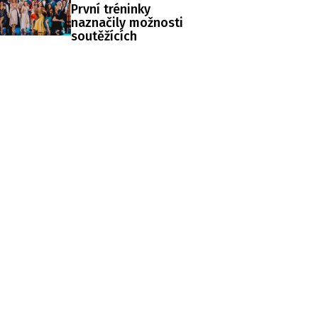
První tréninky
naznačily možnosti
soutěžících