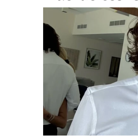
Provozovatelem serveru ne
Zaznamenali jste udál