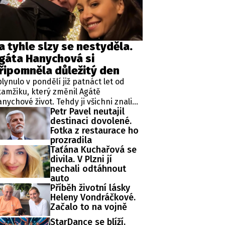
ěh, fotografie, videa?
a tyhle slzy se nestyděla.
gáta Hanychová si
řipomněla důležitý den
lynulo v pondělí již patnáct let od
amžiku, který změnil Agátě
nychové život. Tehdy ji všichni znali
Petr Pavel neutajil
ko rebelku ze stránek bulvárních
destinaci dovolené.
dií. Jenže v létě 2011 se začal psát
Fotka z restaurace ho
cela jiný životní příběh.
prozradila
Taťána Kuchařová se
divila. V Plzni jí
nechali odtáhnout
auto
Příběh životní lásky
Heleny Vondráčkové.
Začalo to na vojně
StarDance se blíží.