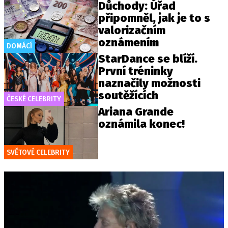
Důchody: Úřad
připomněl, jak je to s
valorizačním
oznámením
DOMÁCÍ
StarDance se blíží.
První tréninky
naznačily možnosti
soutěžících
ČESKÉ CELEBRITY
Ariana Grande
oznámila konec!
SVĚTOVÉ CELEBRITY