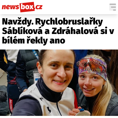
Navždy. Rychlobruslařky
DOMÁCÍ
ČESKÉ CELEBRITY
ZAHRANIČÍ
SVĚTOVÉ CELEBRITY
Sáblíková a Zdráhalová si v
POČASÍ
bílém řekly ano
KRIMI
EKONOMIKA
KULTURA
SPOLEČNOST
SPORT
SLEDUJTE NÁS NA
|
Máte příběh, fotku nebo video?