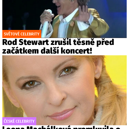
SVĚTOVÉ CELEBRITY
Rod Stewart zrušil těsně před
začátkem další koncert!
ČESKÉ CELEBRITY