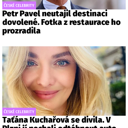
ČESKÉ CELEBRITY
Petr Pavel neutajil destinaci
dovolené. Fotka z restaurace ho
prozradila
ČESKÉ CELEBRITY
Taťána Kuchařová se divila. V