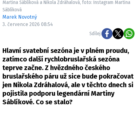
Martina Sáblíková a Nikola Zdráhalová, foto: Instagram Martina
Pošlete e-mail na newsbox.cz
Sáblíková
Marek Novotný
ETICKÝ KODEX
3. července 2026 08:54
REDAKCE
Sdílej:
KONTAKT
Hlavní svatební sezóna je v plném proudu,
VYDAVATEL
zatímco další rychlobruslařská sezóna
INZERCE
teprve začne. Z hvězdného českého
OSOBNÍ ÚDAJE / COOKIES
bruslařského páru už sice bude pokračovat
VOLNÁ MÍSTA
jen Nikola Zdráhalová, ale v těchto dnech si
pojistila podporu legendární Martiny
Sáblíkové. Co se stalo?
Provozovatelem serveru newsbox.cz je
INCORP MEDIA GROUP s.r.o., IČ: 118 23 054