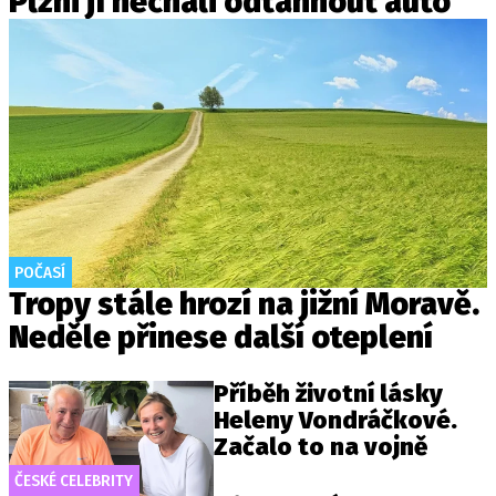
Plzni jí nechali odtáhnout auto
POČASÍ
Tropy stále hrozí na jižní Moravě.
Neděle přinese další oteplení
Příběh životní lásky
Heleny Vondráčkové.
Začalo to na vojně
ČESKÉ CELEBRITY