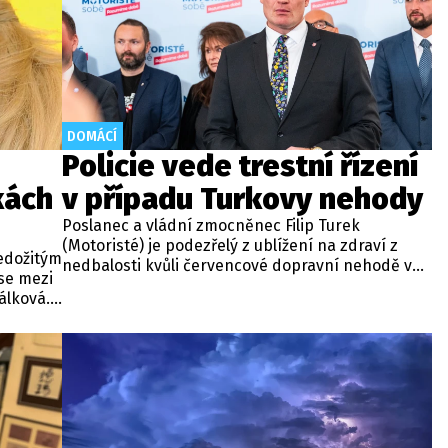
DOMÁCÍ
Policie vede trestní řízení
kách
v případu Turkovy nehody
Poslanec a vládní zmocněnec Filip Turek
(Motoristé) je podezřelý z ublížení na zdraví z
edožitým
nedbalosti kvůli červencové dopravní nehodě v
se mezi
Praze. Policie v případu zahájila trestní řízení a
álková.
zároveň nařídila znalecké zkoumání. Nikdo zatím
nky na
nebyl obviněn.
vou
ují