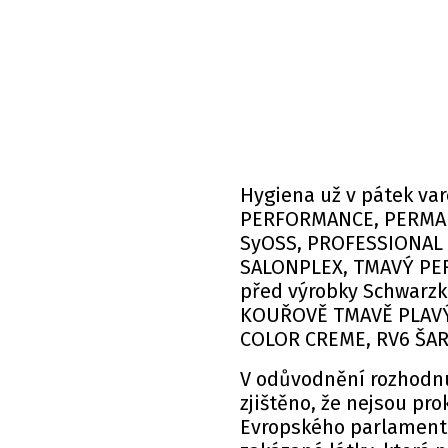
Hygiena už v pátek va
PERFORMANCE, PERMAN
SyOSS, PROFESSIONA
SALONPLEX, TMAVÝ PE
před výrobky
Schwarzk
KOUŘOVĚ TMAVĚ PLAVÝ
COLOR CREME, RV6 ŠAR
V odůvodnění rozhodnu
zjištěno, že nejsou pr
Evropského parlamentu 