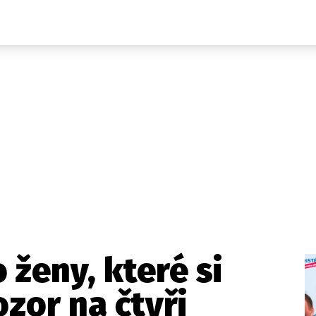
Domácí
České celebrity
Zahraničí
Světové celebrity
Počasí
Krimi
Ekonomika
Kultura
Společnost
Sport
 ženy, které si
ozor na čtyři
takt
Vydavatel
Inzerce
Osobní údaje / Cookies
Volná míst