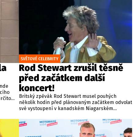
SVĚTOVÉ CELEBRITY
la
Rod Stewart zrušil těsně
před začátkem další
koncert!
ande
ícího
Britský zpěvák Rod Stewart musel pouhých
rčito
několik hodin před plánovaným začátkem odvolat
své vystoupení v kanadském Niagarském
vodopádu. Jednasedmdesátiletý interpret se na
místo v kasinu Fallsview Casino Resort nemohl
dopravit kvůli technické závadě na podvozku
letadla, která znemožnila let.