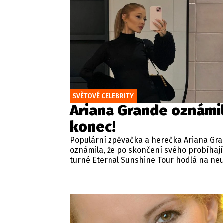
SVĚTOVÉ CELEBRITY
Ariana Grande oznámi
konec!
Populární zpěvačka a herečka Ariana Gr
oznámila, že po skončení svého probíhaj
turné Eternal Sunshine Tour hodlá na neu
opustit záři reflektorů.