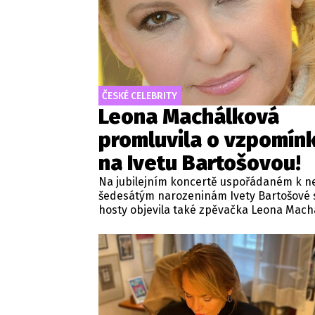
ČESKÉ CELEBRITY
Leona Machálková
promluvila o vzpomín
na Ivetu Bartošovou!
Na jubilejním koncertě uspořádaném k n
šedesátým narozeninám Ivety Bartošové 
hosty objevila také zpěvačka Leona Mach
Ta při této příležitosti sdílela své vzpomí
společně strávené chvíle i na to, jak na s
kolegyni nahlíží s odstupem let. Podle
Machálkové je velmi pozitivní, že skladby
Bartošové z rádií nevymizely a stále oslov
široké spektrum posluchačů.