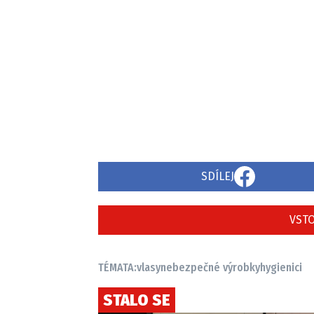
SDÍLEJ
VSTO
TÉMATA:
vlasy
nebezpečné výrobky
hygienici
STALO SE