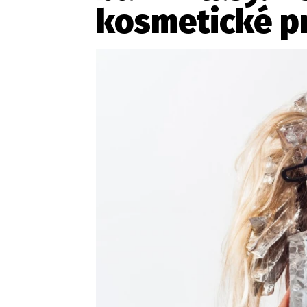
Provozovatelem serveru ne
kosmetické p
Zaznamenali jste udál