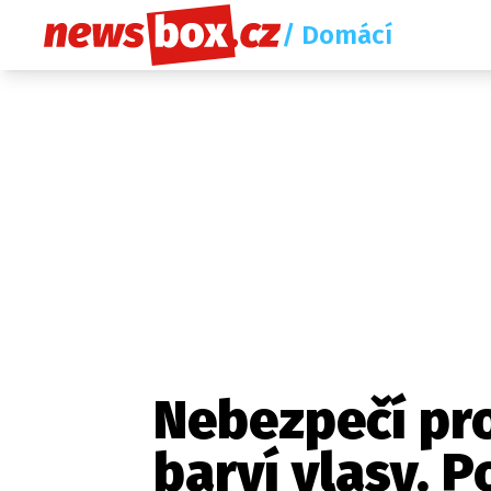
/ Domácí
Nebezpečí pro
barví vlasy. P
Etický kodex
Redakce
Kon