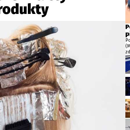
wsbox.cz je INCORP MEDIA GROUP s.r.o., IČ: 118 23 054
rodukty
ost? Máte pro nás důležitou zprávu, příb
P
p
Pošlete nám mail na:
redakce@newsbox.cz
Po
Nejlepší z vás odměníme
(M
zd
do
př
na
za