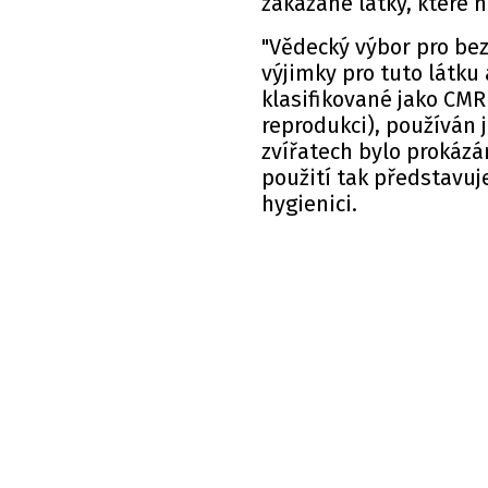
zakázané látky, které 
"Vědecký výbor pro bez
výjimky pro tuto látku a
klasifikované jako CMR
reprodukci), používán 
zvířatech bylo prokázáno
použití tak představuje
hygienici.