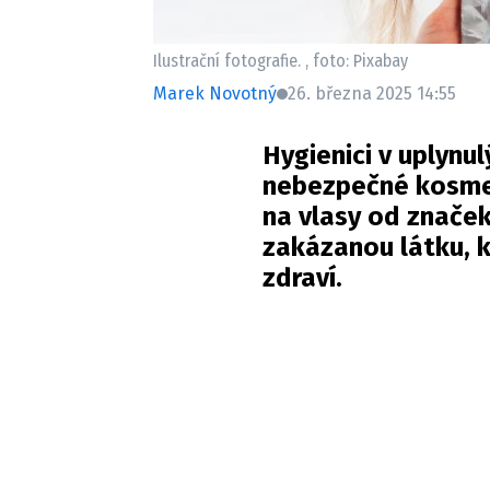
Ilustrační fotografie. , foto: Pixabay
Marek Novotný
26. března 2025 14:55
Hygienici v uplynul
nebezpečné kosmet
na vlasy od značek
zakázanou látku, k
zdraví.