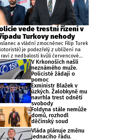
ěh, fotografie, videa?
olicie vede trestní řízení v
řípadu Turkovy nehody
slanec a vládní zmocněnec Filip Turek
otoristé) je podezřelý z ublížení na
raví z nedbalosti kvůli červencové
V Krkonoších našli
pravní nehodě v Praze. Policie v
neznámého muže.
ípadu zahájila trestní řízení a zároveň
Policisté žádají o
řídila znalecké zkoumání. Nikdo
pomoc
tím nebyl obviněn.
Exministr Blažek v
úzkých. Žalobkyně mu
navrhla trest odnětí
svobody
Foldyna stále nemůže
domů, rozhodl
děčínský soud
Vláda plánuje změnu
jednacího řádu.