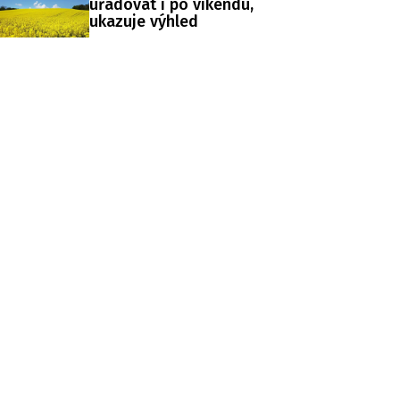
úřadovat i po víkendu,
ukazuje výhled