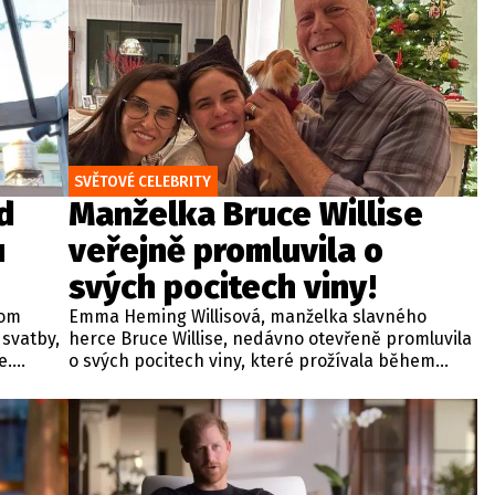
lší
t se
t.
SVĚTOVÉ CELEBRITY
d
Manželka Bruce Willise
u
veřejně promluvila o
svých pocitech viny!
Tom
Emma Heming Willisová, manželka slavného
 svatby,
herce Bruce Willise, nedávno otevřeně promluvila
e.
o svých pocitech viny, které prožívala během
ost
oslav svých padesátých narozenin. Slavný
brook v
představitel akčních filmů se v roce 2022 stáhl z
veřejného života kvůli vážným zdravotním
problémům a o rok později mu byla
tát více
diagnostikována frontotemporální demence.