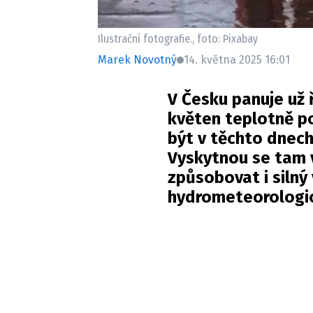
Ilustrační fotografie., foto: Pixabay
Marek Novotný
14. května 2025 16:01
V Česku panuje už ř
květen teplotně p
být v těchto dnech
Vyskytnou se tam 
způsobovat i silný 
hydrometeorologic