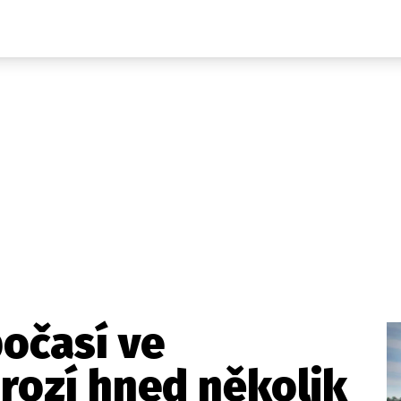
Domácí
České celebrity
Zahraničí
Světové celebrity
Počasí
Krimi
Ekonomika
Kultura
Společnost
Sport
očasí ve
rozí hned několik
takt
Vydavatel
Inzerce
Osobní údaje / Cookies
Volná míst