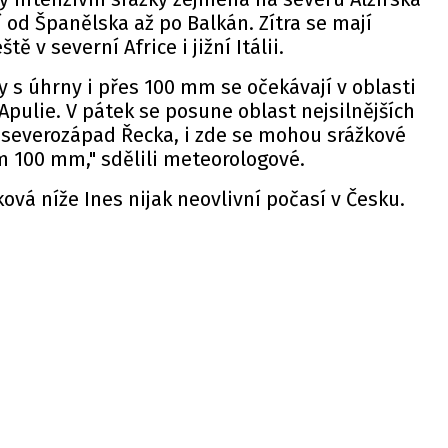
í od Španělska až po Balkán. Zítra se mají
ě v severní Africe i jižní Itálii.
y s úhrny i přes 100 mm se očekávají v oblasti
í Apulie. V pátek se posune oblast nejsilnějších
a severozápad Řecka, i zde se mohou srážkové
 100 mm," sdělili meteorologové.
ková níže Ines nijak neovlivní počasí v Česku.