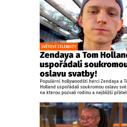
princezna Diana. Podle odborníků šlo o da
pokus vévodkyně ze Sussexu připomenou
veřejnosti a maximalizovat svou viditelnos
SVĚTOVÉ CELEBRITY
Zendaya a Tom Hollan
uspořádali soukromo
oslavu svatby!
Populární hollywoodští herci Zendaya a 
Holland uspořádali soukromou oslavu své
na kterou pozvali rodinu a nejbližší přátel
Novomanželé si pro tuto výjimečnou udál
pronajali luxusní venkovský hotel Beaver
britském hrabství Surrey. Celý pronájem
rozlehlého panství nedaleko hercova
jihozápadního londýnského domova měl s
než 670 tisíc dolarů.