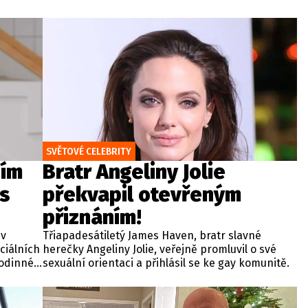
SVĚTOVÉ CELEBRITY
ním
Bratr Angeliny Jolie
 s
překvapil otevřeným
přiznáním!
 v
Třiapadesátiletý James Haven, bratr slavné
ciálních
herečky Angeliny Jolie, veřejně promluvil o své
rodinné
sexuální orientaci a přihlásil se ke gay komunitě.
i záběry
omentky z