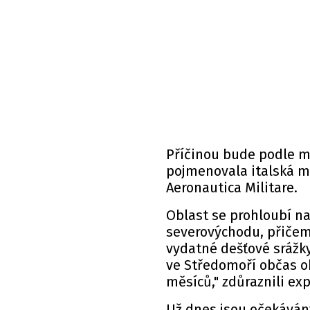
Příčinou bude podle me
pojmenovala italská m
Aeronautica Militare.
Oblast se prohloubí n
severovýchodu, přičemž
vydatné dešťové srážky
ve Středomoří občas o
měsíců," zdůraznili exp
Už dnes jsou očekávány