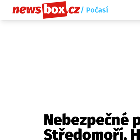
/ Počasí
Nebezpečné p
Středomoří. H
Etický kodex
Redakce
Kon