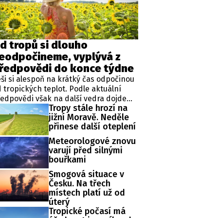
ěh, fotografie, videa?
d tropů si dlouho
eodpočineme, vyplývá z
ředpovědi do konce týdne
ši si alespoň na krátký čas odpočinou
 tropických teplot. Podle aktuální
edpovědi však na další vedra dojde
Tropy stále hrozí na
ště během probíhajícího týdne.
jižní Moravě. Neděle
edělní maxima budou šplhat výrazně
přinese další oteplení
es 30 stupňů.
Meteorologové znovu
varují před silnými
bouřkami
Smogová situace v
Česku. Na třech
místech platí už od
úterý
Tropické počasí má