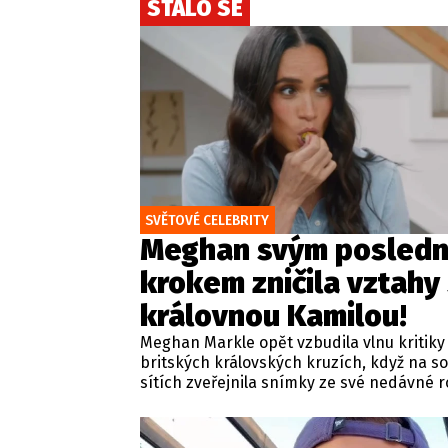
STALO SE
SVĚTOVÉ CELEBRITY
Meghan svým posled
krokem zničila vztahy
královnou Kamilou!
Meghan Markle opět vzbudila vlnu kritiky
britských královských kruzích, když na so
sítích zveřejnila snímky ze své nedávné 
návštěvy ve Velké Británii. Mezi sdíleným
nechyběly ani fotografie jejích dětí či m
rodinného sídla Althorp, kde je pohřbena