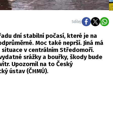
Sdílej:
adu dní stabilní počasí, které je na
odprůměrné. Moc také neprší. Jiná má
 situace v centrálním Středomoří.
vydatné srážky a bouřky, škody bude
vítr. Upozornil na to Český
ký ústav (
ČHMÚ
).