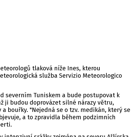
teorologů tlaková níže Ines, kterou
eteorologická služba Servizio Meteorologico
ad severním Tuniskem a bude postupovat k
 ji budou doprovázet silné nárazy větru,
 a bouřky. "Nejedná se o tzv. medikán, který se
bjevuje, a to zpravidla během podzimních
erti.
 intenzivní srážky zejména na severu Alžírska