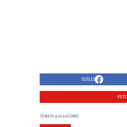
SDÍLEJ
VSTO
TÉMATA:
počasí
ČHMÚ