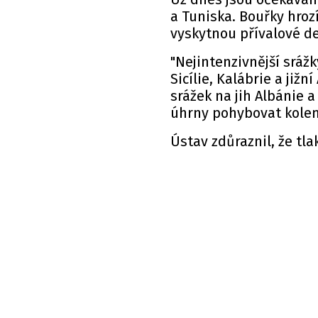
a Tuniska. Bouřky hroz
vyskytnou přívalové dešt
"Nejintenzivnější srážk
Sicílie, Kalábrie a jižn
srážek na jih Albánie 
úhrny pohybovat kolem
Ústav zdůraznil, že tla