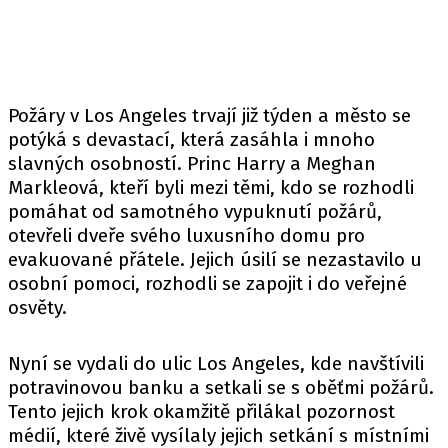
Požáry v Los Angeles trvají již týden a město se
potýká s devastací, která zasáhla i mnoho
slavných osobností.
Princ Harry
a
Meghan
Markleová
, kteří byli mezi těmi, kdo se rozhodli
pomáhat od samotného vypuknutí požárů,
otevřeli dveře svého luxusního domu pro
evakuované přátele. Jejich úsilí se nezastavilo u
osobní pomoci, rozhodli se zapojit i do veřejné
osvěty.
Nyní se vydali do ulic Los Angeles, kde navštívili
potravinovou banku a setkali se s oběťmi požárů.
Tento jejich krok okamžitě přilákal pozornost
médií, které živě vysílaly jejich setkání s místními