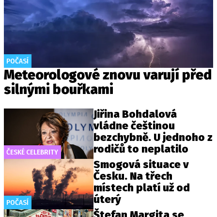
POČASÍ
Meteorologové znovu varují před
silnými bouřkami
Jiřina Bohdalová
vládne češtinou
bezchybně. U jednoho z
rodičů to neplatilo
ČESKÉ CELEBRITY
Smogová situace v
Česku. Na třech
místech platí už od
úterý
POČASÍ
Štefan Margita se