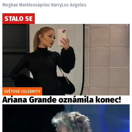
Meghan Markleová
princ Harry
Los Angeles
STALO SE
SVĚTOVÉ CELEBRITY
Ariana Grande oznámila konec!