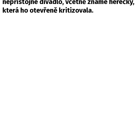
nepřístojné divadlo, včetně známé herečky,
která ho otevřeně kritizovala.