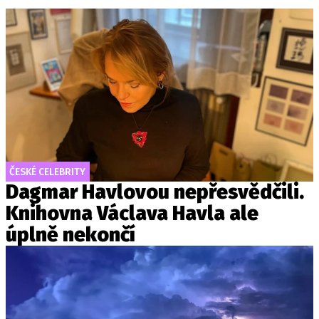
ČESKÉ CELEBRITY
Dagmar Havlovou nepřesvědčili.
Knihovna Václava Havla ale
úplně nekončí