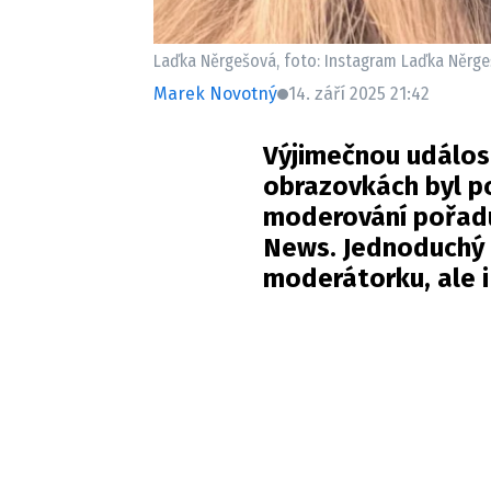
Laďka Něrgešová, foto: Instagram Laďka Něrg
Marek Novotný
14. září 2025 21:42
Výjimečnou událost
obrazovkách byl p
moderování pořadu
News. Jednoduchý 
moderátorku, ale i