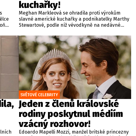
kuchařky!
 s
Meghan Markleová se ohradila proti výrokům
ělce
slavné americké kuchařky a podnikatelky Marthy
poň
Stewartové, podle níž vévodkyně na nedávné
večeři v Kalifornii detailně probírala své
červencové setkání s britským králem Karlem III.
Zmíněná schůzka v sídle Highgrove House přitom
proběhla ve Velké Británii za přísně tajných
podmínek a pod zámkem utajení.
SVĚTOVÉ CELEBRITY
ila,
Jeden z členů královské
rodiny poskytnul médiím
vzácný rozhovor!
lních
Edoardo Mapelli Mozzi, manžel britské princezny