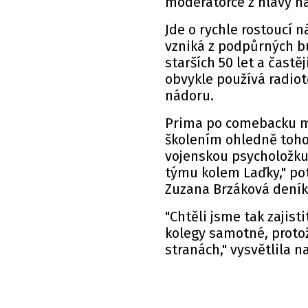
moderátorce z hlavy n
Jde o rychle rostoucí 
vzniká z podpůrných bu
starších 50 let a častě
obvykle používá radiot
nádoru.
Prima po comebacku mo
školením ohledně toho,
vojenskou psycholožku
týmu kolem Laďky," po
Zuzana Brzáková
dení
"Chtěli jsme tak zajist
kolegy samotné, protož
stranách," vysvětlila 