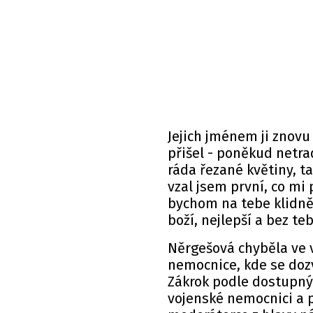
Jejich jménem ji znovu 
přišel - poněkud netra
ráda řezané květiny, ta
vzal jsem první, co mi 
bychom na tebe klidně r
boží, nejlepší a bez te
Něrgešová chyběla ve 
nemocnice, kde se doz
Zákrok podle dostupný
vojenské nemocnici a 