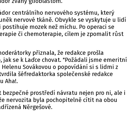
ádor zvaný glioblastom.
nádor centrálního nervového systému, který
něk nervové tkáně. Obvykle se vyskytuje u lidí
ji postihuje mozek než míchu. Po operaci se
erapie či chemoterapie, cílem je zpomalit růst
derátorky přiznala, že redakce prošla
 jak se k Laďce chovat. "Požádali jsme emeritní
 Helenu Sovákovou o popovídání si s lidmi z
tvrdila šéfredaktorka společenské redakce
ku
Aha!.
it bezpečné prostředí návratu nejen pro ni, ale i
e nervozita byla pochopitelně cítit na obou
nadřízená Něrgešové.