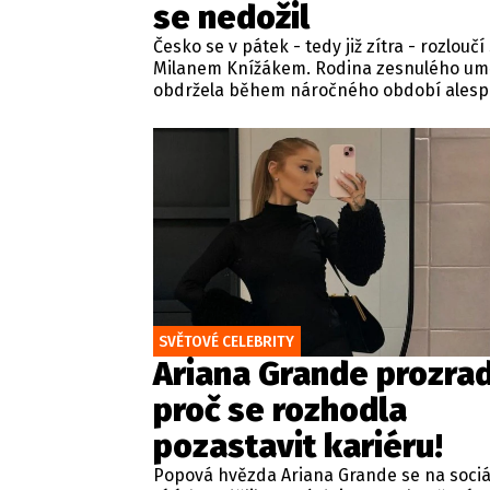
se nedožil
Česko se v pátek - tedy již zítra - rozloučí
Milanem Knížákem. Rodina zesnulého um
obdržela během náročného období ales
jednu dobrou zprávu. Jeden z pražských
obvodních soudů Knížáka definitivně
rehabilitoval za vazební stíhání v dobách
komunistického režimu.
SVĚTOVÉ CELEBRITY
Ariana Grande prozrad
proč se rozhodla
pozastavit kariéru!
Popová hvězda Ariana Grande se na sociá