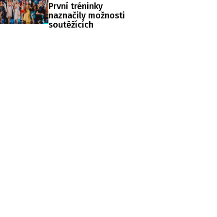
První tréninky
naznačily možnosti
soutěžících