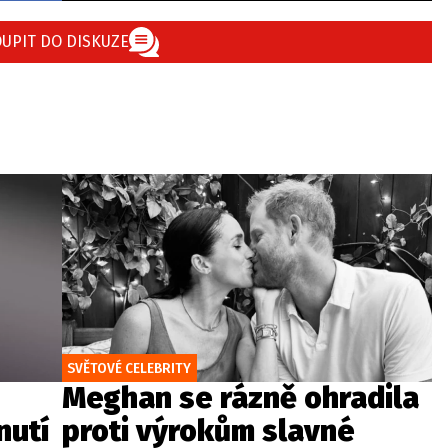
UPIT DO DISKUZE
SVĚTOVÉ CELEBRITY
Meghan se rázně ohradila
nutí
proti výrokům slavné