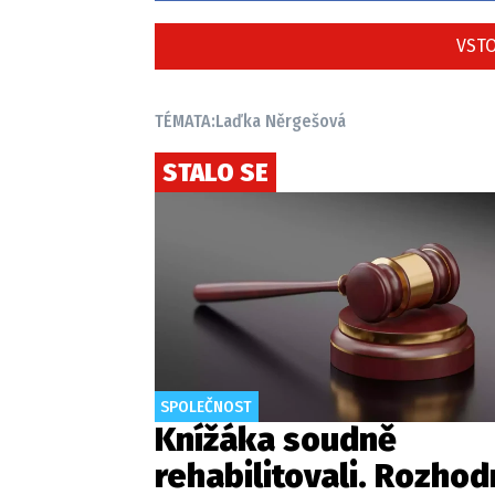
VSTO
TÉMATA:
Laďka Něrgešová
STALO SE
SPOLEČNOST
Knížáka soudně
rehabilitovali. Rozhod