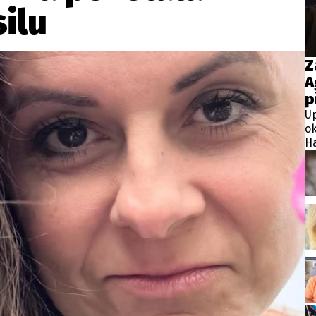
wsbox.cz je INCORP MEDIA GROUP s.r.o., IČ: 118 23 054
ilu
ost? Máte pro nás důležitou zprávu, příb
Z
A
Pošlete nám mail na:
redakce@newsbox.cz
p
Nejlepší z vás odměníme
Up
ok
Ha
ja
mé
do