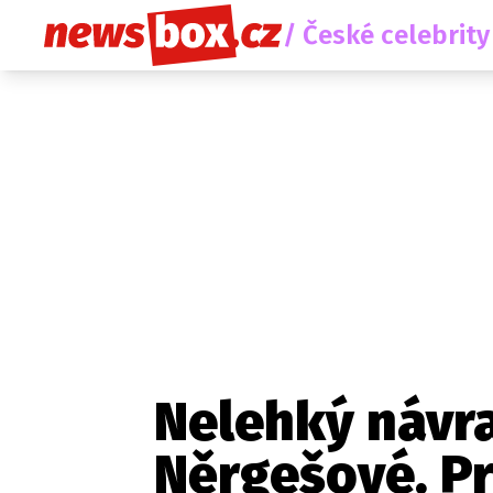
/ České celebrity
Nelehký návr
Něrgešové. P
Etický kodex
Redakce
Kon