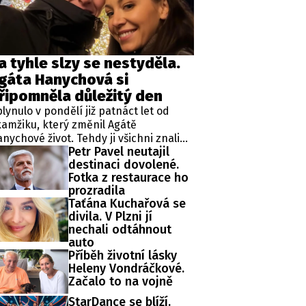
ěh, fotografie, videa?
a tyhle slzy se nestyděla.
gáta Hanychová si
řipomněla důležitý den
lynulo v pondělí již patnáct let od
amžiku, který změnil Agátě
nychové život. Tehdy ji všichni znali
Petr Pavel neutajil
ko rebelku ze stránek bulvárních
destinaci dovolené.
dií. Jenže v létě 2011 se začal psát
Fotka z restaurace ho
cela jiný životní příběh.
prozradila
Taťána Kuchařová se
divila. V Plzni jí
nechali odtáhnout
auto
Příběh životní lásky
Heleny Vondráčkové.
Začalo to na vojně
StarDance se blíží.