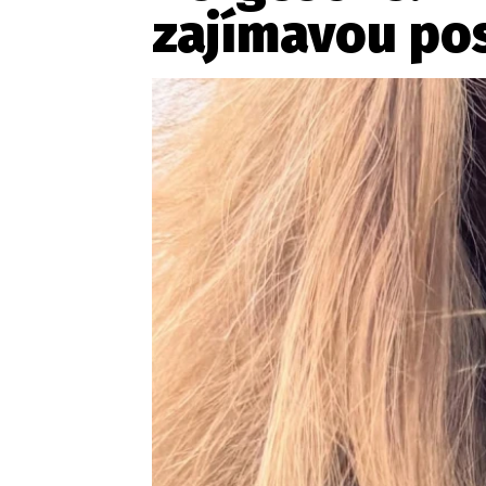
Provozovatelem serveru ne
zajímavou pos
Zaznamenali jste udál