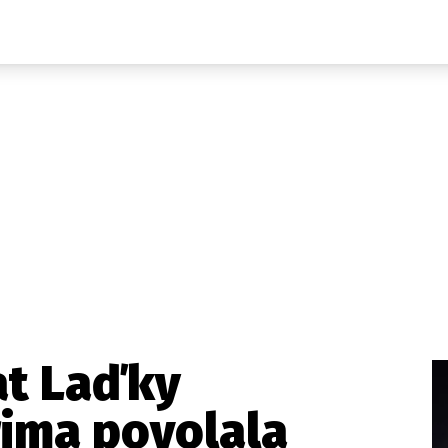
Domácí
České celebrity
Zahraničí
Světové celebrity
Počasí
Krimi
Ekonomika
Kultura
Společnost
Sport
at Laďky
rima povolala
takt
Vydavatel
Inzerce
Osobní údaje / Cookies
Volná míst