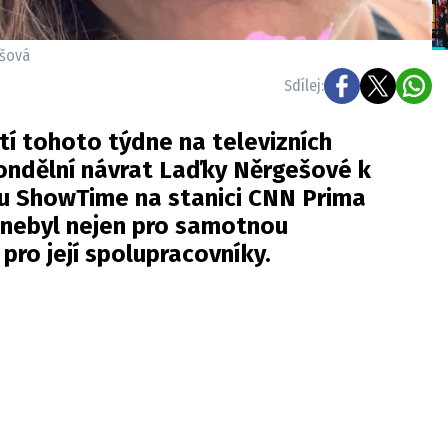
ešová
Sdílej:
í tohoto týdne na televizních
ondělní návrat Laďky Něrgešové k
 ShowTime na stanici CNN Prima
nebyl nejen pro samotnou
 pro její spolupracovníky.