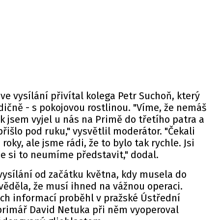
ve vysílání přivítal kolega Petr Suchoň, který
dičně - s pokojovou rostlinou. "Víme, že nemáš
k jsem vyjel u nás na Primě do třetího patra a
přišlo pod ruku,"
vysvětlil
moderátor. "Čekali
oky, ale jsme rádi, že to bylo tak rychle. Jsi
be si to neumíme představit," dodal.
vysílání od začátku května, kdy musela do
věděla, že musí ihned na vážnou operaci.
ch informací proběhl v pražské Ústřední
primář David Netuka při něm vyoperoval