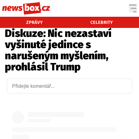
DOMÁCÍ
ČESKÉ CELEBRITY
ZPRÁVY
CELEBRITY
Diskuze: Nic nezastaví
ZAHRANIČÍ
SVĚTOVÉ CELEBRITY
vyšinuté jedince s
POČASÍ
narušeným myšlením,
KRIMI
prohlásil Trump
EKONOMIKA
KULTURA
SPOLEČNOST
SPORT
SLEDUJTE NÁS NA
|
Máte příběh, fotku nebo video?