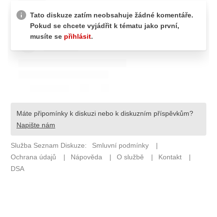
Pošlete e-mail na newsbox.cz
ETICKÝ KODEX
REDAKCE
KONTAKT
VYDAVATEL
INZERCE
OSOBNÍ ÚDAJE / COOKIES
VOLNÁ MÍSTA
Provozovatelem serveru newsbox.cz je
INCORP MEDIA GROUP s.r.o., IČ: 118 23 054