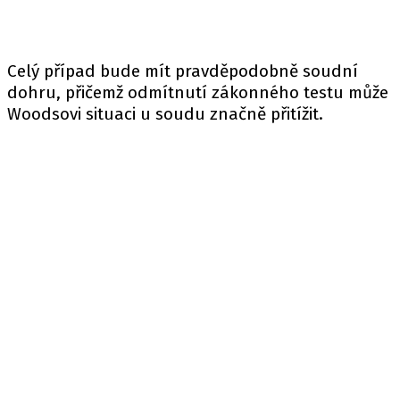
Celý případ bude mít pravděpodobně soudní
dohru, přičemž odmítnutí zákonného testu může
Woodsovi situaci u soudu značně přitížit.