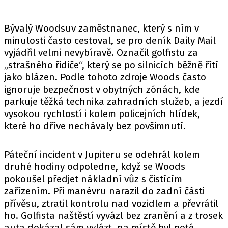
Bývalý Woodsuv zaměstnanec, který s ním v
minulosti často cestoval, se pro deník Daily Mail
vyjádřil velmi nevybíravě. Označil golfistu za
„strašného řidiče“, který se po silnicích běžně řítí
jako blázen. Podle tohoto zdroje Woods často
ignoruje bezpečnost v obytných zónách, kde
parkuje těžká technika zahradních služeb, a jezdí
vysokou rychlostí i kolem policejních hlídek,
které ho dříve nechávaly bez povšimnutí.
Páteční incident v Jupiteru se odehrál kolem
druhé hodiny odpoledne, když se Woods
pokoušel předjet nákladní vůz s čistícím
zařízením. Při manévru narazil do zadní části
přívěsu, ztratil kontrolu nad vozidlem a převrátil
ho. Golfista naštěstí vyvázl bez zranění a z trosek
auta dokázal sám vylézt, na místě byl poté