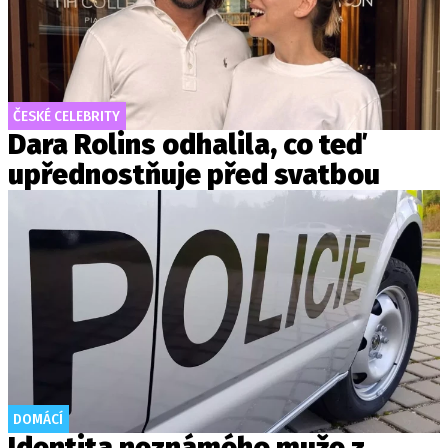
ČESKÉ CELEBRITY
Dara Rolins odhalila, co teď
upřednostňuje před svatbou
DOMÁCÍ
Identita neznámého muže z