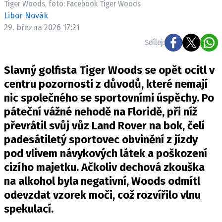
Tiger Woods, foto: Facebook Tiger Woods
Pošlete e-mail na newsbox.cz
Libor Novák
29. března 2026 17:21
ETICKÝ KODEX
Sdílej:
REDAKCE
Slavný golfista Tiger Woods se opět ocitl v
KONTAKT
centru pozornosti z důvodů, které nemají
VYDAVATEL
nic společného se sportovními úspěchy. Po
INZERCE
páteční vážné nehodě na Floridě, při níž
OSOBNÍ ÚDAJE / COOKIES
převrátil svůj vůz Land Rover na bok, čelí
VOLNÁ MÍSTA
padesátiletý sportovec obvinění z jízdy
pod vlivem návykových látek a poškození
cizího majetku. Ačkoliv dechová zkouška
na alkohol byla negativní, Woods odmítl
Provozovatelem serveru newsbox.cz je
odevzdat vzorek moči, což rozvířilo vlnu
INCORP MEDIA GROUP s.r.o., IČ: 118 23 054
spekulací.