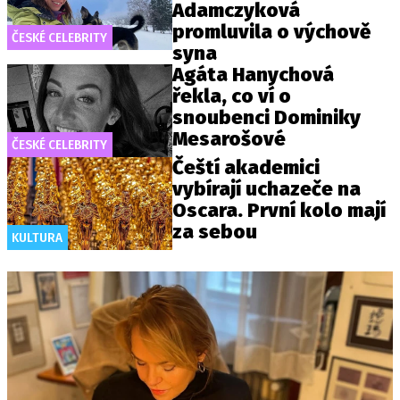
Adamczyková
promluvila o výchově
ČESKÉ CELEBRITY
syna
Agáta Hanychová
řekla, co ví o
snoubenci Dominiky
Mesarošové
ČESKÉ CELEBRITY
Čeští akademici
vybírají uchazeče na
Oscara. První kolo mají
za sebou
KULTURA