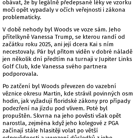
obávat, že by legálně předepsané léky ve vzorku
moči opět vypadaly v očích veřejnosti i zákona
problematicky.
V době nehody byl Woods ve voze sám. Jeho
přítelkyně Vanessa Trump, se kterou randí od
začátku roku 2025, ani její dcera Kai s ním
necestovaly. Pár byl přitom viděn v dobré náladě
jen několik dní předtím na turnaji v Jupiter Links
Golf Club, kde Vanessa svého partnera
podporovala.
Po zatčení byl Woods převezen do vazební
věznice okresu Martin, kde strávil povinných osm
hodin, jak vyžadují floridské zákony pro případy
podezření na jízdu pod vlivem. Poté byl
propuštěn. Skvrna na jeho pověsti však opět
narostla, zejména když jeho kolegové z PGA
začínají stále hlasitěji volat po větší
odpovědnosti a vyvození důsledků z jeho