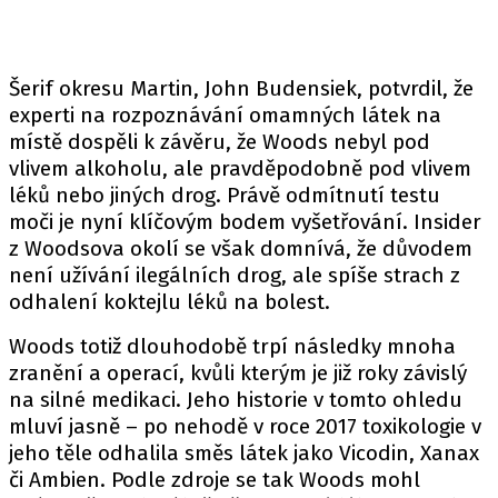
Šerif okresu Martin, John Budensiek, potvrdil, že
experti na rozpoznávání omamných látek na
místě dospěli k závěru, že Woods nebyl pod
vlivem alkoholu, ale pravděpodobně pod vlivem
léků nebo jiných drog. Právě odmítnutí testu
moči je nyní klíčovým bodem vyšetřování. Insider
z Woodsova okolí se však domnívá, že důvodem
není užívání ilegálních drog, ale spíše strach z
odhalení koktejlu léků na bolest.
Woods totiž dlouhodobě trpí následky mnoha
zranění a operací, kvůli kterým je již roky závislý
na silné medikaci. Jeho historie v tomto ohledu
mluví jasně – po nehodě v roce 2017 toxikologie v
jeho těle odhalila směs látek jako Vicodin, Xanax
či Ambien. Podle zdroje se tak Woods mohl