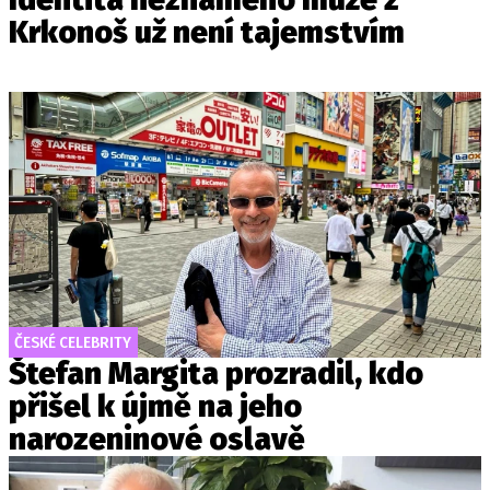
Krkonoš už není tajemstvím
ČESKÉ CELEBRITY
Štefan Margita prozradil, kdo
přišel k újmě na jeho
narozeninové oslavě