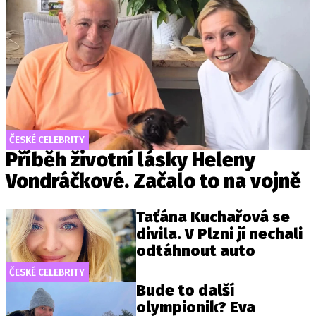
ČESKÉ CELEBRITY
Příběh životní lásky Heleny
Vondráčkové. Začalo to na vojně
Taťána Kuchařová se
divila. V Plzni jí nechali
odtáhnout auto
ČESKÉ CELEBRITY
Bude to další
olympionik? Eva