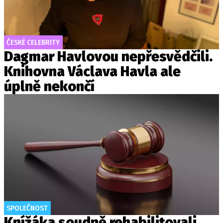
ČESKÉ CELEBRITY
Dagmar Havlovou nepřesvědčili.
Knihovna Václava Havla ale
úplně nekončí
SPOLEČNOST
Knížáka soudně rehabilitovali.