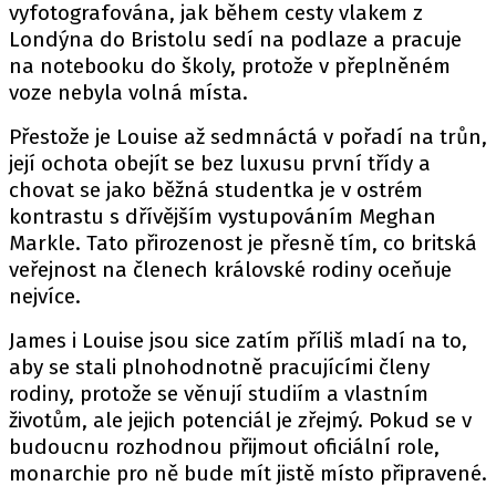
vyfotografována, jak během cesty vlakem z
Londýna do Bristolu sedí na podlaze a pracuje
na notebooku do školy, protože v přeplněném
voze nebyla volná místa.
Přestože je Louise až sedmnáctá v pořadí na trůn,
její ochota obejít se bez luxusu první třídy a
chovat se jako běžná studentka je v ostrém
kontrastu s dřívějším vystupováním Meghan
Markle. Tato přirozenost je přesně tím, co britská
veřejnost na členech královské rodiny oceňuje
nejvíce.
James i Louise jsou sice zatím příliš mladí na to,
aby se stali plnohodnotně pracujícími členy
rodiny, protože se věnují studiím a vlastním
životům, ale jejich potenciál je zřejmý. Pokud se v
budoucnu rozhodnou přijmout oficiální role,
monarchie pro ně bude mít jistě místo připravené.