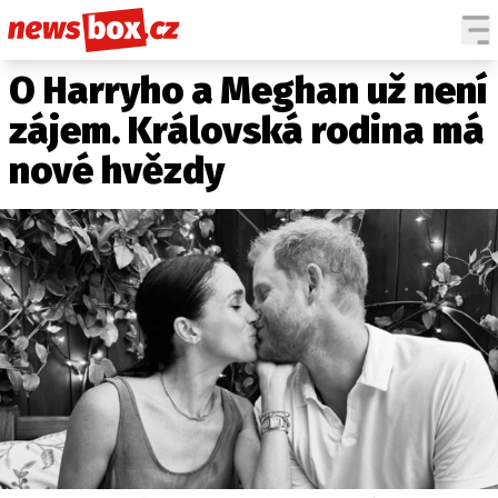
O Harryho a Meghan už není
DOMÁCÍ
ČESKÉ CELEBRITY
ZAHRANIČÍ
SVĚTOVÉ CELEBRITY
zájem. Královská rodina má
POČASÍ
nové hvězdy
KRIMI
EKONOMIKA
KULTURA
SPOLEČNOST
SPORT
SLEDUJTE NÁS NA
|
Máte příběh, fotku nebo video?