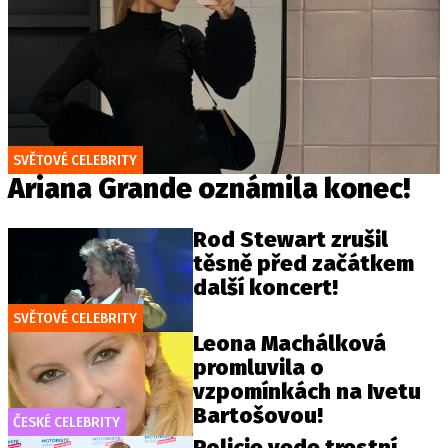
SVĚTOVÉ CELEBRITY
Ariana Grande oznámila konec!
Rod Stewart zrušil
těsně před začátkem
další koncert!
SVĚTOVÉ CELEBRITY
Leona Machálková
promluvila o
vzpomínkách na Ivetu
Bartošovou!
ČESKÉ CELEBRITY
Policie vede trestní