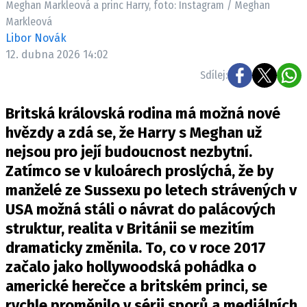
Meghan Markleová a princ Harry, foto: Instagram / Meghan
Pošlete e-mail na newsbox.cz
Markleová
Libor Novák
ETICKÝ KODEX
12. dubna 2026 14:02
REDAKCE
Sdílej:
KONTAKT
Britská královská rodina má možná nové
VYDAVATEL
hvězdy a zdá se, že Harry s Meghan už
INZERCE
nejsou pro její budoucnost nezbytní.
OSOBNÍ ÚDAJE / COOKIES
Zatímco se v kuloárech proslýchá, že by
VOLNÁ MÍSTA
manželé ze Sussexu po letech strávených v
USA možná stáli o návrat do palácových
struktur, realita v Británii se mezitím
dramaticky změnila. To, co v roce 2017
Provozovatelem serveru newsbox.cz je
začalo jako hollywoodská pohádka o
INCORP MEDIA GROUP s.r.o., IČ: 118 23 054
americké herečce a britském princi, se
rychle proměnilo v sérii sporů a mediálních