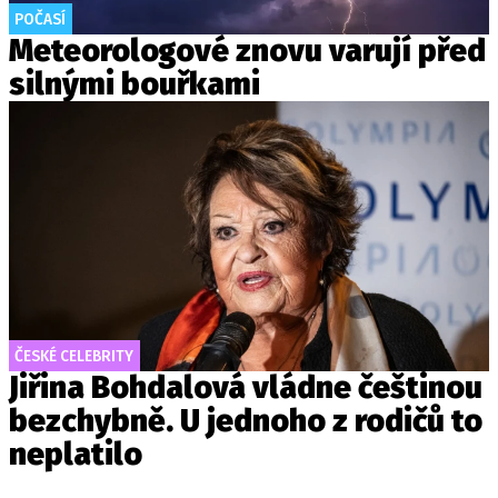
POČASÍ
Meteorologové znovu varují před
silnými bouřkami
ČESKÉ CELEBRITY
Jiřina Bohdalová vládne češtinou
bezchybně. U jednoho z rodičů to
neplatilo