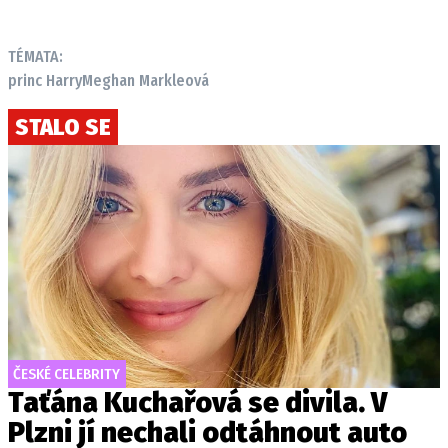
TÉMATA:
princ Harry
Meghan Markleová
STALO SE
ČESKÉ CELEBRITY
Taťána Kuchařová se divila. V
Plzni jí nechali odtáhnout auto