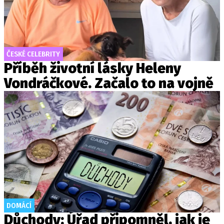
ČESKÉ CELEBRITY
Příběh životní lásky Heleny
Vondráčkové. Začalo to na vojně
DOMÁCÍ
Důchody: Úřad připomněl, jak je