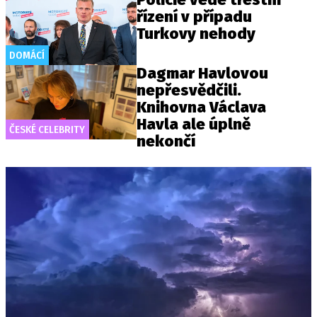
řízení v případu
Turkovy nehody
DOMÁCÍ
Dagmar Havlovou
nepřesvědčili.
Knihovna Václava
Havla ale úplně
ČESKÉ CELEBRITY
nekončí